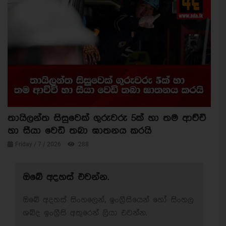
තායිලන්ත සිසුවෙක් ගුරුවරු 5ක් හා තම ආච්චි
හා සීයා වෙඩි තබා ඝාතනය කරයි
Friday / 7 / 2026
288
ඔබේ අදහස් එවන්න.
ඔබේ අදහස් සිංහලෙන්, ඉංග්‍රීසියෙන් හෝ සිංහල
ශබ්ද ඉංග්‍රීසි අකුරෙන් ලියා එවන්න.