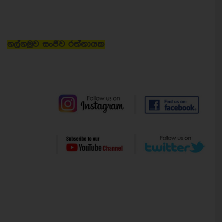
ගල්ගමුව සංජීව රත්නායක