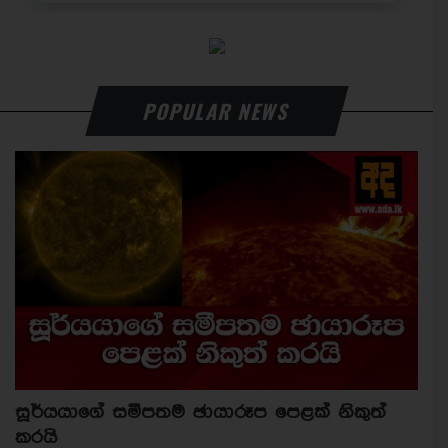
POPULAR NEWS
සූර්යයාගේ සමීපතම ඡායාරූප පෙළක් නිකුත්
කරයි