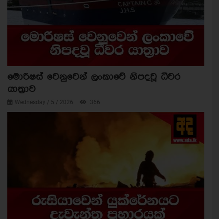
මොරිෂස් වෙනුවෙන් ලංකාවේ නිපදවූ ධීවර
යාත්‍රාව
Wednesday / 5 / 2026
366