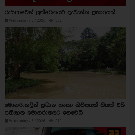
රුසියාවෙන් යුක්රේනයට දැවැන්ත ප්‍රහාරයක්
Wednesday / 5 / 2026
332
මොනරාගලින් ප්‍රධාන ගංඟා කිහිපයක් ගියත් එහි
ප්‍රතිලාභ මොනරාගලට නෙමෙයි
Wednesday / 5 / 2026
319