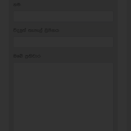
නම:
විද්‍යුත් තැපැල් ලිපිනය:
ඔබේ ප‍්‍රතිචාර: