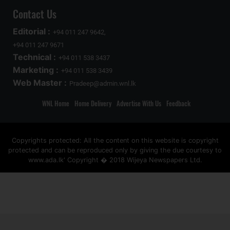
Contact Us
Editorial :
+94 011 247 9642,
+94 011 247 9671
Technical :
+94 011 538 3437
Marketing :
+94 011 538 3439
Web Master :
Pradeep@admin.wnl.lk
WNL Home
Home Delivery
Advertise With Us
Feedback
Copyrights protected: All the content on this website is copyright
protected and can be reproduced only by giving the due courtesy to
www.ada.lk' Copyright � 2018 Wijeya Newspapers Ltd.
ad space