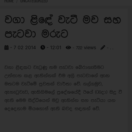
HOME
UNCATEGORIZED
වගා ළිඳේ වැටී මව සහ
පැටවා මරුට
- 7 02 2014
- 12:01
- 722 views
- . .
වගා ළිඳකට වැටුණු තම පැටවා බේරාගැනීමට
උත්සාහ කළ ඇතින්නක් එම අලි පැටවාගේ ඇඟ
මතටම වැටීමේ පුවතක් වාර්තා වේ. ගල්ගමුව,
ඇහැටුවැව, ඇතිනිමලේ ප්‍රදේශයේදී ඊයේ (06දා) සිදු වී
ඇති මෙම සිද්ධියෙන් මවු ඇතින්න සහ පැටියා යන
දෙදෙනාම මියගොස් ඇති බවද සඳහන් වේ.