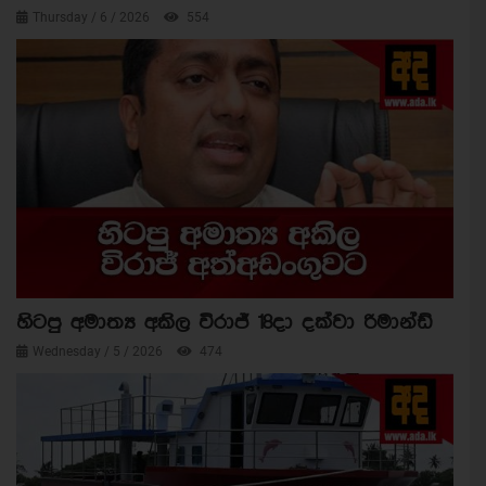
Thursday / 6 / 2026
554
හිටපු අමාත්‍ය අකිල විරාජ් 18දා දක්වා රිමාන්ඩ්
Wednesday / 5 / 2026
474