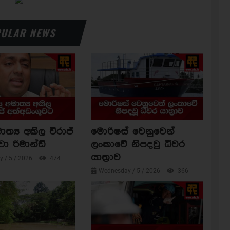
ULAR NEWS
ාත්‍ය අකිල විරාජ්
මොරිෂස් වෙනුවෙන්
වා රිමාන්ඩ්
ලංකාවේ නිපදවූ ධීවර
යාත්‍රාව
 / 5 / 2026
474
Wednesday / 5 / 2026
366