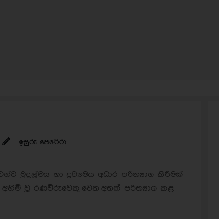
- ඉසුරු පෙරේරා
ට මුදල්මය හා ද්‍රව්‍යමය අධාර පරිත්‍යාග කිරීමක්
් අහිමි වූ රණවිරුවෙකු වෙත අතක් පරිත්‍යාග කළ