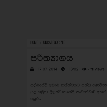
HOME
UNCATEGORIZED
පරිත්‍යාගය
- 17 07 2014
- 18:02
- 1111 views
යුද්ධයේදී අබාධ තත්ත්වයට පත්වූ රණවිරුවන්
යුද හමුදා මූලස්ථානයේදී පැවැත්විණි. අතක
අයුරු.