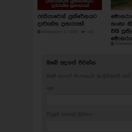
රුසියාවෙන් යුක්රේනයට
මොනරාගල
දැවැන්ත ප්‍රහාරයක්
ගංඟා කි
එහි ප්‍රත
Wednesday / 5 / 2026
332
මොනරා
Wednesday
ඔබේ අදහස් එවන්න.
ඔබේ අදහස් සිංහලෙන්, ඉංග්‍රීසියෙන් හෝ 
නම:
විද්‍යුත් තැපැල් ලිපිනය: