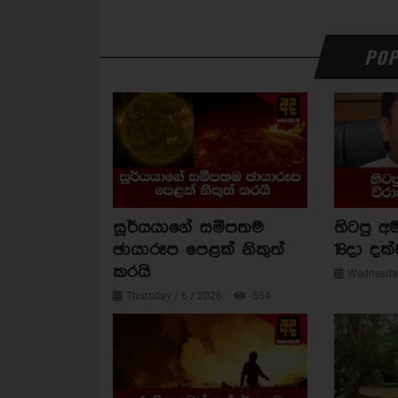
POP
සූර්යයාගේ සමීපතම
හිටපු අම
ඡායාරූප පෙළක් නිකුත්
18දා දක්
කරයි
Wednesday
Thursday / 6 / 2026
554