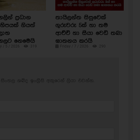
ින් ප්‍රධාන
තායිලන්ත සිසුවෙක්
හිපයක් ගියත්
ගුරුවරු 5ක් හා තම
ිලාභ
ආච්චි හා සීයා වෙඩි තබා
ගලට නෙමෙයි
ඝාතනය කරයි
 / 5 / 2026
319
Friday / 7 / 2026
290
සිංහල ශබ්ද ඉංග්‍රීසි අකුරෙන් ලියා එවන්න.