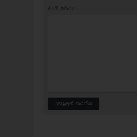
ඔබේ ප‍්‍රතිචාර:
ඇතුලත් කරන්න