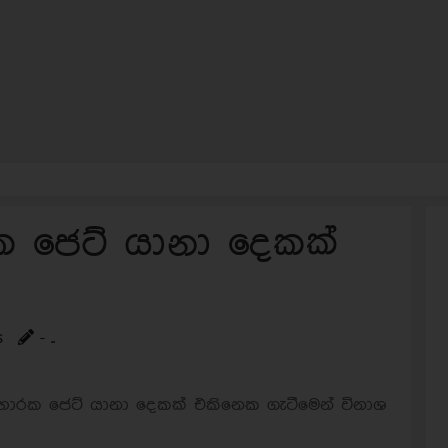
රක ජෙට් යානා දෙකක්
s
- ..
‍රහාරක ජෙට් යානා දෙකක් එකිනෙක ගැටීමෙන් විනාශ