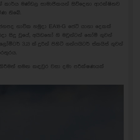
් කාර්ය මණ්ඩල සාමාජිකයන් සිව්දෙනා ආරක්ෂිතව
ිණ තිබේ.
 ජනපද නාවික හමුදා EA18-G ජෙට් යානා දෙකක්
දා සිදු වූයේ, අයිඩහෝ හි මවුන්ටන් හෝම් ගුවන්
ීටර් 3.2) ක් දුරින් පිහිටි ගන්ෆයිටර් ස්කයිස් ගුවන්
රතුරය.
කිරීමත් සමඟ කඳවුර වසා දමා පරීක්ෂණයක්