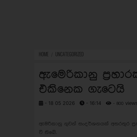
HOME
UNCATEGORIZED
ඇමෙරිකානු ප්‍රහා
එකිනෙක ගැටෙයි
- 18 05 2026
- 16:14
- 800 view
ඇමරිකානු ගුවන් සංදර්ශනයක් අතරතුර ප්
වි තිබේ.