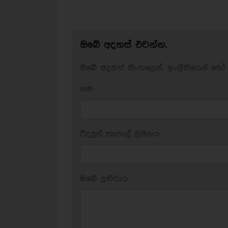
ඔබේ අදහස් එවන්න.
ඔබේ අදහස් සිංහලෙන්, ඉංග්‍රීසියෙන් හෝ 
නම:
විද්‍යුත් තැපැල් ලිපිනය:
ඔබේ ප‍්‍රතිචාර: