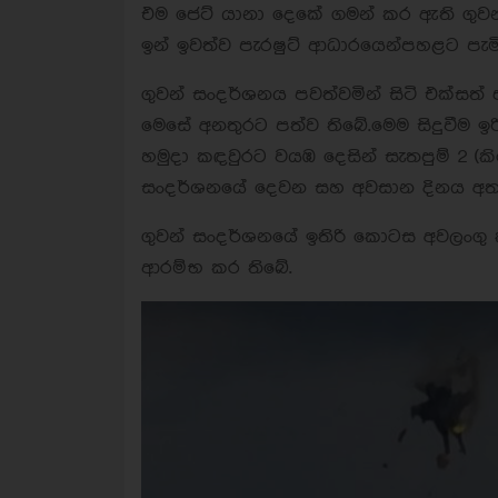
එම ජෙට් යානා දෙකේ ගමන් කර ඇති ගුවන
ඉන් ඉවත්ව පැරෂුට් ආධාරයෙන්පහළට පැම
ගුවන් සංදර්ශනය පවත්වමින් සිටි එක්සත්
මෙසේ අනතුරට පත්ව තිබේ.මෙම සිදුවීම ඉරි
හමුදා කඳවුරට වයඹ දෙසින් සැතපුම් 2 (කිලෝම
සංදර්ශනයේ දෙවන සහ අවසාන දිනය අත
ගුවන් සංදර්ශනයේ ඉතිරි කොටස අවලංගු 
ආරම්භ කර තිබේ.