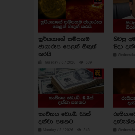
සූර්යයාගේ සමීපතම
හිටපු අම
ඡායාරූප පෙළක් නිකුත්
18දා දක්
කරයි
Wednesday
Thursday / 6 / 2026
539
සංචිතය ඩො.බි. 6.5ක්
රුසියාව
දක්වා පහතට
දැවැන්ත 
Monday / 3 / 2026
343
Wednesday