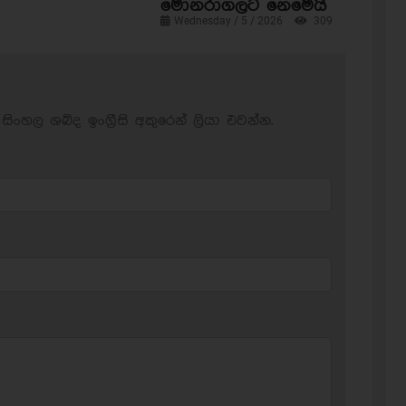
මොනරාගලට නෙමෙයි
Wednesday / 5 / 2026
309
සිංහල ශබ්ද ඉංග්‍රීසි අකුරෙන් ලියා එවන්න.