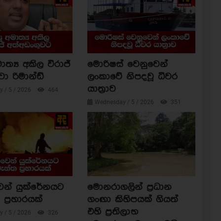
ාත්‍ය අකිල විරාජ්
මොරිෂස් වෙනුවෙන්
වා රිමාන්ඩ්
ලංකාවේ නිපදවූ ධීවර
යාත්‍රාව
 / 5 / 2026
464
Wednesday / 5 / 2026
351
ෙන් යුක්රේනයට
මොනරාගලින් ප්‍රධාන
ප්‍රහාරයක්
ගංඟා කිහිපයක් ගියත්
එහි ප්‍රතිලාභ
 / 5 / 2026
326