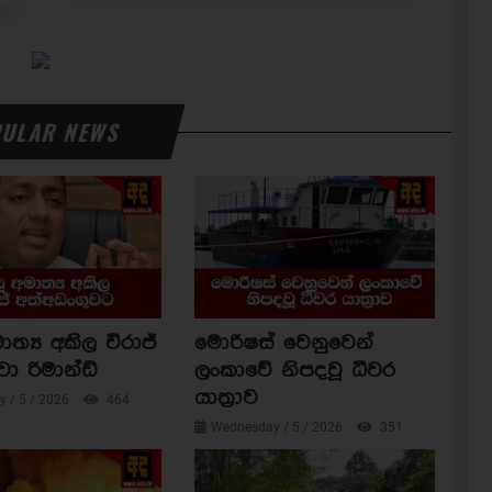
ULAR NEWS
ාත්‍ය අකිල විරාජ්
මොරිෂස් වෙනුවෙන්
වා රිමාන්ඩ්
ලංකාවේ නිපදවූ ධීවර
යාත්‍රාව
 / 5 / 2026
464
Wednesday / 5 / 2026
351