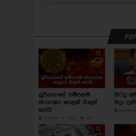
POP
සූර්යයාගේ සමීපතම
හිටපු අම
ඡායාරූප පෙළක් නිකුත්
18දා දක්
කරයි
Wednesday
Thursday / 6 / 2026
540