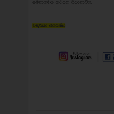
ගමනාගමන කටයුතු සිදුනොවීය.
චතුරිකා ජයරත්න