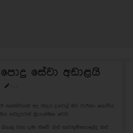
- පොදු සේවා අඩාළයි
- . .
ාරී තත්ත්වයක් අද (16දා) දහවල් සිට වාර්තා නොවීය.
 තවදුරටත් ක්‍රියාත්මක වෙයි.
බැංකු වසා දමා තිබේ. බස් නැවතුම්පොළේද බස්