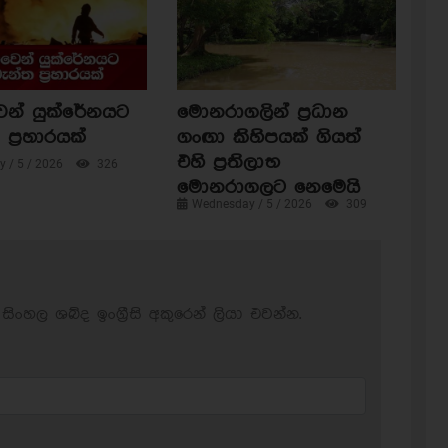
ෙන් යුක්රේනයට
මොනරාගලින් ප්‍රධාන
ප්‍රහාරයක්
ගංඟා කිහිපයක් ගියත්
එහි ප්‍රතිලාභ
 / 5 / 2026
326
මොනරාගලට නෙමෙයි
Wednesday / 5 / 2026
309
සිංහල ශබ්ද ඉංග්‍රීසි අකුරෙන් ලියා එවන්න.