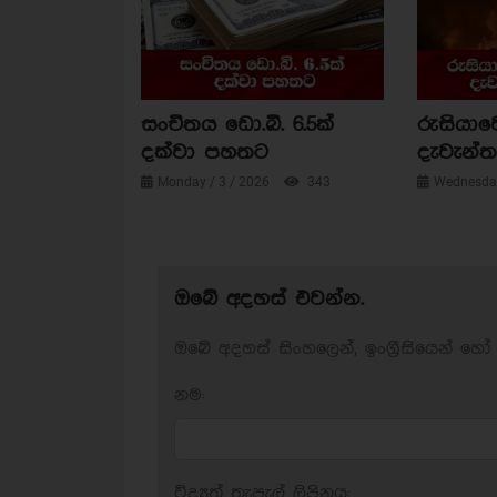
සංචිතය ඩො.බි. 6.5ක්
රුසියාව
දක්වා පහතට
දැවැන්ත 
Monday / 3 / 2026
343
Wednesday
ඔබේ අදහස් එවන්න.
ඔබේ අදහස් සිංහලෙන්, ඉංග්‍රීසියෙන් හෝ 
නම:
විද්‍යුත් තැපැල් ලිපිනය: