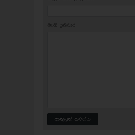
ඔබේ ප‍්‍රතිචාර:
ඇතුලත් කරන්න