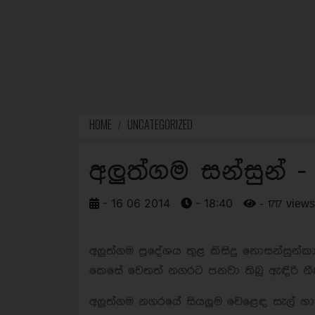
HOME
UNCATEGORIZED
අලුත්ගම සන්සුන් 
- 16 06 2014
- 18:40
- 1717 views
අලුත්ගම ප්‍රදේශය තුළ කිසිදු නොසන්සුන්ක
කෙසේ වෙතත් නගරට පනවා තිබූ ඇඳිරි නීතිය
අලුත්ගම නගරයේ සියලුම වෙළෙඳ සැල් හා 