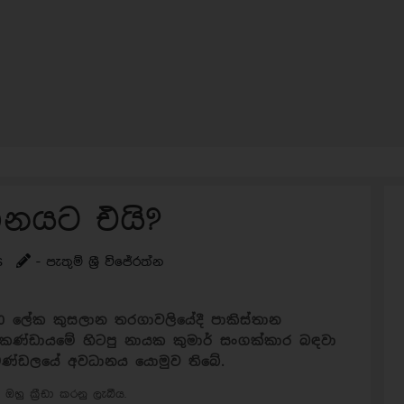
නයට එයි?
s
- පැතුම් ශ්‍රී විජේරත්න
ි20 ලේක කුසලාන තරගාවලියේදී පාකිස්තාන
 කණ්ඩායමේ හිටපු නායක කුමාර් සංගක්කාර බඳවා
ලක මණ්ඩලයේ අවධානය යොමුව තිබේ.
ඔහු ක්‍රීඩා කරනු ලැබීය.