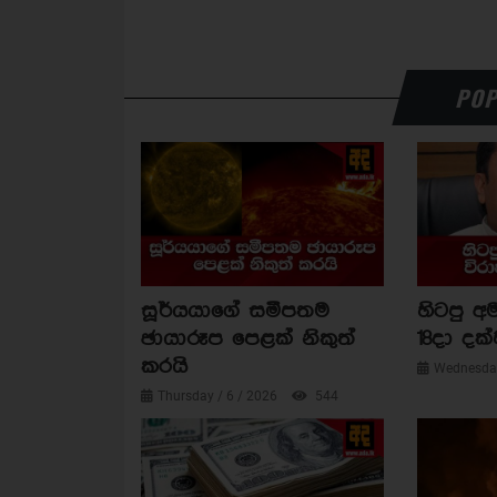
POP
සූර්යයාගේ සමීපතම
හිටපු අම
ඡායාරූප පෙළක් නිකුත්
18දා දක්
කරයි
Wednesday
Thursday / 6 / 2026
544