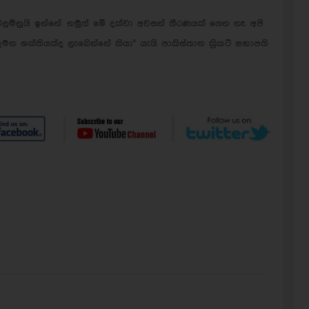
නුයි ඉන්නේ. නමුත් මේ දක්වා අවසන් තීරණයක් ගෙන නෑ. අපි
 ශක්තියක්ද ලැබෙන්නේ කියා" යැයි පාකිස්තාන ක්‍රිකට් සභාපති