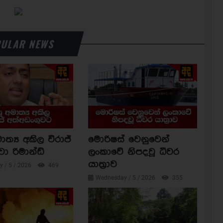
ULAR NEWS
ාත්‍ය අකිල විරාජ්
මොරිෂස් වෙනුවෙන්
වා රිමාන්ඩ්
ලංකාවේ නිපදවූ ධීවර
යාත්‍රාව
 / 5 / 2026
469
Wednesday / 5 / 2026
355