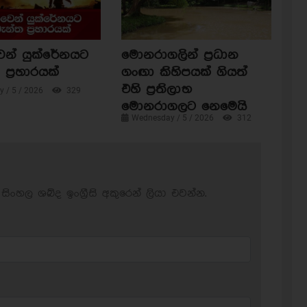
ෙන් යුක්රේනයට
මොනරාගලින් ප්‍රධාන
ප්‍රහාරයක්
ගංඟා කිහිපයක් ගියත්
එහි ප්‍රතිලාභ
 / 5 / 2026
329
මොනරාගලට නෙමෙයි
Wednesday / 5 / 2026
312
සිංහල ශබ්ද ඉංග්‍රීසි අකුරෙන් ලියා එවන්න.