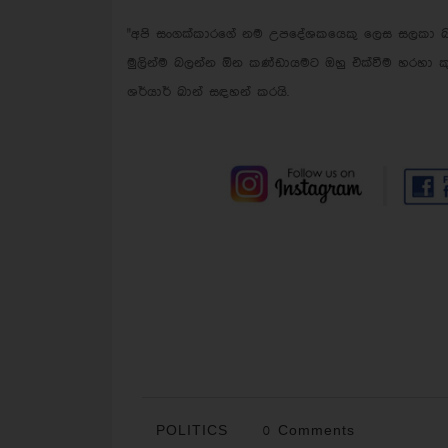
"අපි සංගක්කාරගේ නම උපදේශකයෙකු ලෙස සලකා බලමි
මුලින්ම බලන්න ඕන කණ්ඩායමට ඔහු එක්වීම හරහා කුමන
ශර්යාර් ඛාන් සඳහන් කරයි.
POLITICS
0 Comments