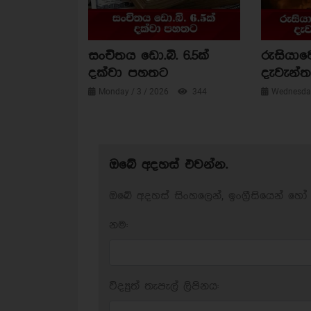
සංචිතය ඩො.බි. 6.5ක්
රුසියාව
දක්වා පහතට
දැවැන්ත 
Monday / 3 / 2026
344
Wednesday
ඔබේ අදහස් එවන්න.
ඔබේ අදහස් සිංහලෙන්, ඉංග්‍රීසියෙන් හෝ 
නම:
විද්‍යුත් තැපැල් ලිපිනය: