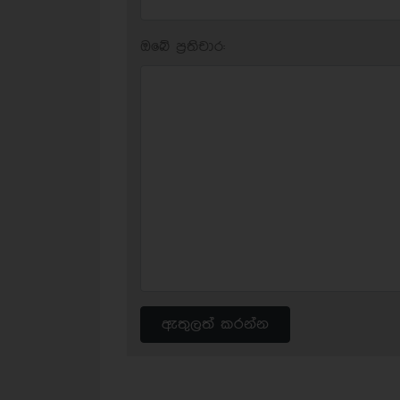
ඔබේ ප‍්‍රතිචාර:
ඇතුලත් කරන්න