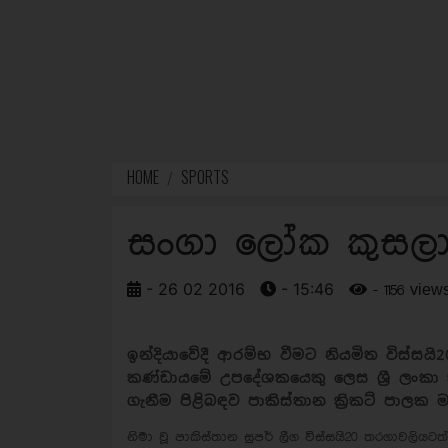
HOME
SPORTS
සංගා ලෝක කුසලා
- 26 02 2016
- 15:46
- 1156 view
ඉන්දියාවේදී ආරම්භ වීමට නියමිත විස්සය
කණ්ඩායමේ උපදේශකයෙකු ලෙස ශ්‍රී ලංකා
ගැනීම පිළිබඳව පාකිස්තාන ක්‍රිකට් පා
නිමා වූ පාකිස්තාන සුපර් ලීග විස්සයි20 තරගාවලියටත් 