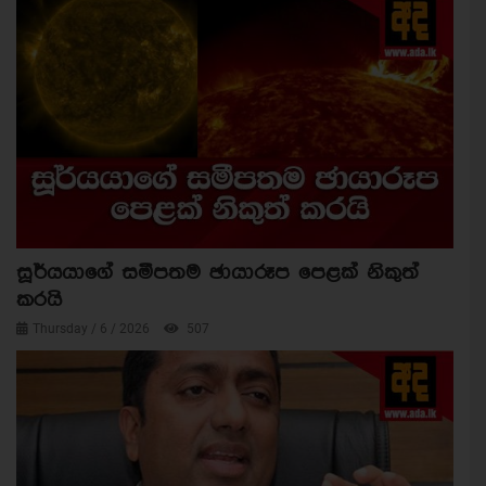
සූර්යයාගේ සමීපතම ඡායාරූප පෙළක් නිකුත්
කරයි
Thursday / 6 / 2026
507