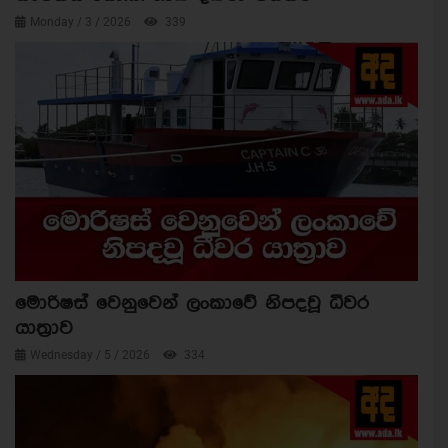
Monday / 3 / 2026
339
මොරිෂස් වෙනුවෙන් ලංකාවේ නිපදවූ ධීවර
යාත්‍රාව
Wednesday / 5 / 2026
334