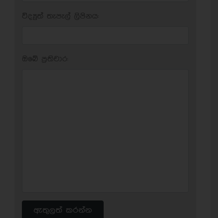
විද්‍යුත් තැපැල් ලිපිනය:
ඔබේ ප‍්‍රතිචාර:
ඇතුලත් කරන්න