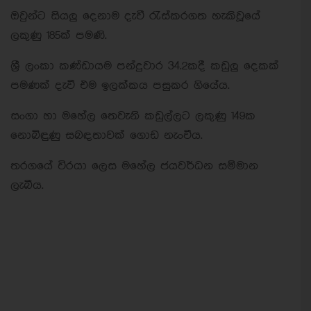
ඔවුන්ට සියලු දෙනාම දැවී රැස්කරගත හැකිවූයේ
ලකුණු 185ක් පමණි.
ශ්‍රී ලංකා කණ්ඩායම පන්දුවාර 34.2කදී කඩුලු දෙකක්
පමණක් දැවී එම ඉලක්කය පසුකර ගියේය.
සංගා හා මහේල තෙවැනි කඩුල්ලට ලකුණු 149ක
නොබිඳුණු සබඳතාවක් ගොඩ නැංවීය.
තරගයේ විරයා ලෙස මහේල ජයවර්ධන සම්මාන
ලැබීය.