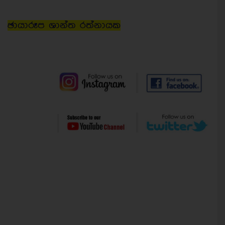
ඡායාරූප ශාන්ත රත්නායක