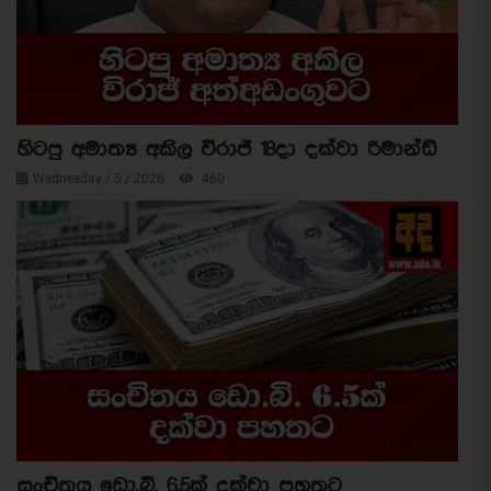
හිටපු අමාත්‍ය අකිල විරාජ් 18දා දක්වා රිමාන්ඩ්
Wednesday / 5 / 2026
460
සංචිතය ඩො.බි. 6.5ක් දක්වා පහතට