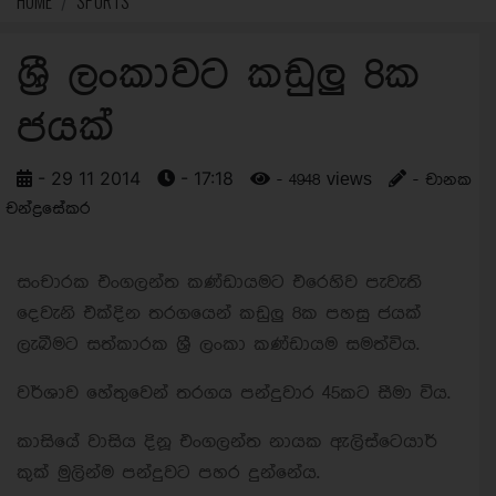
HOME
SPORTS
ශ්‍රී ලංකාවට කඩුලු 8ක
ජයක්
- 29 11 2014
- 17:18
- 4948 views
- චානක
චන්ද්‍රසේකර
සංචාරක එංගලන්ත කණ්ඩායමට එරෙහිව පැවැති
දෙවැනි එක්දින තරගයෙන් කඩුලු 8ක පහසු ජයක්
ලැබීමට සත්කාරක ශ්‍රී ලංකා කණ්ඩායම සමත්විය.
වර්ශාව හේතුවෙන් තරගය පන්දුවාර 45කට සීමා විය.
කාසියේ වාසිය දිනූ එංගලන්ත නායක ඇලිස්ටෙයාර්
කුක් මුලින්ම පන්දුවට පහර දුන්නේය.