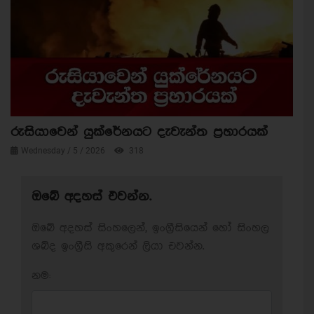
රුසියාවෙන් යුක්රේනයට දැවැන්ත ප්‍රහාරයක්
Wednesday / 5 / 2026
318
ඔබේ අදහස් එවන්න.
ඔබේ අදහස් සිංහලෙන්, ඉංග්‍රීසියෙන් හෝ සිංහල
ශබ්ද ඉංග්‍රීසි අකුරෙන් ලියා එවන්න.
නම: