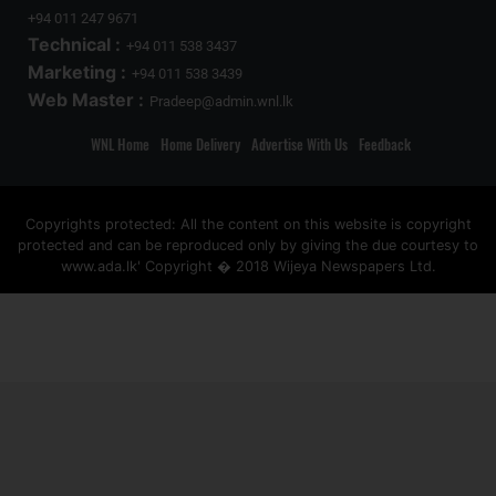
+94 011 247 9671
Technical :
+94 011 538 3437
Marketing :
+94 011 538 3439
Web Master :
Pradeep@admin.wnl.lk
WNL Home
Home Delivery
Advertise With Us
Feedback
Copyrights protected: All the content on this website is copyright
protected and can be reproduced only by giving the due courtesy to
www.ada.lk' Copyright � 2018 Wijeya Newspapers Ltd.
ad space