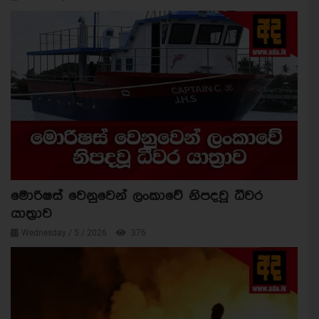
මොරිෂස් වෙනුවෙන් ලංකාවේ නිපදවූ ධීවර
යාත්‍රාව
Wednesday / 5 / 2026
376