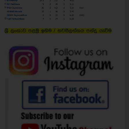
ශ්‍රී ලංකාව පළමු ඉනිම / නවසීලන්තය පන්දු යැවීම