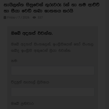
තායිලන්ත සිසුවෙක් ගුරුවරු 5ක් හා තම ආච්චි
හා සීයා වෙඩි තබා ඝාතනය කරයි
Friday / 7 / 2026
337
ඔබේ අදහස් එවන්න.
ඔබේ අදහස් සිංහලෙන්, ඉංග්‍රීසියෙන් හෝ සිංහල
ශබ්ද ඉංග්‍රීසි අකුරෙන් ලියා එවන්න.
නම:
විද්‍යුත් තැපැල් ලිපිනය:
ඔබේ ප‍්‍රතිචාර: