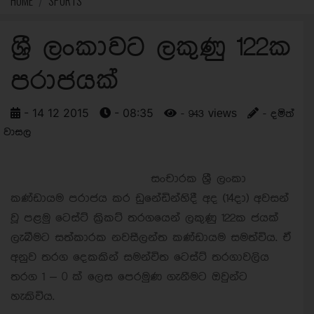
HOME
SPORTS
ශ්‍රී ලංකාවට ලකුණු 122ක
පරාජයක්
- 14 12 2015
- 08:35
- 943 views
- දමිත්
වාසල
සංචාරක ශ්‍රී ලංකා
කණ්ඩායම පරාජය කර ඩුනේඩින්හිදී අද (14දා) අවසන්
වූ පළමු ටෙස්ට් ක්‍රිකට් තරගයෙන් ලකුණු 122ක ජයක්
ලැබීමට සත්කාරක නවසීලන්ත කණ්ඩායම සමත්විය. ඒ
අනුව තරග දෙකකින් සමන්විත ටෙස්ට් තරගාවලිය
තරග 1 – 0 ක් ලෙස පෙරමුණ ගැනීමට ඔවුන්ට
හැකිවිය.