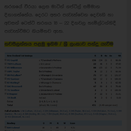
තරගයේ වීරයා ලෙස මාටින් ගප්ටිල් සම්මාන
දිනාගත්තේය. දෙරට අතර පැවැත්වෙන දෙවැනි හා
අවසන් ටෙස්ට් තරගය 18 – 22 දිනවල හැමිල්ටන්හිදී
පැවැත්වීමට නියමිතව ඇත.
නවසීලන්තය පළමු ඉනිම / ශ්‍රී ලංකාව පන්දු යැවීම