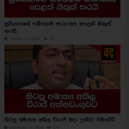
සූර්යයාගේ සමීපතම ඡායාරූප පෙළක් නිකුත්
කරයි
Thursday / 6 / 2026
571
හිටපු අමාත්‍ය අකිල විරාජ් 18දා දක්වා රිමාන්ඩ්
Wednesday / 5 / 2026
479