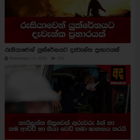
රුසියාවෙන් යුක්රේනයට දැවැන්ත ප්‍රහාරයක්
Wednesday / 5 / 2026
339