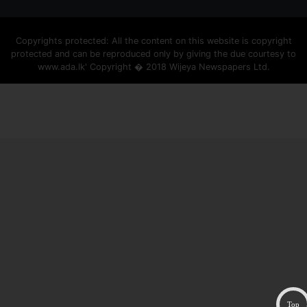
Copyrights protected: All the content on this website is copyright
protected and can be reproduced only by giving the due courtesy to
www.ada.lk' Copyright � 2018 Wijeya Newspapers Ltd.
ad space
Top