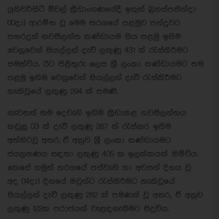
යුනිවර්සිටි ඕවල් ක්‍රීඩාංගණයේදී ඉකුත් බ්‍රහස්පතින්දා
(10දා) ආරම්භ වූ මෙම තරගයේ පළමුව පන්දුවට
පහරදුන් නවසීලන්ත කණ්ඩායම සිය පළමු ඉනිම
වෙනුවෙන් සියල්ලන් දැවී ලකුණු 431 ක් රැස්කිරීමට
සමත්විය. ඊට පිළිතුරු ලෙස ශ්‍රී ලංකා කණ්ඩායමට තම
පළමු ඉනිම වෙනුවෙන් සියල්ලන් දැවී රැස්කිරීමට
හැකිවූයේ ලකුණු 294 ක් පමණි.
නැවතත් තම දෙවැනි ඉනිම ක්‍රීඩාකළ නවසීලන්තය
කඩුලු 03 ක් දැවී ලකුණු 267 ක් රැස්කර ඉනිම
අත්හිටවූ අතර, ඒ අනුව ශ්‍රී ලංකා කණ්ඩායමට
ජයග්‍රහණය සඳහා ලකුණු 405 ක ඉලක්කයක් හිමිවිය.
කෙසේ නමුත් තරගයේ පස්වැනි හා අවසන් දිනය වූ
අද (14දා) දිනයේ ඔවුන්ට රැස්කිරිමට හැකිවූයේ
සියල්ලන් දැවී ලකුණු 282 ක් පමණක් වූ අතර, ඒ අනුව
ලකුණු 122ක පරාජයක් වැළඳගැනීමට සිදුවිය.