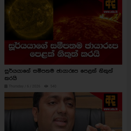
සූර්යයාගේ සමීපතම ඡායාරූප පෙළක් නිකුත්
කරයි
Thursday / 6 / 2026
540