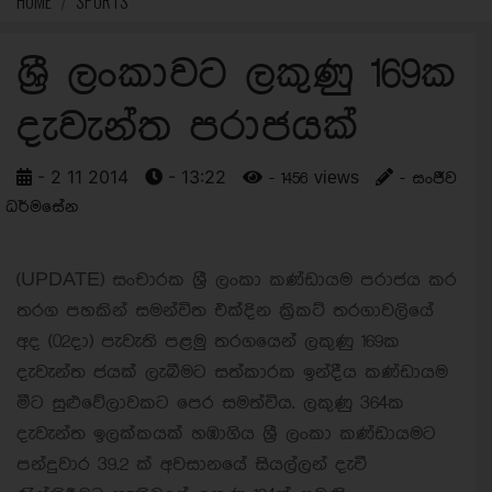
HOME
SPORTS
ශ්‍රී ලංකාවට ලකුණු 169ක
දැවැන්ත පරාජයක්
- 2 11 2014
- 13:22
- 1456 views
- සංජීව
ධර්මසේන
(UPDATE) සංචාරක ශ්‍රී ලංකා කණ්ඩායම පරාජය කර
තරග පහකින් සමන්විත එක්දින ක්‍රිකට් තරගාවලියේ
අද (02දා) පැවැති පළමු තරගයෙන් ලකුණු 169ක
දැවැන්ත ජයක් ලැබීමට සත්කාරක ඉන්දීය කණ්ඩායම
මීට සුළුවේලාවකට පෙර සමත්විය. ලකුණු 364ක
දැවැන්ත ඉලක්කයක් හඹාගිය ශ්‍රී ලංකා කණ්ඩායමට
පන්දුවාර 39.2 ක් අවසානයේ සියල්ලන් දැවී