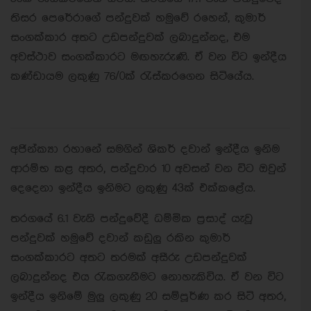
තිසර පෙරේරාගේ පන්දුවක් හමුවේ රහෙන්, කුමාර්
සංගක්කාර අතට උඩපන්දුවක් ලබාදුන්නද, එම
අවස්ථාව සංගක්කාරට මඟහැරුණි. ඒ වන විට ඉන්දීය
කණ්ඩායම ලකුණු 76/0ක් රැස්කරගෙන සිටියේය.
අජින්ක්‍යා රහානේ සමගින් ශිකර් දවාන් ඉන්දීය ඉනිම
ආරම්භ කළ අතර, පන්දුවාර 10 අවසන් වන විට ඔවුන්
දෙදෙනා ඉන්දීය ඉනිමට ලකුණු 43ක් එක්කළේය.
තරගයේ 6.1 වැනි පන්දුවේදී ධම්මික ප්‍රසාද් යැවූ
පන්දුවක් හමුවේ දවාන් කඩුලු රකින කුමාර්
සංගක්කාරට අතට තරමක් අසීරු උඩපන්දුවක්
ලබාදුන්නද එය රැකගැනීමට නොහැකිවිය. ඒ වන විට
ඉන්දීය ඉනිමේ මුලු ලකුණු 20 සම්පූර්ණ කර සිටි අතර,