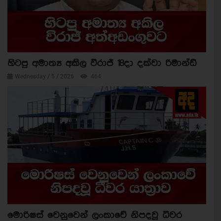
හිටපු අමාත්‍ය අකිල විරාජ් 18දා දක්වා රිමාන්ඩ්
Wednesday / 5 / 2026
464
මොරිෂස් වෙනුවෙන් ලංකාවේ නිපදවූ ධීවර