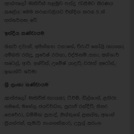
ඇන්ජලෝ මැතිව්ස් පළමුව පන්දු රැකීමට තීරණය
කළේය. මෙම තරගාවලියට එක්දින තරග 5 ක්
අන්තර්ගත වේ.
ඉන්දීය කණ්ඩායම
ශිකර් දවාන්, අජින්ක්‍යා රහානේ, විරාට් කෝලි (නායක),
අම්බති රයිදු, සුරේෂ් රයිනා, රිද්හිනම් සහා, අක්ශාර්
පටෙල්, ආර්. අශ්වින්, උමේෂ් යාදව්, වරූන් අරෝන්,
ඉශාන්ට් ශර්මා
ශ්‍රී ලංකා කණ්ඩායම
ඇන්ජලෝ මැතිව්ස් (නායක), ටී.එම්. ඩිල්ශාන්, ළහිරු
ගමගේ, මහේල ජයවර්ධන, සුරාජ් රන්දීව්, තිසර
පෙරේරා, ධම්මික ප්‍රසාද්, සීක්කුගේ ප්‍රසන්න, අශාන්
ප්‍රියන්ජන්, කුමාර් සංගගක්කාර, උපුල් තරංග