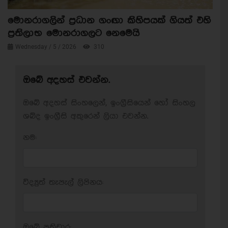
මොනරාගලින් ප්‍රධාන ගංඟා කිහිපයක් ගියත් එහි
ප්‍රතිලාභ මොනරාගලට නෙමෙයි
Wednesday / 5 / 2026
310
ඔබේ අදහස් එවන්න.
ඔබේ අදහස් සිංහලෙන්, ඉංග්‍රීසියෙන් හෝ සිංහල
ශබ්ද ඉංග්‍රීසි අකුරෙන් ලියා එවන්න.
නම:
විද්‍යුත් තැපැල් ලිපිනය:
ඔබේ ප‍්‍රතිචාර: