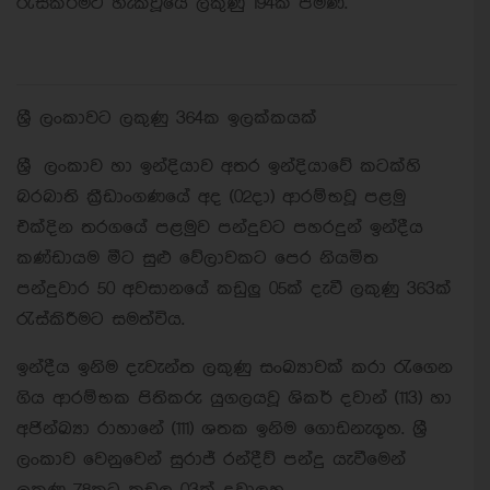
රැස්කිරීමට හැකිවූයේ ලකුණු 194ක් පමණි.
ශ්‍රී ලංකාවට ලකුණු 364ක ඉලක්කයක්
ශ්‍රී ලංකාව හා ඉන්දියාව අතර ඉන්දියාවේ කටක්හි
බරබාති ක්‍රීඩාංගණයේ අද (02දා) ආරම්භවූ පළමු
එක්දින තරගයේ පළමුව පන්දුවට පහරදුන් ඉන්දීය
කණ්ඩායම මීට සුළු වේලාවකට පෙර නියමිත
පන්දුවාර 50 අවසානයේ කඩුලු 05ක් දැවී ලකුණු 363ක්
රැස්කිරීමට සමත්විය.
ඉන්දීය ඉනිම දැවැන්ත ලකුණු සංඛ්‍යාවක් කරා රැගෙන
ගිය ආරම්භක පිතිකරු යුගලයවූ ශිකර් දවාන් (113) හා
අජින්ඛ්‍යා රාහානේ (111) ශතක ඉනිම ගොඩනැගූහ. ශ්‍රී
ලංකාව වෙනුවෙන් සුරාජ් රන්දීව් පන්දු යැවීමෙන්