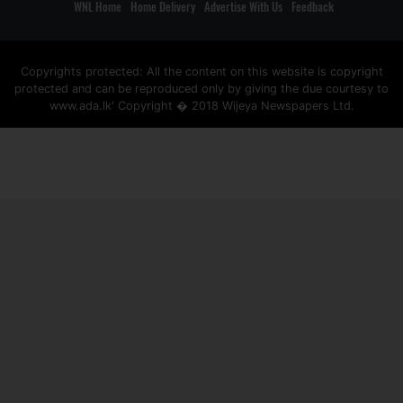
WNL Home
Home Delivery
Advertise With Us
Feedback
Copyrights protected: All the content on this website is copyright
protected and can be reproduced only by giving the due courtesy to
www.ada.lk' Copyright � 2018 Wijeya Newspapers Ltd.
ad space