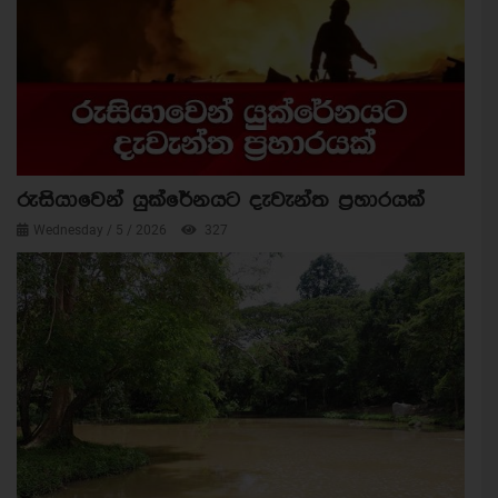
රුසියාවෙන් යුක්රේනයට දැවැන්ත ප්‍රහාරයක්
Wednesday / 5 / 2026
327