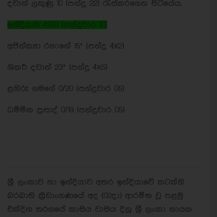
දවාන් ලකුණු 10 (පන්දු 22) රැස්කරගෙන සිටියේය.
ඉන්දියාව 43/0 (පන්දුවාර 10)
අජින්ක්‍යා රහානේ 15* (පන්දු 4x2)
ශිකර් දවාන් 23* (පන්දු 4x5)
ළහිරු ගමගේ 0/20 (පන්දුවාර 05)
ධම්මික ප්‍රසාද් 0/19 (පන්දුවාර 05)
ශ්‍රී ලංකාව හා ඉන්දියාව අතර ඉන්දියාවේ කටක්හි
බරබාති ක්‍රීඩාංගණයේ අද (02දා) ආරම්භ වූ පළමු
එක්දින තරගයේ කාසිය වාසිය දිනූ ශ්‍රී ලංකා නායක