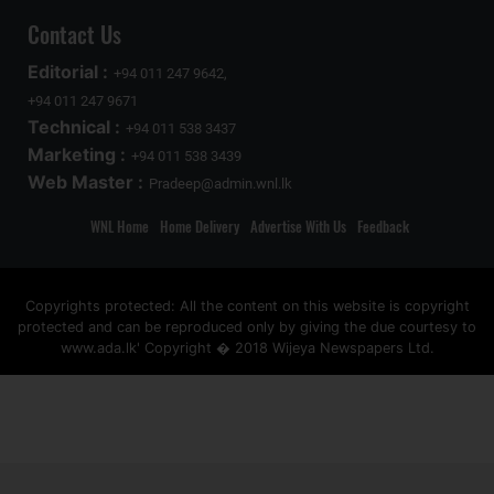
Contact Us
Editorial :
+94 011 247 9642,
+94 011 247 9671
Technical :
+94 011 538 3437
Marketing :
+94 011 538 3439
Web Master :
Pradeep@admin.wnl.lk
WNL Home
Home Delivery
Advertise With Us
Feedback
Copyrights protected: All the content on this website is copyright
protected and can be reproduced only by giving the due courtesy to
www.ada.lk' Copyright � 2018 Wijeya Newspapers Ltd.
ad space