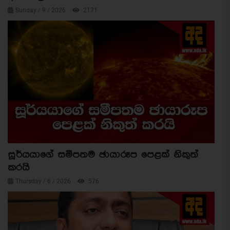
Sunday / 9 / 2026
2171
සූර්යයාගේ සමීපතම ඡායාරූප පෙළක් නිකුත්
කරයි
Thursday / 6 / 2026
576