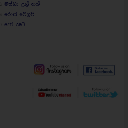
මිස්බා උල් හක්
රොස් ටේලර්
ජෝ රූට්