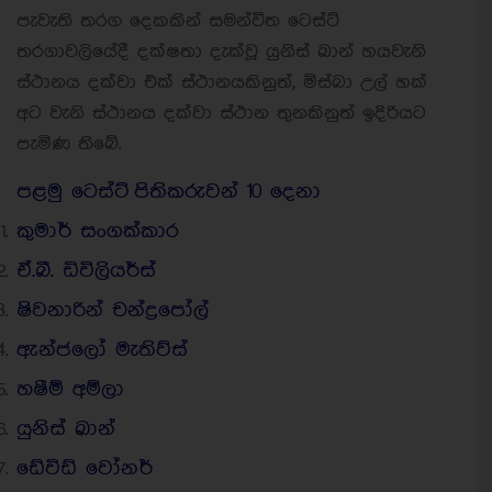
පැවැති තරග දෙකකින් සමන්විත ටෙස්ට්
තරගාවලියේදී දක්ෂතා දැක්වූ යුනිස් ඛාන් හයවැනි
ස්ථානය දක්වා එක් ස්ථානයකිනුත්, මිස්බා උල් හක්
අට වැනි ස්ථානය දක්වා ස්ථාන තුනකිනුත් ඉදිරියට
පැමිණ තිබේ.
පළමු ටෙස්ට් පිතිකරුවන් 10 දෙනා
කුමාර් සංගක්කාර
ඒ.බී. ඩිවිලියර්ස්
ෂිවනාරින් චන්ද්‍රපෝල්
ඇන්ජලෝ මැතිව්ස්
හෂීම් අම්ලා
යුනිස් ඛාන්
ඩේවිඩ් වෝනර්