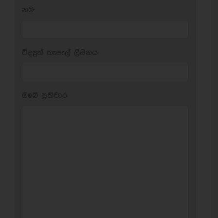
නම:
විද්‍යුත් තැපැල් ලිපිනය:
ඔබේ ප‍්‍රතිචාර: