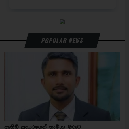
POPULAR NEWS
ඇසිඩ් ප්‍රහාරයෙන් සැමියා මරුට