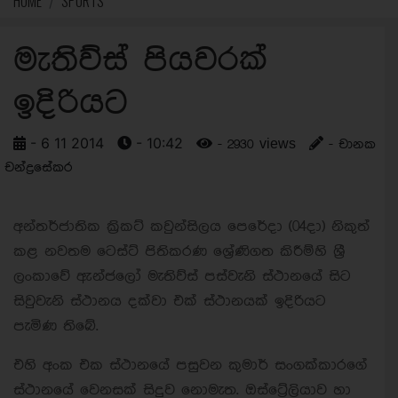
HOME
SPORTS
මැතිව්ස් පියවරක්
ඉදිරියට
- 6 11 2014
- 10:42
- 2930 views
- චානක
චන්ද්‍රසේකර
අන්තර්ජාතික ක්‍රිකට් කවුන්සිලය පෙරේදා (04දා) නිකුත්
කළ නවතම ටෙස්ට් පිතිකරණ ශ්‍රේණිගත කිරීම්හි ශ්‍රී
ලංකාවේ ඇන්ජලෝ මැතිව්ස් පස්වැනි ස්ථානයේ සිට
සිවුවැනි ස්ථානය දක්වා එක් ස්ථානයක් ඉදිරියට
පැමිණ තිබේ.
එහි අංක එක ස්ථානයේ පසුවන කුමාර් සංගක්කාරගේ
ස්ථානයේ වෙනසක් සිදුව නොමැත. ඔස්ට්‍රේලියාව හා