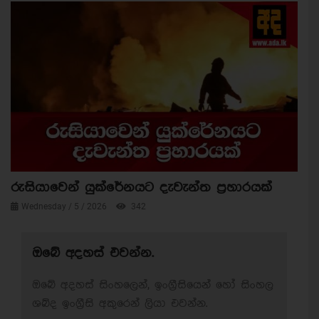
රුසියාවෙන් යුක්රේනයට දැවැන්ත ප්‍රහාරයක්
Wednesday / 5 / 2026
342
ඔබේ අදහස් එවන්න.
ඔබේ අදහස් සිංහලෙන්, ඉංග්‍රීසියෙන් හෝ සිංහල
ශබ්ද ඉංග්‍රීසි අකුරෙන් ලියා එවන්න.