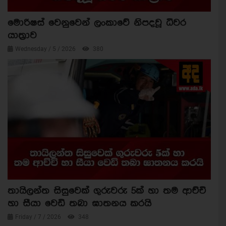
මොරිෂස් වෙනුවෙන් ලංකාවේ නිපදවූ ධීවර
යාත්‍රාව
Wednesday / 5 / 2026
380
තායිලන්ත සිසුවෙක් ගුරුවරු 5ක් හා තම ආච්චි
හා සීයා වෙඩි තබා ඝාතනය කරයි
Friday / 7 / 2026
348