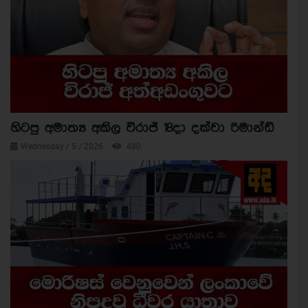
හිටපු අමාත්‍ය අකිල විරාජ් 18දා දක්වා රිමාන්ඩ්
Wednesday / 5 / 2026
480