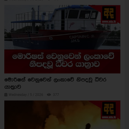
මොරිෂස් වෙනුවෙන් ලංකාවේ නිපදවූ ධීවර
යාත්‍රාව
Wednesday / 5 / 2026
377