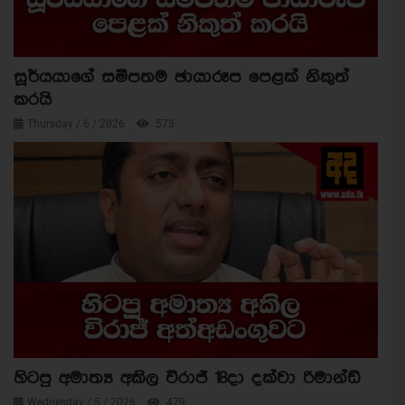
සූර්යයාගේ සමීපතම ඡායාරූප පෙළක් නිකුත්
කරයි
Thursday / 6 / 2026
573
හිටපු අමාත්‍ය අකිල විරාජ් 18දා දක්වා රිමාන්ඩ්
Wednesday / 5 / 2026
479