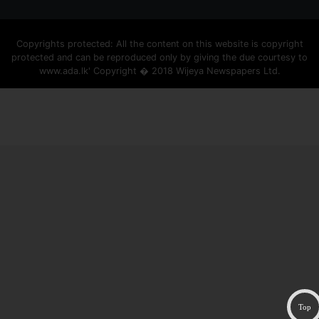
Copyrights protected: All the content on this website is copyright
protected and can be reproduced only by giving the due courtesy to
www.ada.lk' Copyright � 2018 Wijeya Newspapers Ltd.
ad space
Top