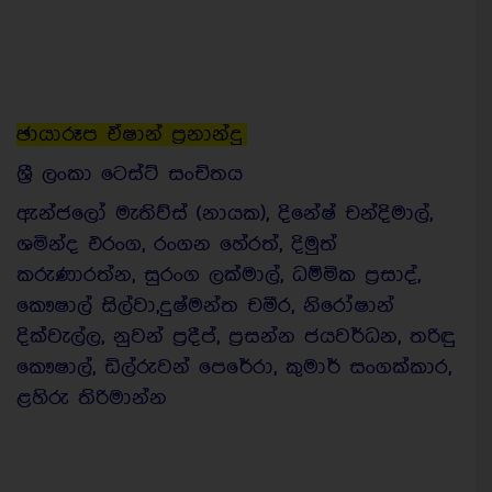
ඡායාරූප ඒෂාන් ප්‍රනාන්දු
ශ්‍රී ලංකා ටෙස්ට් සංචිතය
ඇන්ජලෝ මැතිව්ස් (නායක), දිනේෂ් චන්දිමාල්,
ශමින්ද එරංග, රංගන හේරත්, දිමුත්
කරුණාරත්න, සුරංග ලක්මාල්, ධම්මික ප්‍රසාද්,
කෞෂාල් සිල්වා,දුෂ්මන්ත චමීර, නිරෝෂාන්
දික්වැල්ල, නුවන් ප්‍රදීප්, ප්‍රසන්න ජයවර්ධන, තරිඳු
කෞෂාල්, ඩිල්රුවන් පෙරේරා, කුමාර් සංගක්කාර,
ළහිරු තිරිමාන්න