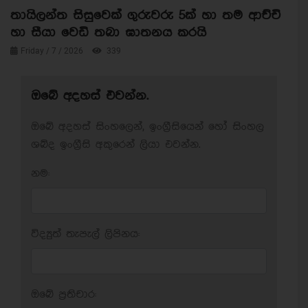
තායිලන්ත සිසුවෙක් ගුරුවරු 5ක් හා තම ආච්චි
හා සීයා වෙඩි තබා ඝාතනය කරයි
Friday / 7 / 2026
339
ඔබේ අදහස් එවන්න.
ඔබේ අදහස් සිංහලෙන්, ඉංග්‍රීසියෙන් හෝ සිංහල
ශබ්ද ඉංග්‍රීසි අකුරෙන් ලියා එවන්න.
නම:
විද්‍යුත් තැපැල් ලිපිනය:
ඔබේ ප‍්‍රතිචාර: