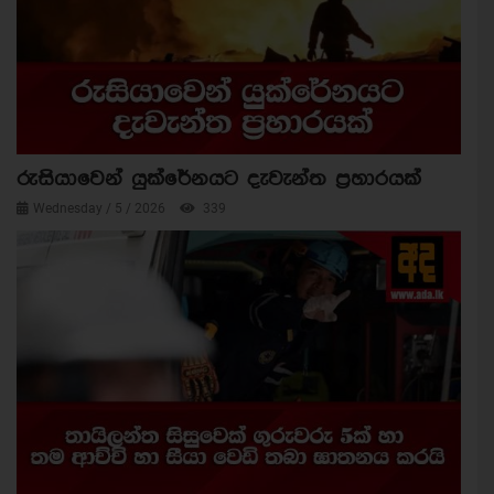
රුසියාවෙන් යුක්රේනයට දැවැන්ත ප්‍රහාරයක්
Wednesday / 5 / 2026
339