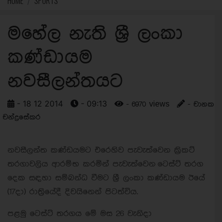
HOME
SPORTS
මහේල නැති ශ්‍රී ලංකා
කණ්ඩායම
නවසීලන්තයට
- 18 12 2014
- 09:13
- 6970 views
- චානක
චන්ද්‍රසේකර
නවසීලන්ත කණ්ඩයමට එරෙහිව පැවැත්වෙන ක්‍රිකට්
තරගාවලිය ආරම්භ කරමින් පැවැත්වෙන ටෙස්ට් තරග
දෙක සඳහා සම්බන්ධ වීමට ශ්‍රී ලංකා කණ්ඩායම ඊයේ
(17දා) රාත්‍රියේදී දිවයිනෙන් පිටත්විය.
පළමු ටෙස්ට් තරගය මේ මස 26 වැනිදා