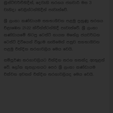
ක්‍රිස්ට්චර්ච්හිදීත්, දෙවැනි තරගය ජනවාරි මස 3
වැනිදා වෙලින්ටන්හිදීත් පැවැත්වේ.
ශ්‍රී ලංකා කණ්ඩායම සහභාගීවන පළමු පුහුණු තරගය
එළැඹෙන 21-22 ක්වීන්ස්ටන්හිදී පැවැත්වේ. ශ්‍රී ලංකා
කණ්ඩායමේ හිටපු ටෙස්ට් නායක මහේල ජයවර්ධන
ටෙස්ට් දිවියෙන් විශ්‍රාම ගැනීමෙන් පසුව සහභාගීවන
පළමු එක්දින තරගාවලිය මෙය වෙයි.
සම්පූර්ණ තරගාවලියට එක්දින තරග හතක්ද ඇතුළත්
වේ. ලෝක කුසලානයට පෙර ශ්‍රී ලංකා කණ්ඩායම
එක්වන අවසන් එක්දින තරගාවලියද මෙය වෙයි.