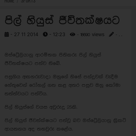
HOME
SPORTS
පිල් හියුස් ජීවිතක්ෂයට
- 27 11 2014
- 12:23
- 18690 views
- . .
ඔස්ට්‍රේලියානු ආරම්භක පිතිකරු පිල් හියුස්
ජීවිතක්ෂයට පත්ව තිබේ.
පසුගිය අඟහරුවාදා ඔහුගේ හිසේ පන්දුවක් වැදීම
හේතුවෙන් රෝහල් ගත කළ අතර පසුව ඔහු කෝමා
තත්ත්වයට පත්විය.
පිල් හියුස්ගේ වයස අවුරුදු 25කි.
පිල් හියුස් ජීවත්ක්ෂයට පත්වූ බව ඔස්ට්‍රේලියානු ක්‍රිකට්
ආයතනය අද තහවුරු කළේය.