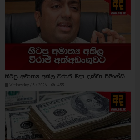
හිටපු අමාත්‍ය අකිල විරාජ් 18දා දක්වා රිමාන්ඩ්
Wednesday / 5 / 2026
455