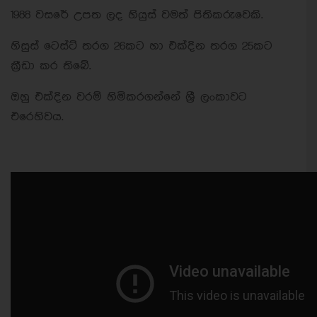
1988 වසරේ උපත ලද හියුස් වමත් පිතිකරුවෙකි.
හිසුස් ටෙස්ට් තරග 26කට හා එක්දින තරග 25කට
ක්‍රීඩා කර තිබේ.
ඔහු එක්දින වරම් හිමිකරගන්නේ ශ්‍රී ලංකාවට
එරෙහිවය.