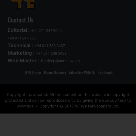
Contact Us
Editorial :
+94 011 247 9642,
+94 011 247 9671
Technical :
+94 011 538 3437
Marketing :
+94 011 538 3439
Web Master :
Pradeep@admin.wnl.lk
WNL Home
Home Delivery
Advertise With Us
Feedback
Copyrights protected: All the content on this website is copyright
protected and can be reproduced only by giving the due courtesy to
www.ada.lk' Copyright � 2018 Wijeya Newspapers Ltd.
ad space