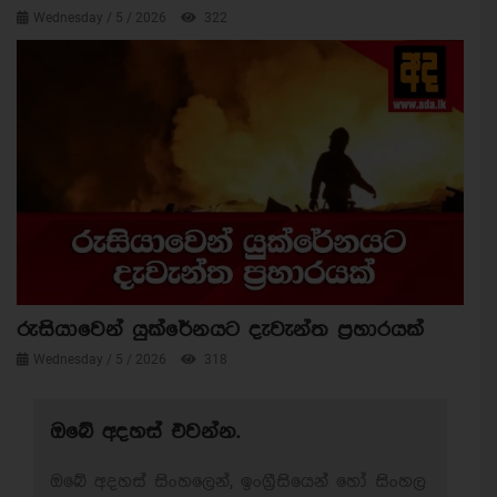
Wednesday / 5 / 2026
322
රුසියාවෙන් යුක්රේනයට දැවැන්ත ප්‍රහාරයක්
Wednesday / 5 / 2026
318
ඔබේ අදහස් එවන්න.
ඔබේ අදහස් සිංහලෙන්, ඉංග්‍රීසියෙන් හෝ සිංහල