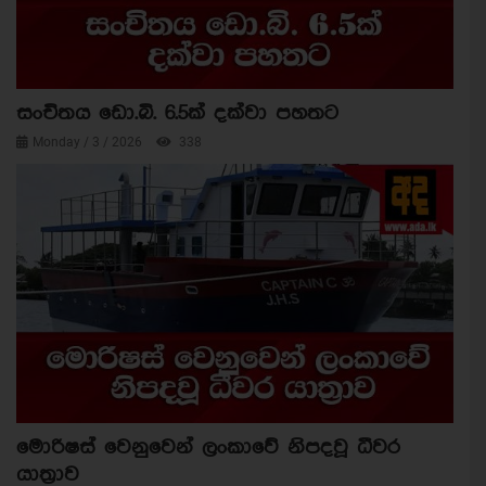
සංචිතය ඩො.බි. 6.5ක් දක්වා පහතට
Monday / 3 / 2026
338
මොරිෂස් වෙනුවෙන් ලංකාවේ නිපදවූ ධීවර
යාත්‍රාව