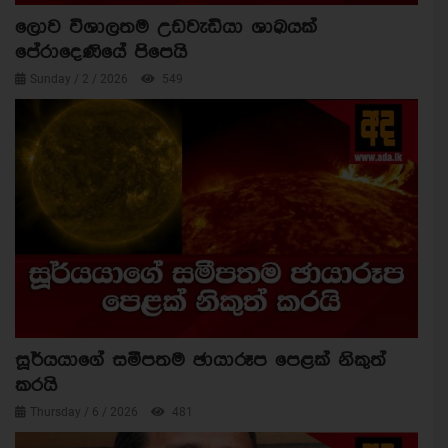
ලොව විශාලතම උඩවැඩියා ශාඛයක්
පේරාදෙණියේ පිපෙයි
Sunday / 2 / 2026
549
සූර්යයාගේ සමීපතම ඡායාරූප පෙළක් නිකුත්
කරයි
Thursday / 6 / 2026
481