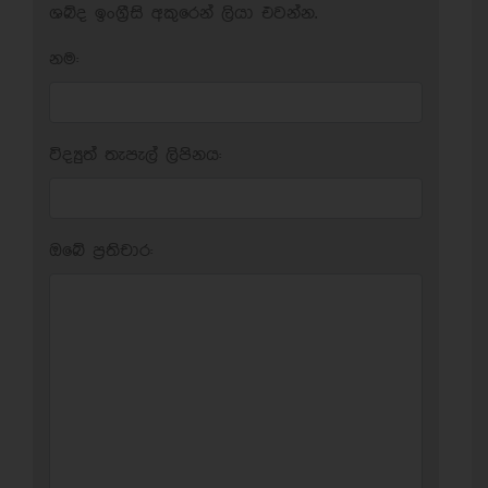
ශබ්ද ඉංග්‍රීසි අකුරෙන් ලියා එවන්න.
නම:
විද්‍යුත් තැපැල් ලිපිනය:
ඔබේ ප‍්‍රතිචාර: