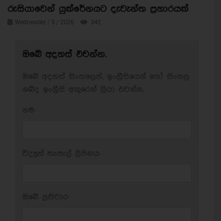
රුසියාවෙන් යුක්රේනයට දැවැන්ත ප්‍රහාරයක්
Wednesday / 5 / 2026
342
ඔබේ අදහස් එවන්න.
ඔබේ අදහස් සිංහලෙන්, ඉංග්‍රීසියෙන් හෝ සිංහල
ශබ්ද ඉංග්‍රීසි අකුරෙන් ලියා එවන්න.
නම:
විද්‍යුත් තැපැල් ලිපිනය:
ඔබේ ප‍්‍රතිචාර: