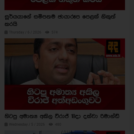
සූර්යයාගේ සමීපතම ඡායාරූප පෙළක් නිකුත්
කරයි
Thursday / 6 / 2026
574
හිටපු අමාත්‍ය අකිල විරාජ් 18දා දක්වා රිමාන්ඩ්
Wednesday / 5 / 2026
480