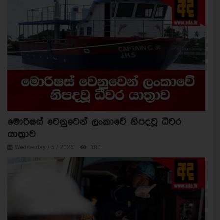
මොරිෂස් වෙනුවෙන් ලංකාවේ නිපදවූ ධීවර
යාත්‍රාව
Wednesday / 5 / 2026
380