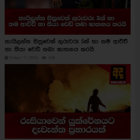
තායිලන්ත සිසුවෙක් ගුරුවරු 5ක් හා තම ආච්චි
හා සීයා වෙඩි තබා ඝාතනය කරයි
Friday / 7 / 2026
348