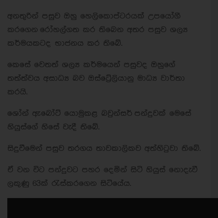
අනතුරින් පසුව ඔහු හෙලිකොප්ටරයක් උපයෝගී
කරගෙන රෝහල්ගත කර තිබෙන අතර පසුව ශල්‍ය
කර්මයකටද භාජනය කර තිබේ.
කෙසේ වෙතත් ශල්‍ය කර්මයෙන් පසුවද ඔහුගේ
තත්ත්වය අසාධ්‍ය බව ඔස්ට්‍රේලියානු මාධ්‍ය වාර්තා
කරයි.
ශෝන් ඇබෝට් යොමුකළ බවුන්සර් පන්දුවක් මෙසේ
හියුස්ගේ හිසේ වැදී තිබේ.
සිදුවීමෙන් පසුව තරගය තාවකාලිකව අත්හිටුවා තිබේ.
ඒ වන විට පන්දුවට පහර දෙමින් සිටි හියුස් නොදැවී
ලකුණු 63ක් රැස්කරගෙන සිටියේය.