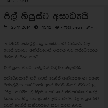
HOME
SPORTS
පිල් හියුස්ට අසාධ්‍යයි
- 25 11 2014
- 13:12
- 17893 views
- . .
(VIDEO) ඔස්ට්‍රේලියානු කණ්ඩායමේ පිතිකරු පිල්
හියුස් අසාධ්‍ය තත්ත්වයෙන් පසුවන බව ඔස්ට්‍රේලියානු
මාධ්‍ය වාර්තා කරයි.
ඒ ඔහුගේ හිසට පන්දුවක් වැදීම හේතුවෙනි.
ඔස්ට්‍රේලියාවේ නිව් සවුත් වෙල්ස් කණ්ඩායම හා දකුණු
ඔස්ට්‍රේලියා කණ්ඩායම අතර සිඩ්නි ක්‍රිකට් පිටියේ අද
(25දා) ආරම්භ වු සිවුදින තරගයේ පිතිකරණයේ යේදී
සිටින විට ඔහු අනතුරකට ලක්ව තිබේ. පිල් හියුස් නිව්
සවුත් වෙල්ස් කණ්ඩායමට ක්‍රීඩා කරනු ලබයි.