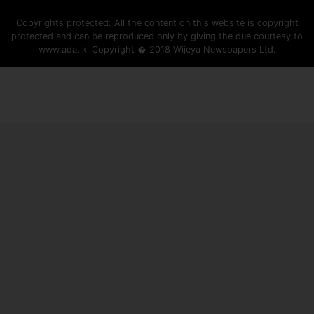
Copyrights protected: All the content on this website is copyright
protected and can be reproduced only by giving the due courtesy to
www.ada.lk' Copyright � 2018 Wijeya Newspapers Ltd.
ad space