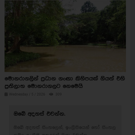
මොනරාගලින් ප්‍රධාන ගංඟා කිහිපයක් ගියත් එහි
ප්‍රතිලාභ මොනරාගලට නෙමෙයි
Wednesday / 5 / 2026
309
ඔබේ අදහස් එවන්න.
ඔබේ අදහස් සිංහලෙන්, ඉංග්‍රීසියෙන් හෝ සිංහල