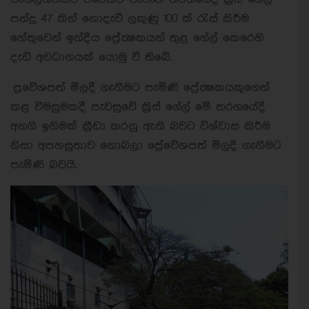
පන්දු 47 කින් නොදැවී ලකුණු 100 ක් රැස් කිරීම
හේතුවෙන් ඉන්දීය ප්‍රේක්‍ෂකයන් තුළ ගේල් කෙරෙහි
දැඩි අවධානයක් යොමු වී තිබේ.
ප්‍රවේශපත් මිලදී ගැනීමට පැමිණි ප්‍රේක්‍ෂකයකුගෙන්
කළ විමසුමකදී පැවසුවේ ක්‍රිස් ගේල් මේ තරගයේදී
අනගි ඉනිමක් ක්‍රීඩා කරනු ඇති බවට විශ්වාස කිරීම
නිසා අපහසුතාව නොබලා ප්‍රේවේශපත් මිලදී ගැනීමට
පැමිණි බවයි.