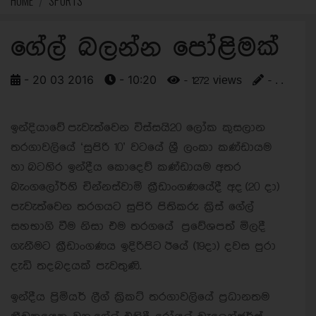
HOME
SPORTS
ගේල් බලන්න පෝළිමක්
- 20 03 2016
- 10:20
- 1272 views
- . .
ඉන්දියාවේ පැවැත්වෙන විස්සයි20 ලෝක කුසලාන
තරගාවලියේ ‘සුපිරි 10’ වටයේ ශ්‍රී ලංකා කණ්ඩායම
හා බටහිර ඉන්දීය කොදෙව් කණ්ඩායම අතර
බැංගලෝර්හි චින්නස්වාමි ක්‍රීඩාංගණයේදී අද (20 දා)
පැවැත්වෙන තරගයට සුපිරි පිතිකරු ක්‍රිස් ගේල්
සහභාගි වීම නිසා එම තරගයේ ප්‍රවේශපත් මිලදී
ගැනීමට ක්‍රීඩාංගණය ඉදිරිපිට ඊයේ (19දා) දවස පුරා
දැඩි තදබදයක් පැවතුණි.
ඉන්දීය ප්‍රිමියර් ලීග් ක්‍රිකට් තරගාවලියේ ප්‍රධානතම