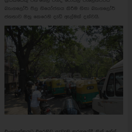
ක්‍රීඩකයෙකු වන ගේල් එහිදී රෝයල් චැලෙන්ජර්ස්
බැංගලෝර් පිල නියෝජනය කිරීම නිසා බැංගලෝර්
ජනතාව ඔහු කෙරෙහි දැඩි ඇල්මක් දක්වයි.
එංගලන්තයට එරෙහිව පැවැති තරගයේදී ක්‍රිස් ගේල්