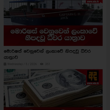
මොරිෂස් වෙනුවෙන් ලංකාවේ නිපදවූ ධීවර
යාත්‍රාව
Wednesday / 5 / 2026
351