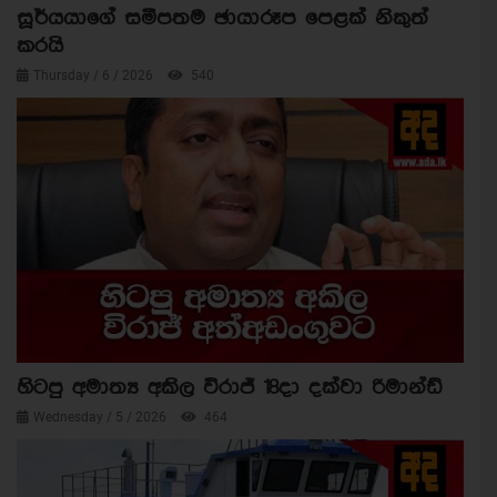
සූර්යයාගේ සමීපතම ඡායාරූප පෙළක් නිකුත්
කරයි
Thursday / 6 / 2026
540
හිටපු අමාත්‍ය අකිල විරාජ් 18දා දක්වා රිමාන්ඩ්
Wednesday / 5 / 2026
464