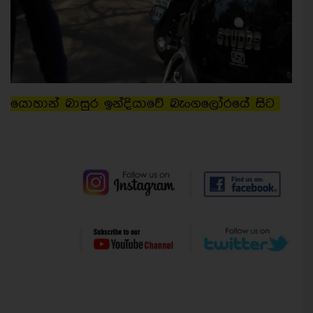
යොහාන් බාසුර ඉන්දියාවේ බැංගලෝරයේ සිට