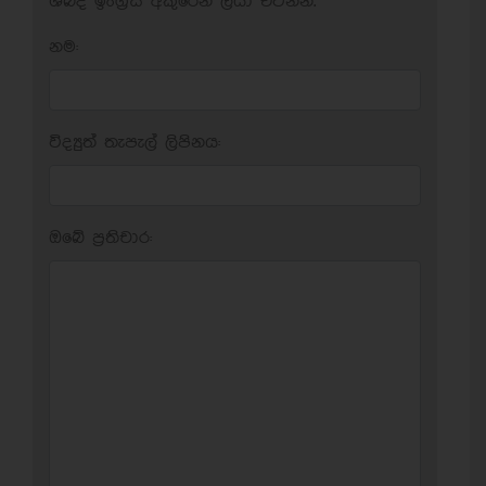
ශබ්ද ඉංග්‍රීසි අකුරෙන් ලියා එවන්න.
නම:
විද්‍යුත් තැපැල් ලිපිනය:
ඔබේ ප‍්‍රතිචාර: