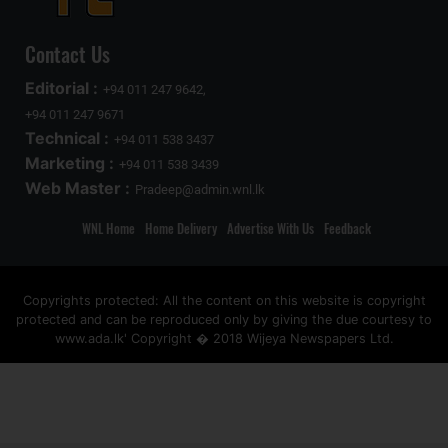
Contact Us
Editorial :
+94 011 247 9642,
+94 011 247 9671
Technical :
+94 011 538 3437
Marketing :
+94 011 538 3439
Web Master :
Pradeep@admin.wnl.lk
WNL Home
Home Delivery
Advertise With Us
Feedback
Copyrights protected: All the content on this website is copyright
protected and can be reproduced only by giving the due courtesy to
www.ada.lk' Copyright � 2018 Wijeya Newspapers Ltd.
ad space