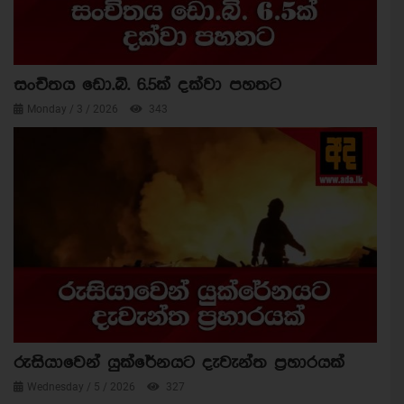
සංචිතය ඩො.බි. 6.5ක් දක්වා පහතට
Monday / 3 / 2026
343
රුසියාවෙන් යුක්රේනයට දැවැන්ත ප්‍රහාරයක්
Wednesday / 5 / 2026
327