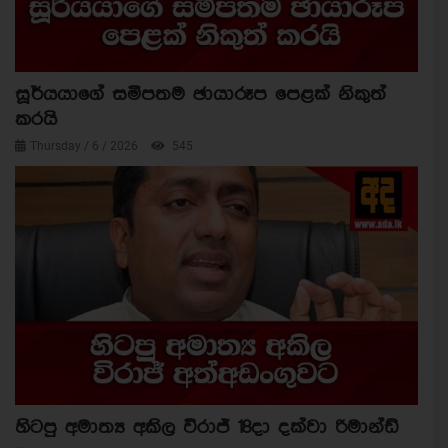
සූර්යයාගේ සමීපතම ඡායාරූප පෙළක් නිකුත්
කරයි
Thursday / 6 / 2026
545
හිටපු අමාත්‍ය අකිල විරාජ් 18දා දක්වා රිමාන්ඩ්