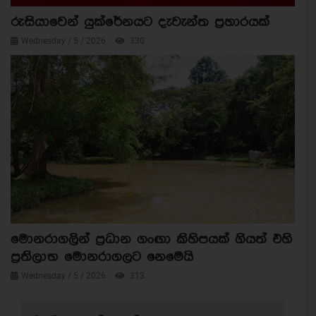
රුසියාවෙන් යුක්රේනයට දැවැන්ත ප්‍රහාරයක්
Wednesday / 5 / 2026
330
මොනරාගලින් ප්‍රධාන ගංඟා කිහිපයක් ගියත් එහි
ප්‍රතිලාභ මොනරාගලට නෙමෙයි
Wednesday / 5 / 2026
313