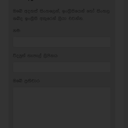
ඔබේ අදහස් සිංහලෙන්, ඉංග්‍රීසියෙන් හෝ සිංහල
ශබ්ද ඉංග්‍රීසි අකුරෙන් ලියා එවන්න.
නම:
විද්‍යුත් තැපැල් ලිපිනය:
ඔබේ ප‍්‍රතිචාර: