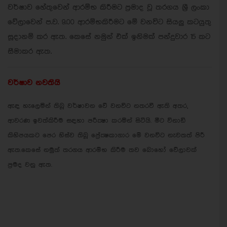
වර්ෂාව හේතුවෙන් ආරම්භ කිරීමට ප්‍රමාද වූ තරගය ශ්‍රී ලංකා
වේලාවෙන් ප.ව. 9.00 ආරම්භකිරීමට මේ වනවිට සියලු කටයුතු
සූදානම් කර ඇත. කෙසේ නමුන් එක් ඉනිමක් පන්දුවාර 15 කට
සීමාකර ඇත.
වර්ෂාව නවතියි
ඇඳ හැලෙමින් තිබූ වර්ෂාවන වේ වනවිට නතරවී ඇති අතර,
ආවරණ ඉවත්කිරීම සඳහා පරීක්‍ෂා කරමින් සිටියි. මීට විනාඩි
කිහිපයකට පෙර හිස්ව තිබූ ප්‍රේක්‍ෂකාගාර මේ වනවිට නැවතත් පිරී
ඇත.කෙසේ නමුත් තරගය ආරම්භ කිරීම තව බොහෝ වේලාවක්
ප්‍රමද වනු ඇත.