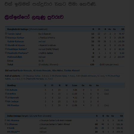
එක් ඉනිමක් පන්දුවාර 15කට සීමා කෙරිණි.
ක්‍රික්ඉන්ෆෝ ලකුණු පුවරුව