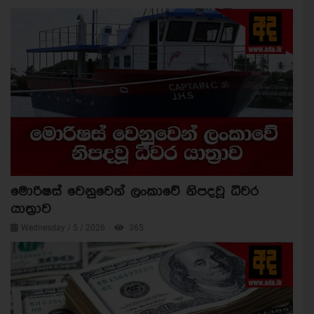
මොරිෂස් වෙනුවෙන් ලංකාවේ නිපදවූ ධීවර
යාත්‍රාව
Wednesday / 5 / 2026
365