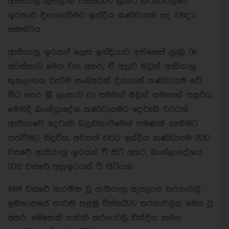
ආසියානු කුසලාන විස්සයි20 ක්‍රිකට් තරගාවලියේ
ශූරතාව දිනාගැනීමට ඉන්දීය කණ්ඩායම අද (06දා)
සමත්විය.
ආසියානු ශූරයන් ලෙස ඉන්දියාව අභිසෙස් ලැබූ 06
අවස්තාව මෙය වන අතර, ඒ අනුව ඔවුන් ආසියානු
කුසලානය වැඩිම සංඛ්‍යවක් දිනාගත් කණ්ඩායම වේ.
මීට පෙර ශ්‍රී ලංකාව (5) සමගින් ඔවුන් සමතැන් පසුවිය.
මෙහිදී බංග්ලාදේශ කණ්ඩායමට දෙවැනි වරටත්
ආසියාවේ දෙවැනි බලවතාවීමෙන් පමණක් සෑහීමට
පත්වීමට සිදුවිය. අවසන් වරට ඉන්දීය කණ්ඩායම 2010
වසරේ ආසියානු ශූරයන් වී සිටි අතර, බංග්ලාදේශය
2012 වසරේ අනුශූරයන් වී සිටියහ.
1984 වසරේ ආරම්භ වූ ආසියානු කුසලාන තරගාවලි
ඉතිහාසයේ පැවති පළමු විස්සයි20 තරගාවලිය මෙය වූ
අතර, මෙතෙක් පැවති තරගාවලි එක්දින තරග