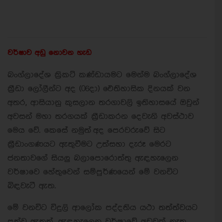
වර්ෂාව අඩු නොවන හැඩ
බංග්ලාදේශ ක්‍රිකට් කණ්ඩායමට මෙන්ම බංග්ලාදේශ
ක්‍රීඩා ලෝලීන්ට අද (06දා) ඓතිහාසික දිනයක් වන
අතර, ආසියානු කුසලාන තරගාවලි ඉතිහාසයේ ඔවුන්
අවසන් මහා තරගයක් ක්‍රීඩාකරන දෙවැනි අවස්ථාව
මෙය වේ. කෙසේ නමුත් අද පෙරවරුවේ සිට
ක්‍රීඩාංගණයට ඇතුවීමට උත්සහා දැරූ මෙරට
ජනතාවගේ සියලු බලාපොරොත්තු ඇඳහැලෙන
වර්ෂාවෙ හේතුවෙන් සම්පුර්ණයෙන් මේ වනවිට
බිඳවැටී ඇත.
මේ වනවිට විදුලි ආලෝක පද්දතිය යථා තත්ත්වයට
පත්ව ඇතත්, ඇඳහැලෙන වර්ෂාවේ අඩුවක් නැත.