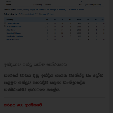
ඉන්දියාව පන්දු යැවීම තෝරගනියි
කාසියේ වාසිය දිනූ ඉන්දීය නායක මහේන්ද්‍ර සිං දෝනි
පළමුව පන්දුට පහරදීම සඳහා බංග්ලාදේශ
කණ්ඩායමට ආරාධාන කළේය.
තරගය 9.00 ආරම්භවේ