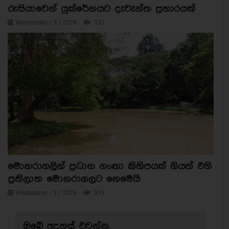
රුසියාවෙන් යුක්රේනයට දැවැන්ත ප්‍රහාරයක්
Wednesday / 5 / 2026
332
මොනරාගලින් ප්‍රධාන ගංඟා කිහිපයක් ගියත් එහි
ප්‍රතිලාභ මොනරාගලට නෙමෙයි
Wednesday / 5 / 2026
319
ඔබේ අදහස් එවන්න.