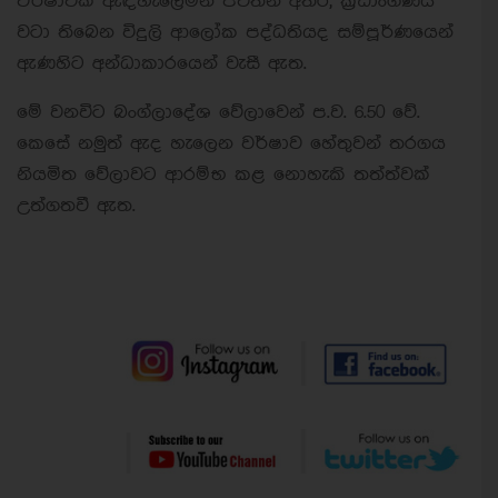
වර්ෂාවක් ඇඳහැලෙමින් පවතින අතර, ක්‍රීඩාංගණය
වටා තිබෙන විදුලි ආලෝක පද්ධතියද සම්පූර්ණයෙන්
ඇණහිට අන්ධාකාරයෙන් වැසී ඇත.
මේ වනවිට බංග්ලාදේශ වේලාවෙන් ප.ව. 6.50 වේ.
කෙසේ නමුත් ඇද හැලෙන වර්ෂාව හේතුවන් තරගය
නියමිත වේලාවට ආරම්භ කළ නොහැකි තත්ත්වක්
උත්ගතවී ඇත.