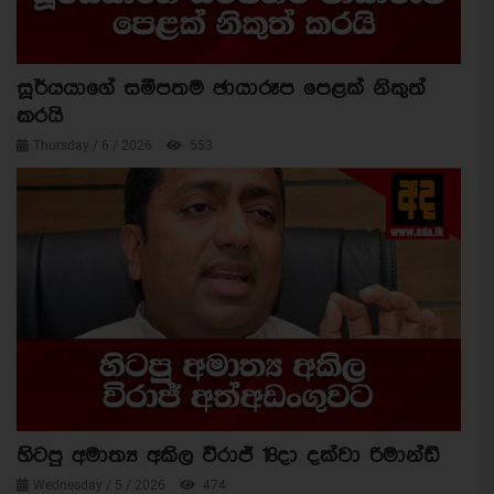
සූර්යයාගේ සමීපතම ඡායාරූප පෙළක් නිකුත්
කරයි
Thursday / 6 / 2026
553
හිටපු අමාත්‍ය අකිල විරාජ් 18දා දක්වා රිමාන්ඩ්
Wednesday / 5 / 2026
474