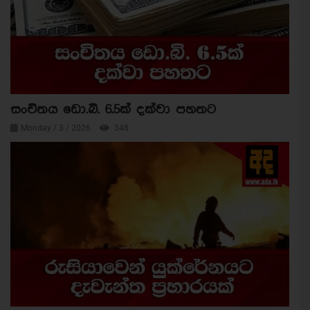
සංචිතය ඩො.බි. 6.5ක් දක්වා පහතට
Monday / 3 / 2026
348