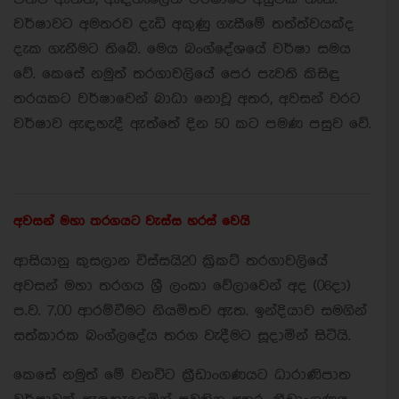
වර්ෂාවට අමතරව දැඩි අකුණු ගැසීමේ තත්ත්වයක්ද
දැක ගැනීමට තිබේ. මෙය බංග්දේශයේ වර්ෂා සමය
වේ. කෙසේ නමුත් තරගාවලියේ පෙර පැවති කිසිඳු
තරයකට වර්ෂාවෙන් බාධා නොවූ අතර, අවසන් වරට
වර්ෂාව ඇඳහැදී ඇත්තේ දින 50 කට පමණ පසුව වේ.
අවසන් මහා තරගයට වැස්ස හරස් වෙයි
ආසියානු කුසලාන විස්සයි20 ක්‍රිකට් තරගාවලියේ
අවසන් මහා තරගය ශ්‍රී ලංකා වේලාවෙන් අද (06දා)
ප.ව. 7.00 ආරම්වීමට නියමිතව ඇත. ඉන්දියාව සමගින්
සත්කාරක බංග්ලදේය තරග වැදීමට සූදාමින් සිටියි.
කෙසේ නමුත් මේ වනවිට ක්‍රීඩාංගණයට ධාරාණිපාත