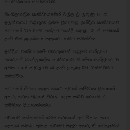
කාණ්ඩයෙන් පැවැත්විණි.
බංග්ලාදේශ කණ්ඩායමෙන් එල්ල වූ ලකුණු 121 ක
ඉලක්කයට පිළිතුරු ඉනිම ක්‍රීඩාකළ ඉන්දීය කණ්ඩායම
තරගයේ 13.5 වැනි පන්දුවාරයේදී කඩුලු 02 ක් පමණක්
දැවී එම ඉලක්කය පසුකර යාමට සමත්විය.
ඉන්දීය කණ්ඩායමේ ඇරයුමෙන් පළමුව පන්දුවට
පහරදුන් බංග්ලාදේශ කණ්ඩායම නියමිත පන්දුවාර 15
අවසානයේ කඩුලු 05 ක් දැවී ලකුණු 120 රැස්කිරීමට
සමත්විය.
තරගයේ වීරයා ලෙස ශිකර් දවාන් සම්මාන දිනාගත්
අතර, තරගාවලියේ වීරයා ලෙස සබීර් රෙහමාන්
සම්මාන දිනාගත්තේය.
වර්ෂාව හේතුවෙන් මෙම තරගයේ ආරම්භය පැය
දෙකක් පමණ ප්‍රමාද කිරීමට සිදුවූ අතර, ඒ හේතුවෙන්