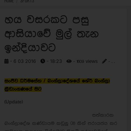
HOME
SPORTS
හය වසරකට පසු
ආසියාවේ මුල් තැන
ඉන්දියාවට
- 6 03 2016
- 18:23
- 1609 views
- . .
සංජීව ධර්මසේන / බංග්ලාදේශයේ ශේර් බංග්ලා
ක්‍රීඩාංගණයේ සිට
(Update)
සත්කාරක
බංග්ලාදේශ කණ්ඩායම කඩුලු 08 කින් පරායජය කර