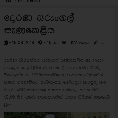
HOME
UNCATEGORIZED
දෙරණ සරුංගල්
සැණකෙළිය
- 19 08 2018
- 16:55
- 1725 views
- ..
දෙරණ ජාත්‍යන්තර සරුංගල් සැණකෙළිය අද (19දා)
කොළඹ ගාලු මුවදොර පිටියේදී පැවැත්විණි. එහිදී
විශාලතම හා නිර්මාණාත්මක සරුංගලය වෙනුවෙන්
ත්‍යාග පිරිනැමීමට සංවිධායක මණ්ඩලය කටයුතු කර
තිබේ. මෙම සැණකෙළිය සඳහා විශාල ජනතාවක්
රැස්ව සිටි අතර, තරගකරුවන් විශාල පිරිසක් සහභාගී
වූහ.