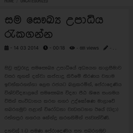
HOME
UNCATEGORIZED
සම සෞඛ්‍ය උපාධිය
රැකගන්න
- 14 03 2014
- 00:18
- 681 views
- . .
සිවු අවුරුදු සමසෞඛ්‍ය උපාධියේ අධ්‍යයන කාලසීමාව
වසර තුනක් දක්වා කප්පාදු කිරීමේ තීරණය වහාම
ඉවත්කරගන්නා ලෙස රජයට බලකරමින්, පේරාදෙණිය
විශ්වවිද්‍යාලයේ සමසෞඛ්‍ය විද්‍යා පීඨ ශිෂ්‍ය සංගමය
විසින් සංවිධානය කරන නගර උද්ඝෝෂණ මාලාවේ
සබරගමුව පළාත් විරෝධතා වැඩසටහන ඊයේ (13දා)
රත්නපුර නගරය කේන්ද්‍ර කරගනිමින් පැවැත්විණි.
දහවල් 1 ට පමණ පේරාදෙණිය සහ සබරගමුව