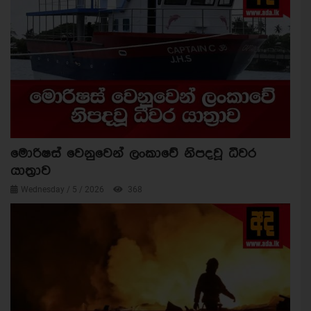
මොරිෂස් වෙනුවෙන් ලංකාවේ නිපදවූ ධීවර
යාත්‍රාව
Wednesday / 5 / 2026
368