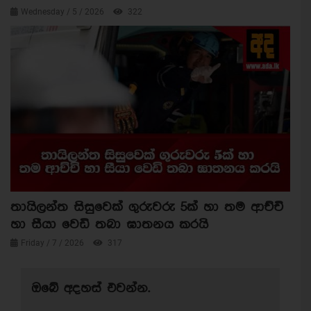
Wednesday / 5 / 2026
322
තායිලන්ත සිසුවෙක් ගුරුවරු 5ක් හා තම ආච්චි
හා සීයා වෙඩි තබා ඝාතනය කරයි
Friday / 7 / 2026
317
ඔබේ අදහස් එවන්න.