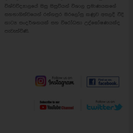
විශ්වවිද්‍යාලයේ සිසු සිසුවියන් විශාල ප්‍රමාණයකගේ
සහභාගිත්වයෙන් රත්නපුර ඔරලෝසු කණුව අසලදී වීදි
නාට්‍ය සංදර්ශනයක් සහ විරෝධතා උද්ඝෝෂණයක්ද
පැවැත්විණි.