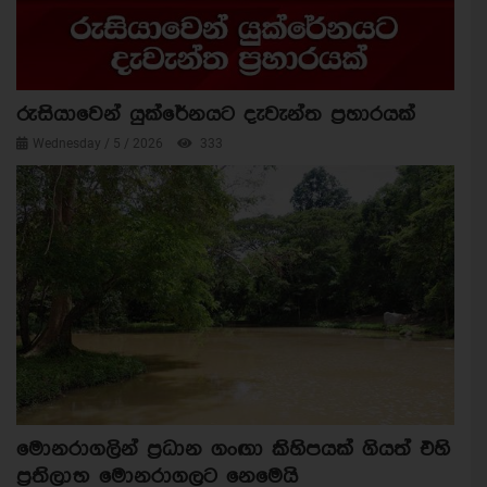
රුසියාවෙන් යුක්රේනයට දැවැන්ත ප්‍රහාරයක්
Wednesday / 5 / 2026
333
මොනරාගලින් ප්‍රධාන ගංඟා කිහිපයක් ගියත් එහි
ප්‍රතිලාභ මොනරාගලට නෙමෙයි