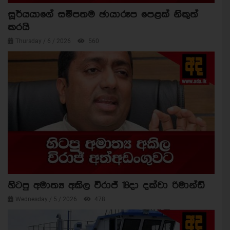
සූර්යයාගේ සමීපතම ඡායාරූප පෙළක් නිකුත්
කරයි
Thursday / 6 / 2026
560
හිටපු අමාත්‍ය අකිල විරාජ් 18දා දක්වා රිමාන්ඩ්
Wednesday / 5 / 2026
478