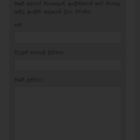
ඔබේ අදහස් සිංහලෙන්, ඉංග්‍රීසියෙන් හෝ සිංහල
ශබ්ද ඉංග්‍රීසි අකුරෙන් ලියා එවන්න.
නම:
විද්‍යුත් තැපැල් ලිපිනය:
ඔබේ ප‍්‍රතිචාර: