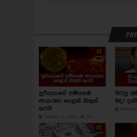
POP
සූර්යයාගේ සමීපතම
හිටපු අම
ඡායාරූප පෙළක් නිකුත්
18දා දක්
කරයි
Wednesday
Thursday / 6 / 2026
541