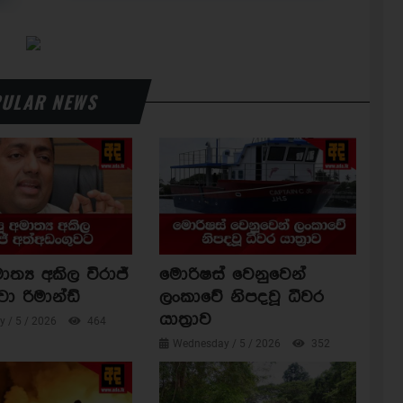
ULAR NEWS
ාත්‍ය අකිල විරාජ්
මොරිෂස් වෙනුවෙන්
වා රිමාන්ඩ්
ලංකාවේ නිපදවූ ධීවර
යාත්‍රාව
 / 5 / 2026
464
Wednesday / 5 / 2026
352