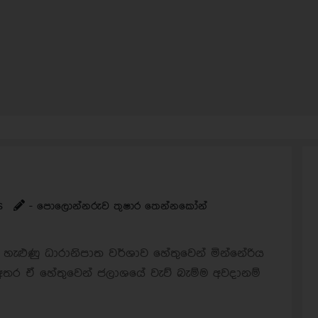
s
- පොලොන්නරුව තුෂාර තෙන්නකෝන්
හැළුණු ධාරානිපාත වර්ශාව හේතුවෙන් මින්නේරිය
ර ඒ හේතුවෙන් ජලාශයේ වැව් බැම්ම අවදානම්