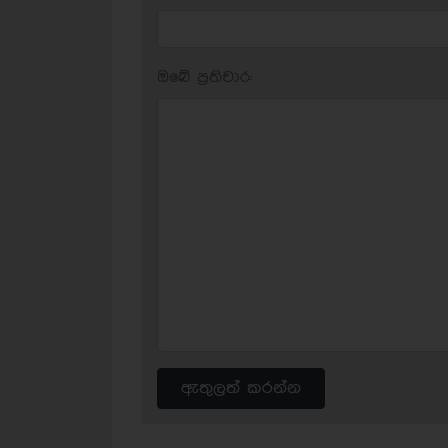
ඔබේ ප‍්‍රතිචාර:
ඇතුලත් කරන්න