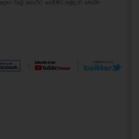
 සඳහා වැලි කොට්ට යෙදීමට හමුදාව මෙන්ම