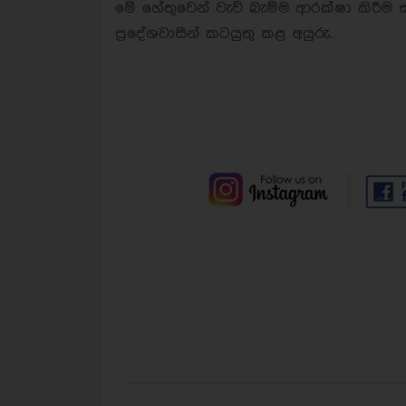
මේ හේතුවෙන් වැව් බැම්ම ආරක්ෂා කිරීම
ප්‍රදේශවාසීන් කටයුතු කළ අයුරු.