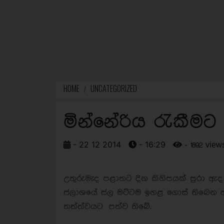
HOME
UNCATEGORIZED
මින්නේරිය රැකීමට
- 22 12 2014
- 16:29
- 1892 view
උතුරුමැද පළාතට දින කිහිපයක් පුරා ඇද 
ජලාශයේ ජල මට්ටම ඉහළ ගොස් තිබෙන අත
තත්ත්වයට පත්ව තිබේ.