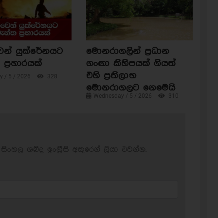
ෙන් යුක්රේනයට
මොනරාගලින් ප්‍රධාන
ප්‍රහාරයක්
ගංඟා කිහිපයක් ගියත්
එහි ප්‍රතිලාභ
 / 5 / 2026
328
මොනරාගලට නෙමෙයි
Wednesday / 5 / 2026
310
සිංහල ශබ්ද ඉංග්‍රීසි අකුරෙන් ලියා එවන්න.