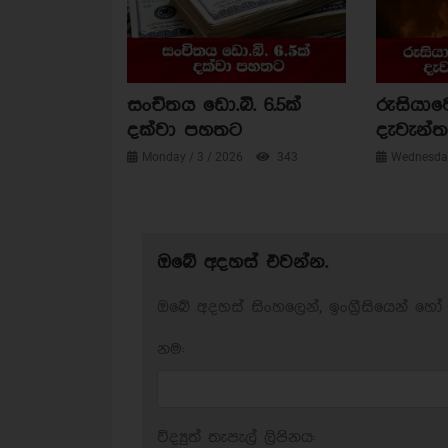
සංචිතය ඩො.බි. 6.5ක්
රුසියාව
දක්වා පහතට
දැවැන්ත 
Monday / 3 / 2026
343
Wednesday
ඔබේ අදහස් එවන්න.
ඔබේ අදහස් සිංහලෙන්, ඉංග්‍රීසියෙන් හෝ 
නම:
විද්‍යුත් තැපැල් ලිපිනය: