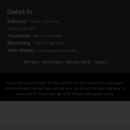
Contact Us
Editorial :
+94 011 247 9642,
+94 011 247 9671
Technical :
+94 011 538 3437
Marketing :
+94 011 538 3439
Web Master :
Pradeep@admin.wnl.lk
WNL Home
Home Delivery
Advertise With Us
Feedback
Copyrights protected: All the content on this website is copyright
protected and can be reproduced only by giving the due courtesy to
www.ada.lk' Copyright � 2018 Wijeya Newspapers Ltd.
ad space