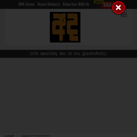
WNL Home
Home Delivery
Advertise With Us
2026 අගෝස්තු මස 06 වන බ්‍රහස්පතින්දා