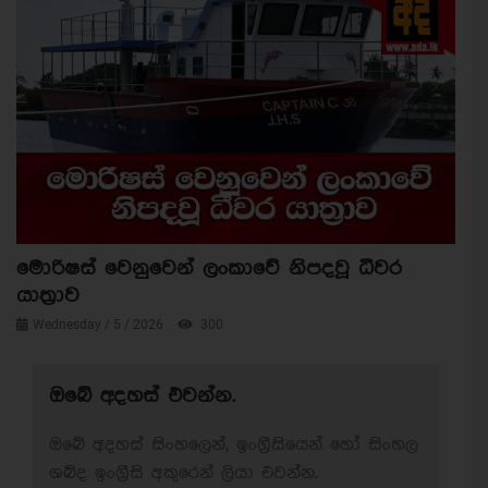
මොරිෂස් වෙනුවෙන් ලංකාවේ නිපදවූ ධීවර
යාත්‍රාව
Wednesday / 5 / 2026
300
ඔබේ අදහස් එවන්න.
ඔබේ අදහස් සිංහලෙන්, ඉංග්‍රීසියෙන් හෝ සිංහල
ශබ්ද ඉංග්‍රීසි අකුරෙන් ලියා එවන්න.