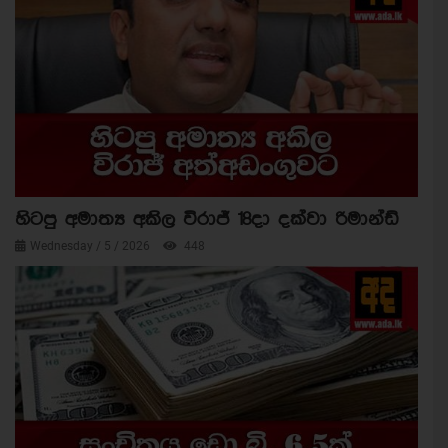
හිටපු අමාත්‍ය අකිල විරාජ් 18දා දක්වා රිමාන්ඩ්
Wednesday / 5 / 2026
448