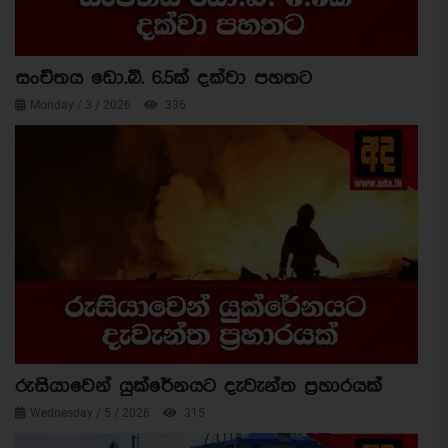
සංචිතය ඩො.බි. 6.5ක් දක්වා පහතට
Monday / 3 / 2026
336
රුසියාවෙන් යුක්රේනයට දැවැන්ත ප්‍රහාරයක්
Wednesday / 5 / 2026
315