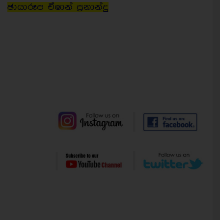
ඡායාරූප ඒෂාන් ප්‍රනාන්දු