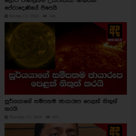
ලොව විශාලතම උඩවැඩියා ශාඛයක්
පේරාදෙණියේ පිපෙයි
Sunday / 2 / 2026
546
සූර්යයාගේ සමීපතම ඡායාරූප පෙළක් නිකුත්
කරයි
Thursday / 6 / 2026
453