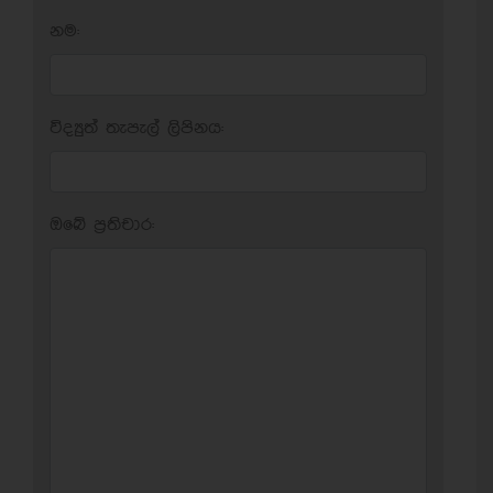
නම:
විද්‍යුත් තැපැල් ලිපිනය:
ඔබේ ප‍්‍රතිචාර: