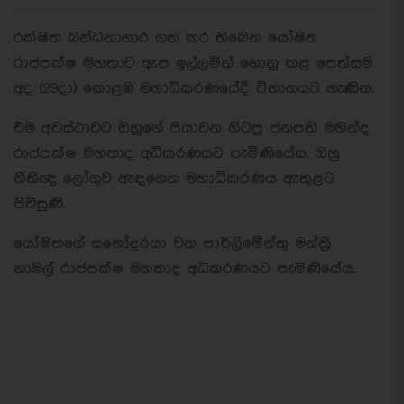
රක්ෂිත බන්ධනාගාර ගත කර තිබෙන යෝෂිත
රාජපක්ෂ මහතාට ඇප ඉල්ලමින් ගොනු කළ පෙත්සම
අද (29දා) කොළඹ මහාධිකරණයේදී විභාගයට ගැණින.
එම අවස්ථාවට ඔහුගේ පියාවන හිටපු ජනපති මහින්ද
රාජපක්ෂ මහතාද අධිකරණයට පැමිණියේය. ඔහු
නීතිඥ ලෝගුව ඇඳගෙන මහාධිකරණය ඇතුළට
පිවිසුණි.
යෝෂිතගේ සහෝදරයා වන පාර්ලිමේන්තු මන්ත්‍රී
නාමල් රාජපක්ෂ මහතාද අධිකරණයට පැමිණියේය.