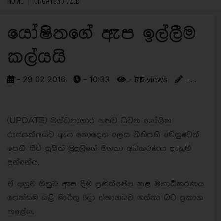
HOME
UNCATEGORIZED
යෝෂිතගේ ඇප ඉල්ලීම
කල්යයි
- 29 02 2016
- 10:33
- 1715 views
- . .
(UPDATE) බන්ධනාගාර ගතව සිටින යෝෂිත
රාජපක්ෂයට ඇප නොදෙන ලෙස නීතිපති වෙනුවෙන්
පෙනී සිටි සුජිත් මුදලිගේ මහතා අධිකරණය දැනුම්
දුන්නේය.
ඒ අනුව ඔහුට ඇප දීම ප්‍රතික්ෂේප කළ මහාධිකරණය
පෙත්සම යළි මාර්තු 8දා විභාගයට ගන්නා බව ප්‍රකාශ
කළේය.