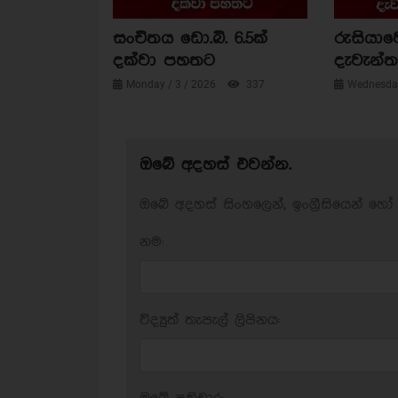
සංචිතය ඩො.බි. 6.5ක්
රුසියාව
දක්වා පහතට
දැවැන්ත 
Monday / 3 / 2026
337
Wednesday
ඔබේ අදහස් එවන්න.
ඔබේ අදහස් සිංහලෙන්, ඉංග්‍රීසියෙන් හෝ 
නම:
විද්‍යුත් තැපැල් ලිපිනය: