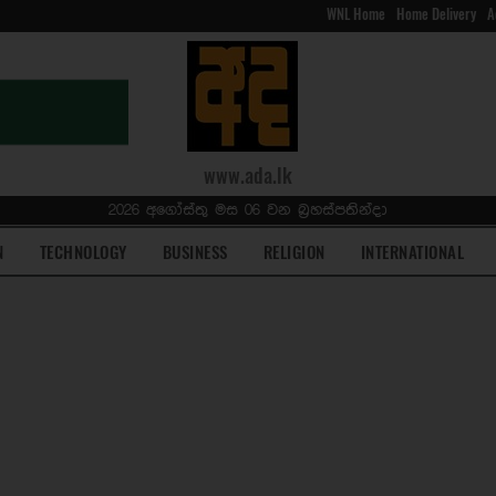
WNL Home
Home Delivery
A
www.ada.lk
2026 අගෝස්තු මස 06 වන බ්‍රහස්පතින්දා
N
TECHNOLOGY
BUSINESS
RELIGION
INTERNATIONAL