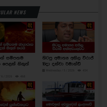
ULAR NEWS
ාගේ සමීපතම
හිටපු අමාත්‍ය අකිල විරාජ්
 පෙළක් නිකුත්
18දා දක්වා රිමාන්ඩ්
Wednesday / 5 / 2026
454
/ 6 / 2026
468