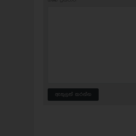
ඔබේ ප‍්‍රතිචාර:
ඇතුලත් කරන්න