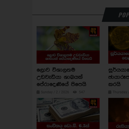
POP
ලොව විශාලතම
සූර්යය
උඩවැඩියා ශාඛයක්
ඡායාරූප
පේරාදෙණියේ පිපෙයි
කරයි
Sunday / 2 / 2026
547
Thursday 