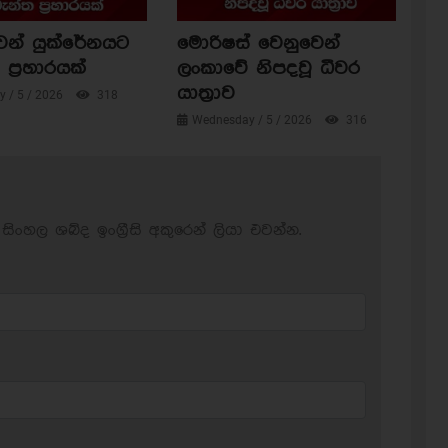
ෙන් යුක්රේනයට
මොරිෂස් වෙනුවෙන්
ප්‍රහාරයක්
ලංකාවේ නිපදවූ ධීවර
යාත්‍රාව
 / 5 / 2026
318
Wednesday / 5 / 2026
316
සිංහල ශබ්ද ඉංග්‍රීසි අකුරෙන් ලියා එවන්න.