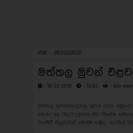
HOME
UNCATEGORIZED
මත්තල මුවන් එළව
- 16 03 2016
- 10:55
- 1933 view
මත්තල ගුවන්තොටුපල ගුවන් පථය අශ්‍රිතව
සඳහා අද (
16දා)
උදෑසන සිට විශේෂ මෙහෙය
වනජීවී නිලධාරින් මෙන්ම හමුදා භටයින්
30