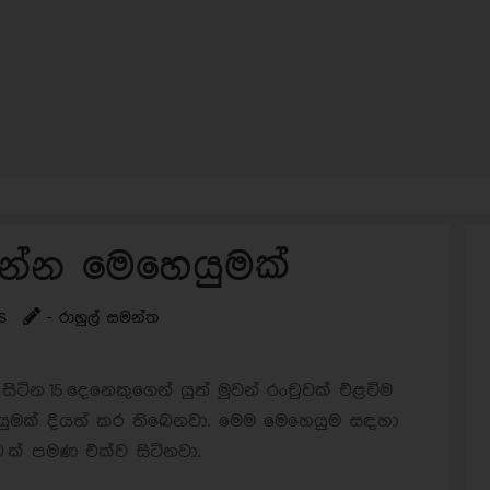
න්න මෙහෙයුමක්
s
- රාහුල් සමන්ත
 සිටින
15
දෙනෙකුගෙන් යුත් මුවන් රංචුවක් එළවිම
ුමක් දියත් කර තිබෙනවා. මෙම මෙහෙයුම සඳහා
0
ක් පමණ එක්ව සිටිනවා.