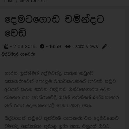
HOME
UNCATEGORIZED
දෙමටගොඩ චමින්දට
වෙඩි
- 2 03 2016
- 16:59
- 3090 views
-
බුද්ධිමාල් රුබේරු
භාරත ලක්ෂ්මන් ප්‍රේමචන්ද්‍ර ඝාතන නඩුවේ
සැකකරුවෙන් කොළඹ මහාධිකරණයේ පැවැති නඩුව
අවසන් කරන නැවත වැළිකඩ බන්ධනාගාරය වෙත
රැගෙන යන අවස්ථාවේදී ඔවුන් ගමන්ගත් බන්ධනාගාර
බස් රියට දෙමටගොඩදී වෙඩා තිබා ඇත.
සිද්ධියෙන් නඩුවේ තුන්වැනි සැකකරු වන දෙමටගොඩ
චමින්ද නැමැත්තා තුවාල ලබා ඇත. ඔහුගේ බඩට