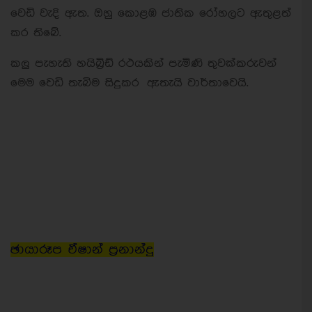
වෙඩි වැදි ඇත. ඔහු කොළඹ ජාතික රෝහලට ඇතුළත්
කර තිබේ.
කලු පැහැති හයිබ්‍රිඩ් රථයකින් පැමිණි තුවක්කරුවන්
මෙම වෙඩි තැබිම සිදුකර ඇතැයි වාර්තාවෙයි.
ඡායාරූප ඒෂාන් ප්‍රනාන්දු