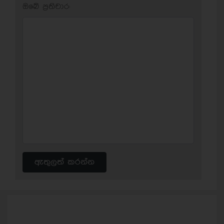
ඔබේ ප‍්‍රතිචාර:
ඇතුලත් කරන්න