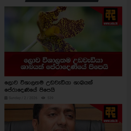
ලොව විශාලතම උඩවැඩියා ශාඛයක්
පේරාදෙණියේ පිපෙයි
Sunday / 2 / 2026
539