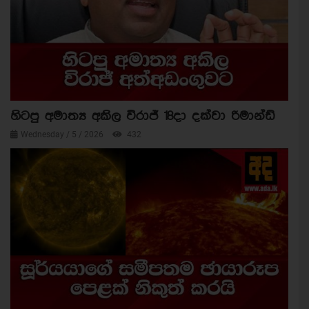
හිටපු අමාත්‍ය අකිල විරාජ් 18දා දක්වා රිමාන්ඩ්
Wednesday / 5 / 2026
432