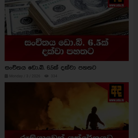
සංචිතය ඩො.බි. 6.5ක් දක්වා පහතට
Monday / 3 / 2026
334