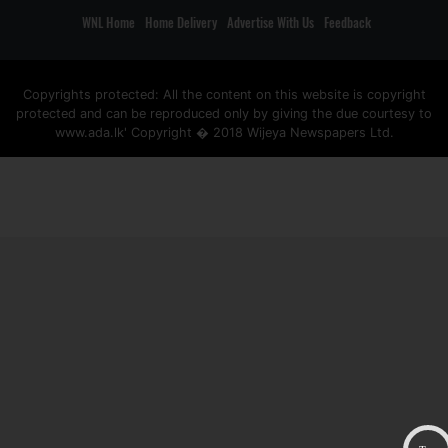
WNL Home
Home Delivery
Advertise With Us
Feedback
Copyrights protected: All the content on this website is copyright
protected and can be reproduced only by giving the due courtesy to
www.ada.lk' Copyright � 2018 Wijeya Newspapers Ltd.
ad space