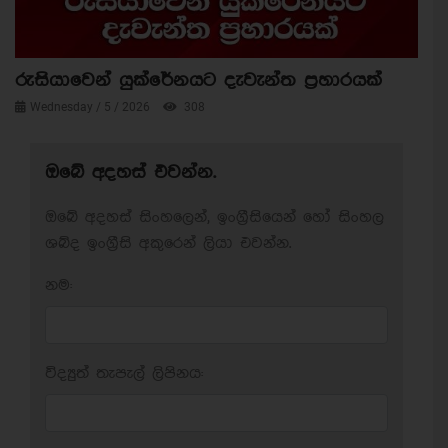
රුසියාවෙන් යුක්රේනයට දැවැන්ත ප්‍රහාරයක්
Wednesday / 5 / 2026
308
ඔබේ අදහස් එවන්න.
ඔබේ අදහස් සිංහලෙන්, ඉංග්‍රීසියෙන් හෝ සිංහල
ශබ්ද ඉංග්‍රීසි අකුරෙන් ලියා එවන්න.
නම:
විද්‍යුත් තැපැල් ලිපිනය: