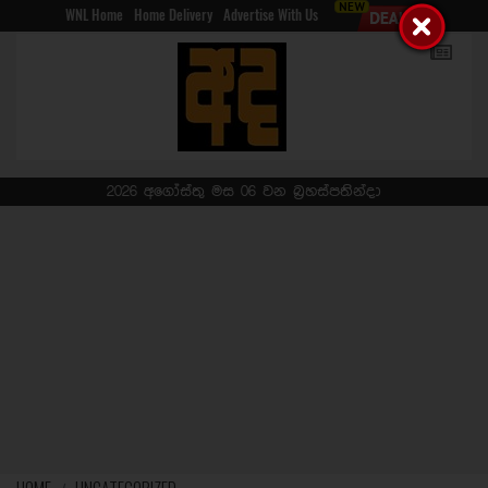
WNL Home
Home Delivery
Advertise With Us
2026 අගෝස්තු මස 06 වන බ්‍රහස්පතින්දා