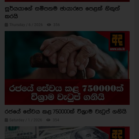
සූර්යයාගේ සමීපතම ඡායාරූප පෙළක් නිකුත්
කරයි
Thursday / 6 / 2026
356
රජයේ සේවය කළ 750000ක් විශ්‍රාම වැටුප් ගනියි
Saturday / 1 / 2026
354