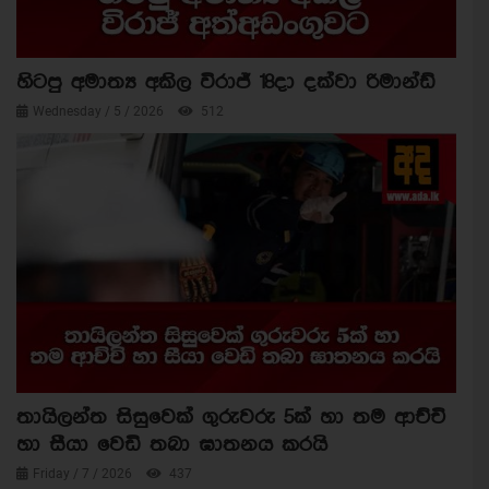
හිටපු අමාත්‍ය අකිල විරාජ් 18දා දක්වා රිමාන්ඩ්
Wednesday / 5 / 2026
512
තායිලන්ත සිසුවෙක් ගුරුවරු 5ක් හා තම ආච්චි
හා සීයා වෙඩි තබා ඝාතනය කරයි
Friday / 7 / 2026
437