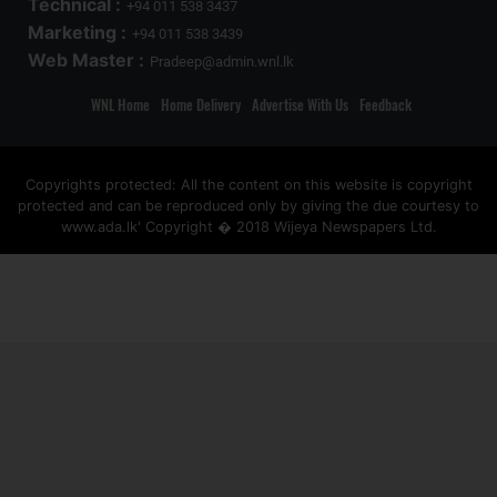
Technical :
+94 011 538 3437
Marketing :
+94 011 538 3439
Web Master :
Pradeep@admin.wnl.lk
WNL Home
Home Delivery
Advertise With Us
Feedback
Copyrights protected: All the content on this website is copyright
protected and can be reproduced only by giving the due courtesy to
www.ada.lk' Copyright � 2018 Wijeya Newspapers Ltd.
ad space