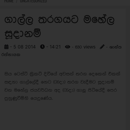
HOME
UNCATEGORIZED
ගාල්ල තරගයට මහේල
සූදානම්
- 5 08 2014
- 14:21
- 630 views
- ශාන්ත
රත්නායක
සිය ටෙස්ට් ක්‍රිකට් දිවියේ අවසන් තරග දෙකෙන් එකක්
සඳහා ගාල්ලේදී හෙට (06දා) තරග වැදීමට සූදානම්
වන මහේල ජයවර්ධන අද (05දා) ගාලු පිටියේදී පෙර
පුහුණුවීම්හි යෙදුණේය.