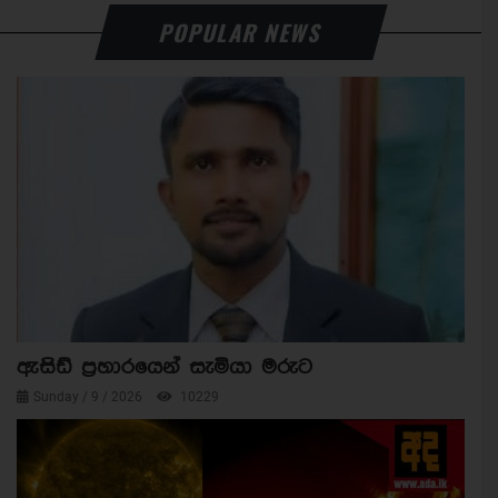
POPULAR NEWS
ඇසිඩ් ප්‍රහාරයෙන් සැමියා මරුට
Sunday / 9 / 2026
10229