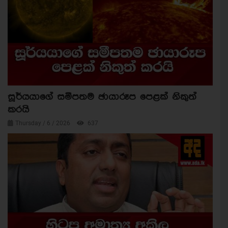
සූර්යයාගේ සමීපතම ඡායාරූප පෙළක් නිකුත්
කරයි
Thursday / 6 / 2026
637