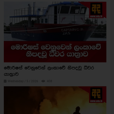
මොරිෂස් වෙනුවෙන් ලංකාවේ නිපදවූ ධීවර
යාත්‍රාව
Wednesday / 5 / 2026
408