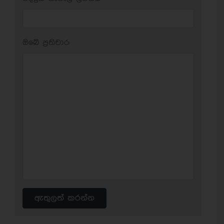
ඔබේ ප‍්‍රතිචාර:
ඇතුලත් කරන්න