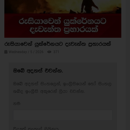
රුසියාවෙන් යුක්රේනයට දැවැන්ත ප්‍රහාරයක්
Wednesday / 5 / 2026
371
ඔබේ අදහස් එවන්න.
ඔබේ අදහස් සිංහලෙන්, ඉංග්‍රීසියෙන් හෝ සිංහල
ශබ්ද ඉංග්‍රීසි අකුරෙන් ලියා එවන්න.
නම:
විද්‍යුත් තැපැල් ලිපිනය: