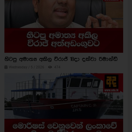
හිටපු අමාත්‍ය අකිල විරාජ් 18දා දක්වා රිමාන්ඩ්
Wednesday / 5 / 2026
474