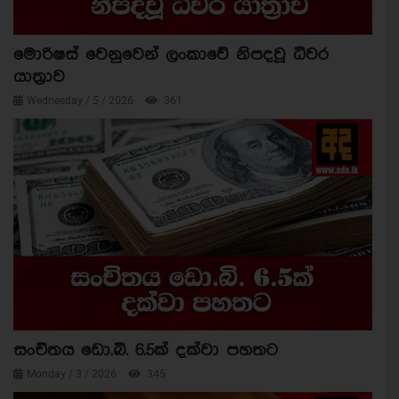
මොරිෂස් වෙනුවෙන් ලංකාවේ නිපදවූ ධීවර
යාත්‍රාව
Wednesday / 5 / 2026
361
සංචිතය ඩො.බි. 6.5ක් දක්වා පහතට
Monday / 3 / 2026
345