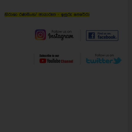
නිරාශා රණසිංහ/ ඡායාරූප - ඉසුරු පෙරේරා