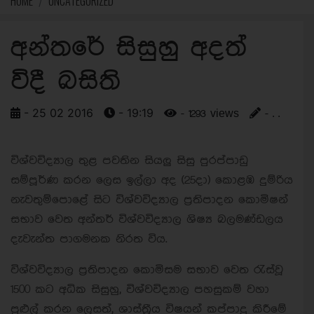
HOME
UNCATEGORIZED
අන්තරේ සිසුහු අදත්
විදී බසිති
- 25 02 2016
- 19:19
- 1293 views
- . .
විශ්වවිද්‍යාල තුළ පවතින සියලු සිසු පුරප්පාඩු
සම්පූර්ණ කරන ලෙස ඉල්ලා අද (25දා) කොළඹ දුම්රිය
නැවතුම්පොළේ සිට විශ්වවිද්‍යාල ප්‍රතිපාදන කොමිෂන්
සභාව වෙත අන්තර් විශ්වවිද්‍යාල ශිෂ්‍ය බලමණ්ඩලය
දැවැන්ත පාගමනක නිරත විය.
විශ්වවිද්‍යාල ප්‍රතිපාදන කොමිසම සභාව වෙත රැස්වූ
1500 කට අධික සිසුහු, විශ්වවිද්‍යාල පහසුකම් වහා
පුළුල් කරන ලෙසත්, ශාස්ත්‍රීය විෂයන් කප්පාදු කිරීමේ