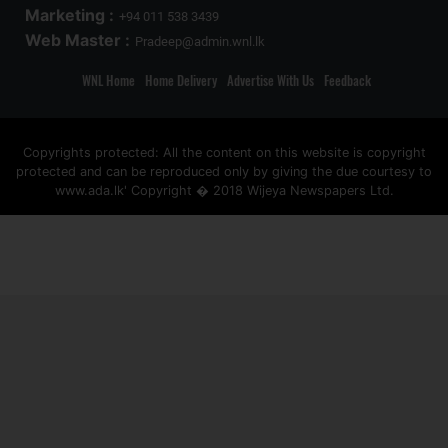
Marketing :
+94 011 538 3439
Web Master :
Pradeep@admin.wnl.lk
WNL Home
Home Delivery
Advertise With Us
Feedback
Copyrights protected: All the content on this website is copyright
protected and can be reproduced only by giving the due courtesy to
www.ada.lk' Copyright � 2018 Wijeya Newspapers Ltd.
ad space