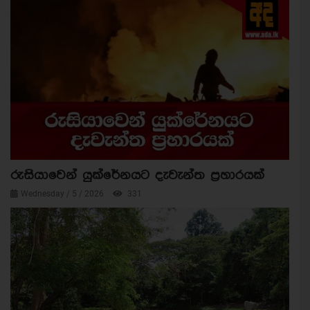
රුසියාවෙන් යුක්රේනයට දැවැන්ත ප්‍රහාරයක්
Wednesday / 5 / 2026
331