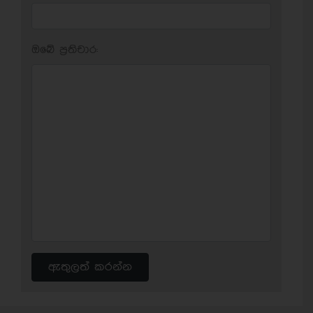
ඔබේ ප‍්‍රතිචාර:
ඇතුලත් කරන්න