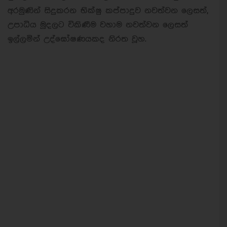
අරමුණින් සිදුකරන භික්ෂු කප්පාදුව නවත්වන ලෙසත්,
උපාධිය මුදලට විකිණීම වහාම නවත්වන ලෙසත්
ඉල්ලමින් උද්ඝෝෂණයකද නිරත වූහ.