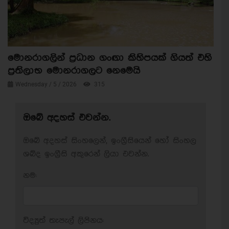
මොනරාගලින් ප්‍රධාන ගංඟා කිහිපයක් ගියත් එහි
ප්‍රතිලාභ මොනරාගලට නෙමෙයි
Wednesday / 5 / 2026
315
ඔබේ අදහස් එවන්න.
ඔබේ අදහස් සිංහලෙන්, ඉංග්‍රීසියෙන් හෝ සිංහල
ශබ්ද ඉංග්‍රීසි අකුරෙන් ලියා එවන්න.
නම:
විද්‍යුත් තැපැල් ලිපිනය: