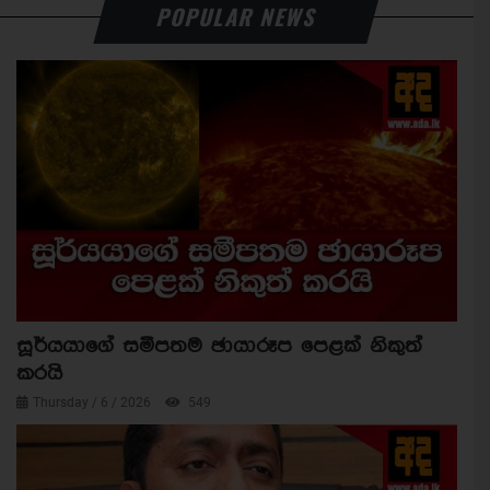
POPULAR NEWS
සූර්යයාගේ සමීපතම ඡායාරූප පෙළක් නිකුත්
කරයි
Thursday / 6 / 2026
549