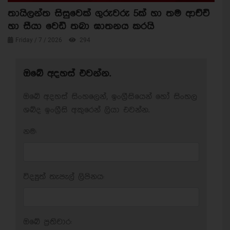
තායිලන්ත සිසුවෙක් ගුරුවරු 5ක් හා තම ආච්චි
හා සීයා වෙඩි තබා ඝාතනය කරයි
Friday / 7 / 2026
294
ඔබේ අදහස් එවන්න.
ඔබේ අදහස් සිංහලෙන්, ඉංග්‍රීසියෙන් හෝ සිංහල
ශබ්ද ඉංග්‍රීසි අකුරෙන් ලියා එවන්න.
නම:
විද්‍යුත් තැපැල් ලිපිනය:
ඔබේ ප‍්‍රතිචාර: