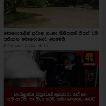
මොනරාගලින් ප්‍රධාන ගංඟා කිහිපයක් ගියත් එහි
ප්‍රතිලාභ මොනරාගලට නෙමෙයි
Wednesday / 5 / 2026
319