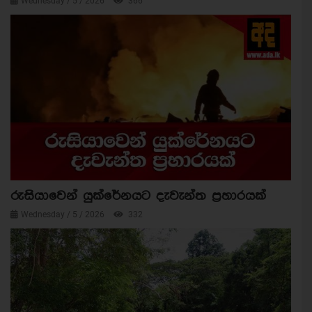
Wednesday / 5 / 2026
366
රුසියාවෙන් යුක්රේනයට දැවැන්ත ප්‍රහාරයක්
Wednesday / 5 / 2026
332