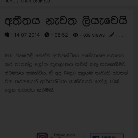
HOME
UNCATEGORIZED
අතීතය නැවත ලියැවෙයි
- 14 07 2014
- 08:52
- 839 views
- . .
1990 වසරේදී මෙන්ම ආර්ජන්ටිනා කණ්ඩායම පරාජය
කර පාපන්දු ලෝක කුසලානය තමන් සතු කරගැනීමට
ජර්මනිය සමත්විය. ඒ අද (14දා) අලුයම පැවැති අවසන්
මහ තරගයෙන් ආර්ජන්ටිනා කණ්ඩායම ගෝල 1-0ක්
ලෙස පරාජය කරමිනි.