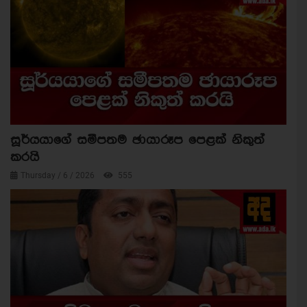
සූර්යයාගේ සමීපතම ඡායාරූප පෙළක් නිකුත්
කරයි
Thursday / 6 / 2026
555