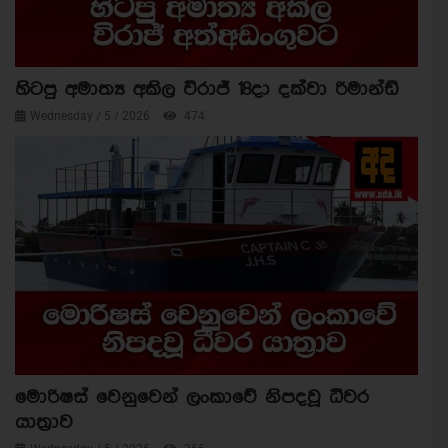
හිටපු අමාත්‍ය අකිල විරාජ් 18දා දක්වා රිමාන්ඩ්
Wednesday / 5 / 2026
474
මොරිෂස් වෙනුවෙන් ලංකාවේ නිපදවූ ධීවර
යාත්‍රාව