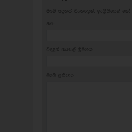
ඔබේ අදහස් සිංහලෙන්, ඉංග්‍රීසියෙන් හෝ 
නම:
විද්‍යුත් තැපැල් ලිපිනය:
ඔබේ ප‍්‍රතිචාර: