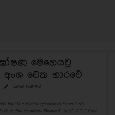
්ඝෝෂණ මෙහෙයවූ
 අංශ වෙත භාරවේ
s
- නරේන් විශ්වජිත්
ජයට එරෙහි දැවැන්ත උද්ඝෝෂණ ව්‍යාපාරයට
එරට ජාතික ආරක්ෂක ඒකකයට භාරවූ බව වාර්තා