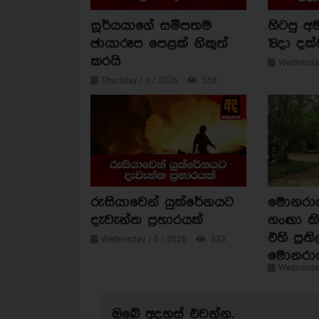
සූර්යයාගේ සමීපතම
හිටපු අම
ඡායාරූප පෙළක් නිකුත්
18දා දක්
කරයි
Wednesday
Thursday / 6 / 2026
558
රුසියාවෙන් යුක්රේනයට
මොනරාගල
දැවැන්ත ප්‍රහාරයක්
ගංඟා කි
එහි ප්‍රත
Wednesday / 5 / 2026
333
මොනරා
Wednesday
ඔබේ අදහස් එවන්න.