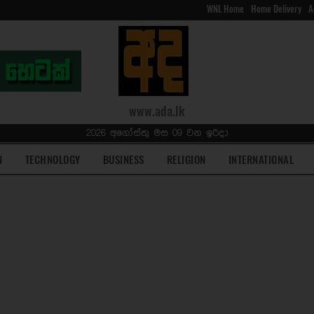
WNL Home
Home Delivery
A
www.ada.lk
2026 අගෝස්තු මස 09 වන ඉරිදා
N
TECHNOLOGY
BUSINESS
RELIGION
INTERNATIONAL