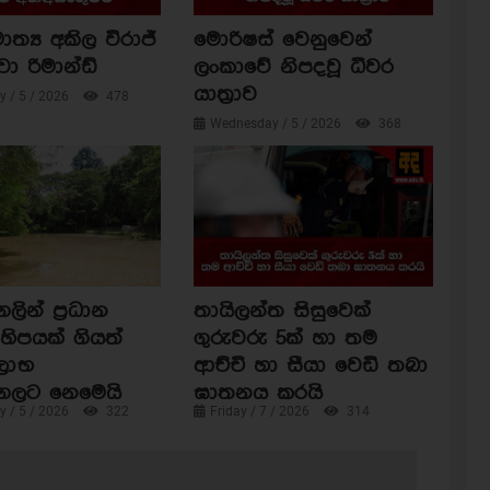
ාත්‍ය අකිල විරාජ්
මොරිෂස් වෙනුවෙන්
වා රිමාන්ඩ්
ලංකාවේ නිපදවූ ධීවර
යාත්‍රාව
 / 5 / 2026
478
Wednesday / 5 / 2026
368
ින් ප්‍රධාන
තායිලන්ත සිසුවෙක්
හිපයක් ගියත්
ගුරුවරු 5ක් හා තම
ිලාභ
ආච්චි හා සීයා වෙඩි තබා
ගලට නෙමෙයි
ඝාතනය කරයි
 / 5 / 2026
322
Friday / 7 / 2026
314