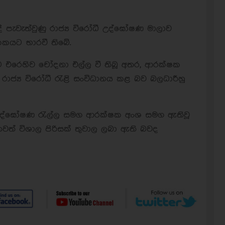
 පැවැත්වුණු රාජ්‍ය විරෝධී උද්ඝෝෂණ මාලාව
කයට භාරවී තිබේ.
්ට එරෙහිව චෝදනා එල්ල වී තිබූ අතර, ආරක්ෂක
 රාජ්‍ය විරෝධී රැළි සංවිධානය කළ බව බලධාරීහු
උද්ඝෝෂණ රැල්ල සමග ආරක්ෂක අංශ සමග ඇතිවූ
ව තවත් විශාල පිරිසක් තුවාල ලබා ඇති බවද