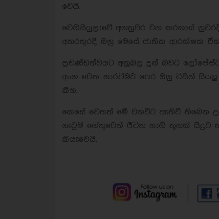
වෙයි.
වෙනිසියුලාවේ අගනුවර වන කරකාස් නුවරදී
අතරතුරදී ඔහු මෙසේ ජාතික ආරක්ෂක ඒක
ප්‍රචණ්ඩත්වයට අනුබල දුන් බවට ලෝපේස
අංශ වෙත භාරවීමට පෙර ඔහු විසින් සියලු
කීහ.
කෙසේ වෙතත් මේ වනවිට ඇතිවී තිබෙන 
ගැටුම් හේතුවෙන් ජීවිත හානි තුනක් සිදු
කියැවෙයි.