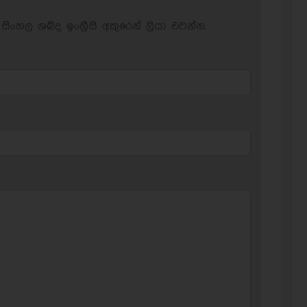
සිංහල ශබ්ද ඉංග්‍රීසි අකුරෙන් ලියා එවන්න.