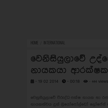
HOME
INTERNATIONAL
වෙනිසියුලාවේ උද
නායකයා ආරක්ෂක
- 19 02 2014
- 00:18
- 444 view
වෙනුසියුලාවේ විරුද්ධ පක්ෂ නායක හා ර
නායකත්වය දුන් ලියෝපෝල්ඩෝ ලෝපේස් 