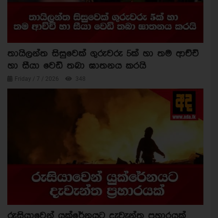
තායිලන්ත සිසුවෙක් ගුරුවරු 5ක් හා තම ආච්චි
හා සීයා වෙඩි තබා ඝාතනය කරයි
Friday / 7 / 2026
348
රුසියාවෙන් යුක්රේනයට දැවැන්ත ප්‍රහාරයක්