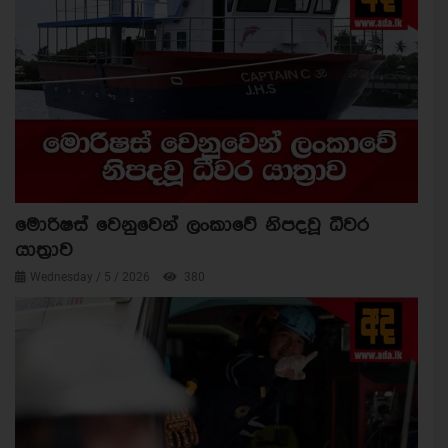
මොරිෂස් වෙනුවෙන් ලංකාවේ නිපදවූ ධීවර
යාත්‍රාව
Wednesday / 5 / 2026
380