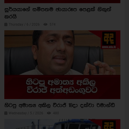
සූර්යයාගේ සමීපතම ඡායාරූප පෙළක් නිකුත්
කරයි
Thursday / 6 / 2026
574
හිටපු අමාත්‍ය අකිල විරාජ් 18දා දක්වා රිමාන්ඩ්
Wednesday / 5 / 2026
480