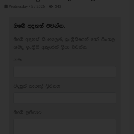
Wednesday / 5 / 2026
342
ඔබේ අදහස් එවන්න.
ඔබේ අදහස් සිංහලෙන්, ඉංග්‍රීසියෙන් හෝ සිංහල
ශබ්ද ඉංග්‍රීසි අකුරෙන් ලියා එවන්න.
නම:
විද්‍යුත් තැපැල් ලිපිනය:
ඔබේ ප‍්‍රතිචාර: