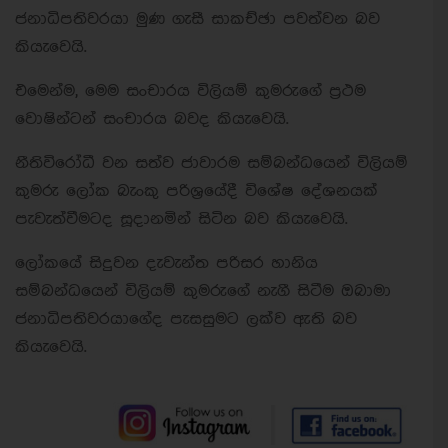
ජනාධිපතිවරයා මුණ ගැසී සාකච්ඡා පවත්වන බව
කියැවෙයි.
එමෙන්ම, මෙම සංචාරය විලියම් කුමරුගේ ප්‍රථම
වොෂින්ටන් සංචාරය බවද කියැවෙයි.
නීතිවිරෝධී වන සත්ව ජාවාරම සම්බන්ධයෙන් විලියම්
කුමරු ලෝක බැංකු පරිශ්‍රයේදී විශේෂ දේශනයක්
පැවැත්වීමටද සූදානමින් සිටින බව කියැවෙයි.
ලෝකයේ සිදුවන දැවැන්ත පරිසර හානිය
සම්බන්ධයෙන් විලියම් කුමරුගේ නැගී සිටීම ඔබාමා
ජනාධිපතිවරයාගේද පැසසුමට ලක්ව ඇති බව
කියැවෙයි.