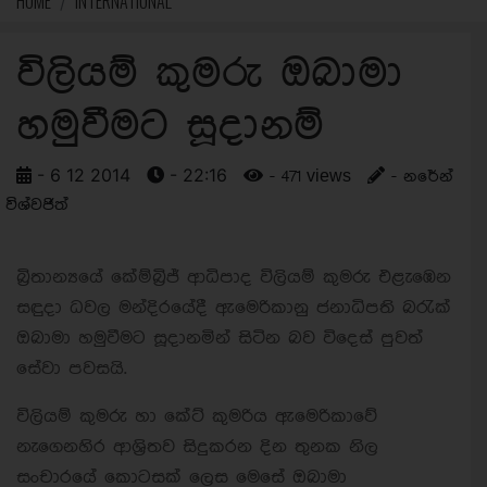
HOME
INTERNATIONAL
විලියම් කුමරු ඔබාමා
හමුවීමට සූදානම්
- 6 12 2014
- 22:16
- 471 views
- නරේන්
විශ්වජිත්
බ්‍රිතාන්‍යයේ කේම්බ්‍රිජ් ආධිපාද විලියම් කුමරු එළැඹෙන
සඳුදා ධවල මන්දිරයේදී ඇමෙරිකානු ජනාධිපති බරැක්
ඔබාමා හමුවීමට සූදානමින් සිටින බව විදෙස් පුවත්
සේවා පවසයි.
විලියම් කුමරු හා කේට් කුමරිය ඇමෙරිකාවේ
නැගෙනහිර ආශ්‍රිතව සිදුකරන දින තුනක නිල
සංචාරයේ කොටසක් ලෙස මෙසේ ඔබාමා