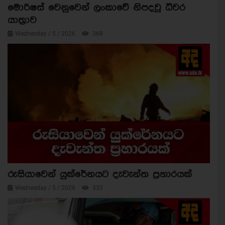
මොරිෂස් වෙනුවෙන් ලංකාවේ නිපදවූ ධීවර
යාත්‍රාව
Wednesday / 5 / 2026
368
රුසියාවෙන් යුක්රේනයට දැවැන්ත ප්‍රහාරයක්
Wednesday / 5 / 2026
333