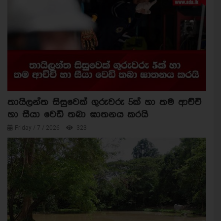
තායිලන්ත සිසුවෙක් ගුරුවරු 5ක් හා තම ආච්චි
හා සීයා වෙඩි තබා ඝාතනය කරයි
Friday / 7 / 2026
323