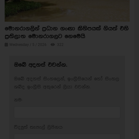
මොනරාගලින් ප්‍රධාන ගංඟා කිහිපයක් ගියත් එහි
ප්‍රතිලාභ මොනරාගලට නෙමෙයි
Wednesday / 5 / 2026
322
ඔබේ අදහස් එවන්න.
ඔබේ අදහස් සිංහලෙන්, ඉංග්‍රීසියෙන් හෝ සිංහල
ශබ්ද ඉංග්‍රීසි අකුරෙන් ලියා එවන්න.
නම:
විද්‍යුත් තැපැල් ලිපිනය: