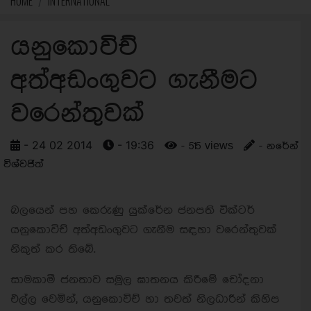
HOME
INTERNATIONAL
යනුකොවිච්
අත්අඩංගුවට ගැනීමට
වරෙන්තුවක්
- 24 02 2014
- 19:36
- 515 views
- නරේන්
විශ්වජිත්
බලයෙන් පහ කෙරුණු යුක්රේන ජනපති වික්ටර්
යනුකොවිච් අත්අඩංගුවට ගැනීම සඳහා වරෙන්තුවක්
නිකුත් කර තිබේ.
සාමකාමී ජනතාව සමූල ඝාතනය කිරීමේ චෝදනා
එල්ල වෙමින්, යනුකොවිච් හා තවත් නිලධාරීන් කිහිප