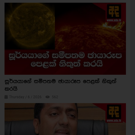
සූර්යයාගේ සමීපතම ඡායාරූප පෙළක් නිකුත්
කරයි
Thursday / 6 / 2026
562