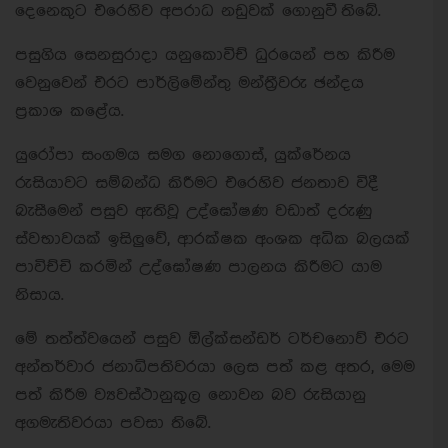
දෙනෙකුට එරෙහිව අපරාධ නඩුවක් ගොනුවී තිබේ.
පසුගිය සෙනසුරාදා යනුකොවිච් ධුරයෙන් පහ කිරීම
වෙනුවෙන් එරට පාර්ලිමේන්තු මන්ත්‍රීවරු ඡන්දය
ප්‍රකාශ කළේය.
යුරෝපා සංගමය සමග නොගොස්, යුක්රේනය
රුසියාවට සම්බන්ධ කිරීමට එරෙහිව ජනතාව විදී
බැසීමෙන් පසුව ඇතිවූ උද්ඝෝෂණ වඩාත් දරුණු
ස්වභාවයක් ඉසිලුවේ, ආරක්ෂක අංශක අධික බලයක්
පාවිච්චි කරමින් උද්ඝෝෂණ පාලනය කිරීමට යාම
නිසාය.
මේ තත්ත්වයෙන් පසුව ඕල්ක්සන්ඩර් ටර්චනොව් එරට
අන්තර්වාර ජනාධිපතිවරයා ලෙස පත් කළ අතර, මෙම
පත් කිරීම ව්‍යවස්ථානුකූල නොවන බව රුසියානු
අගමැතිවරයා පවසා තිබේ.