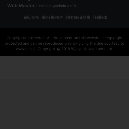
Web Master :
Pradeep@admin.wnl.lk
WNL Home
Home Delivery
Advertise With Us
Feedback
Copyrights protected: All the content on this website is copyright
protected and can be reproduced only by giving the due courtesy to
www.ada.lk' Copyright � 2018 Wijeya Newspapers Ltd.
ad space