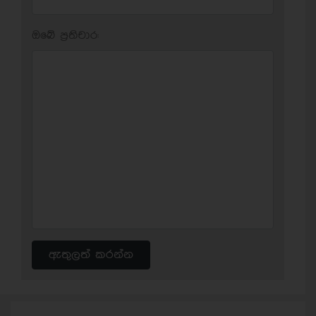
ඔබේ ප‍්‍රතිචාර:
ඇතුලත් කරන්න