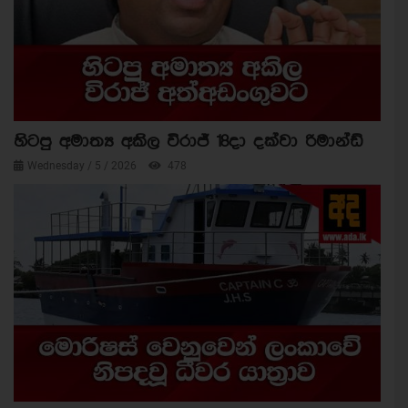
හිටපු අමාත්‍ය අකිල විරාජ් 18දා දක්වා රිමාන්ඩ්
Wednesday / 5 / 2026
478