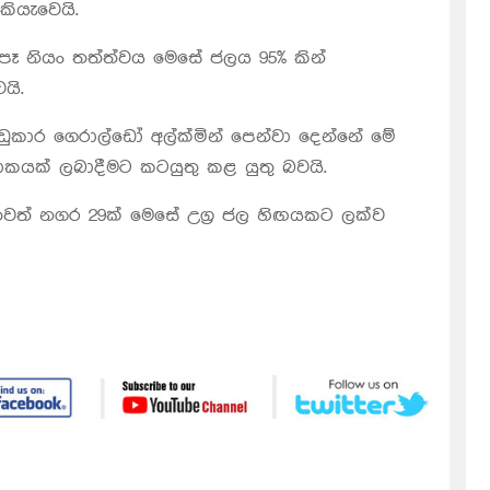
ියැවෙයි.
ෑ නියං තත්ත්වය මෙසේ ජලය 95% කින්
යි.
ුකාර ගෙරාල්ඩෝ අල්ක්මින් පෙන්වා දෙන්නේ මේ
කයක් ලබාදීමට කටයුතු කළ යුතු බවයි.
ත් නගර 29ක් මෙසේ උග්‍ර ජල හිඟයකට ලක්ව