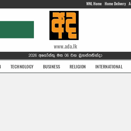
WNL Home
Home Delivery
A
www.ada.lk
2026 අගෝස්තු මස 06 වන බ්‍රහස්පතින්දා
N
TECHNOLOGY
BUSINESS
RELIGION
INTERNATIONAL