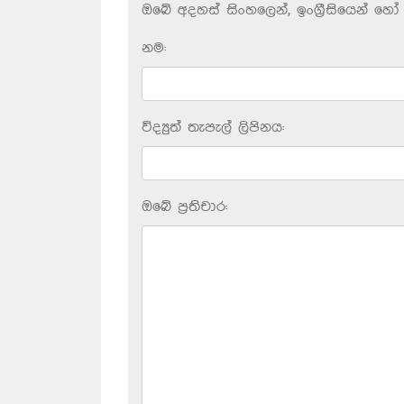
ඔබේ අදහස් සිංහලෙන්, ඉංග්‍රීසියෙන් හෝ 
නම:
විද්‍යුත් තැපැල් ලිපිනය:
ඔබේ ප‍්‍රතිචාර: