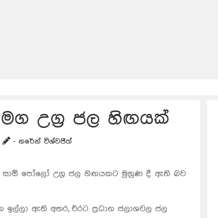
සමග උග්‍ර ජල හිඟයක්
- නරේන් විශ්වජිත්
 සාඕ පෝලෝ උග්‍ර ජල හිඟයකට මුහුණ දී ඇති බව
ඉල්ලා ඇති අතර, එරට ප්‍රධාන ජලාශවල ජල