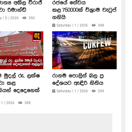
ාත්‍ය අකිල විරාජ්
රජයේ සේවය
වා රිමාන්ඩ්
කළ 750000ක් විශ්‍රාම වැටුප්
ගනියි
 / 5 / 2026
350
Saturday / 1 / 2026
348
 මුදල් රු. ලක්ෂ
රාගම පොලිස් බල ප්‍ර
ංචා කළ
දේශයට ඇඳිරි නිතිය
නියන් දෙදෙනෙක්
Saturday / 1 / 2026
294
/ 1 / 2026
308