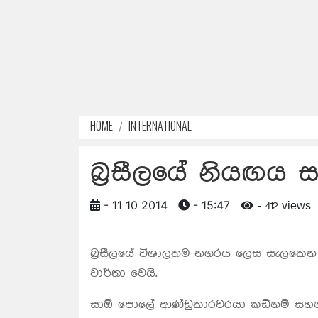
HOME
INTERNATIONAL
බ්‍රසීලයේ නියඟය 
- 11 10 2014
- 15:47
- 412 views
බ්‍රසීලයේ විශාලතම නගරය ලෙස සැලකෙන
වාර්තා වෙයි.
සාඕ පොලේ ආණ්ඩුකාරවරයා කඩිනම් සහන 