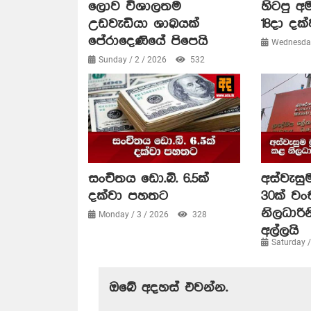
ලොව විශාලතම
හිටපු අම
උඩවැඩියා ශාඛයක්
18දා දක්
පේරාදෙණියේ පිපෙයි
Wednesday
Sunday / 2 / 2026
532
සංචිතය ඩො.බි. 6.5ක්
අස්වැසුම
දක්වා පහතට
30ක් ව
නිලධාරි
Monday / 3 / 2026
328
අල්ලයි
Saturday 
ඔබේ අදහස් එවන්න.