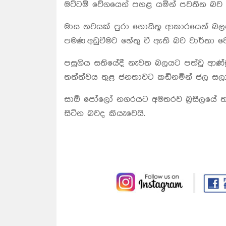
මට්ටම් වේගයෙන් පහළ යමින් පවතින බව ක
මාස නවයක් පුරා නොසිතූ ආකාරයෙන් බලප
පමණ අඩුවීමට හේතු වී ඇති බව වාර්තා වෙ
පසුගිය සතියේදී නැවත බලයට පත්වූ ආණ්ඩ
තත්ත්වය තුළ ජනතාවට කඩිනමින් ජල සලා
සාඕ පෝලෝ නගරයට අමතරව බ්‍රසීලයේ තව
සිටින බවද කියැවෙයි.