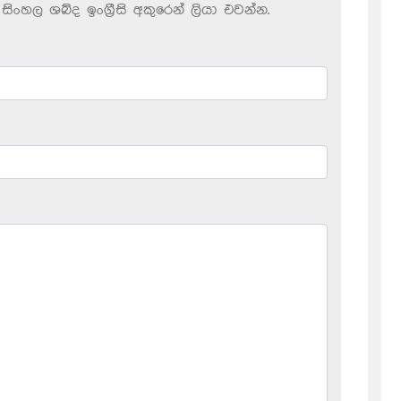
සිංහල ශබ්ද ඉංග්‍රීසි අකුරෙන් ලියා එවන්න.