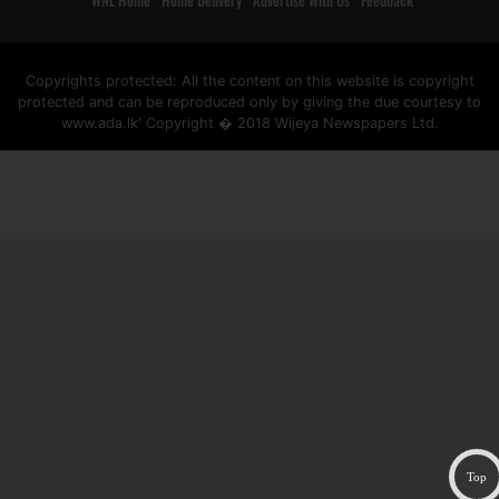
WNL Home
Home Delivery
Advertise With Us
Feedback
Copyrights protected: All the content on this website is copyright
protected and can be reproduced only by giving the due courtesy to
www.ada.lk' Copyright � 2018 Wijeya Newspapers Ltd.
ad space
Top