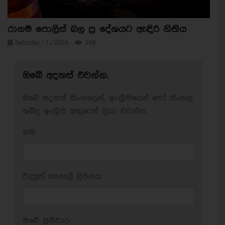
රාගම පොලිස් බල ප්‍ර දේශයට ඇඳිරි නිතිය
Saturday / 1 / 2026
298
ඔබේ අදහස් එවන්න.
ඔබේ අදහස් සිංහලෙන්, ඉංග්‍රීසියෙන් හෝ සිංහල
ශබ්ද ඉංග්‍රීසි අකුරෙන් ලියා එවන්න.
නම:
විද්‍යුත් තැපැල් ලිපිනය:
ඔබේ ප‍්‍රතිචාර: