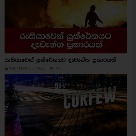
රුසියාවෙන් යුක්රේනයට දැවැන්ත ප්‍රහාරයක්
Wednesday / 5 / 2026
315