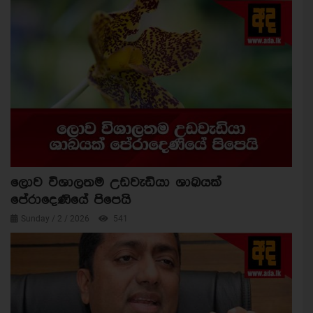
ලොව විශාලතම උඩවැඩියා ශාඛයක්
පේරාදෙණියේ පිපෙයි
Sunday / 2 / 2026
541