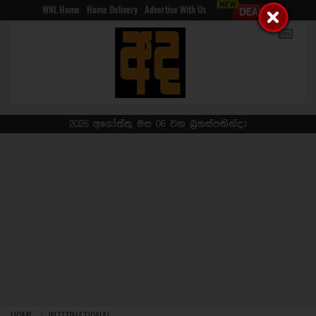
WNL Home
Home Delivery
Advertise With Us
2026 අගෝස්තු මස 06 වන බ්‍රහස්පතින්දා