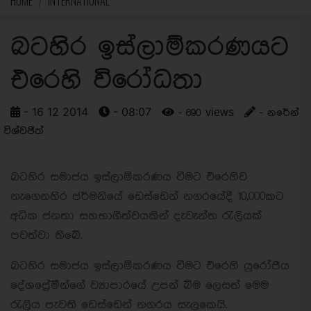
HOME
INTERNATIONAL
බටහිර ඉස්ලාම්කරණයට
එරෙහි විරෝධතා
- 16 12 2014
- 08:07
- 690 views
- නරේන්
විශ්වජිත්
බටහිර සමාජය ඉස්ලාම්කරණය වීමට එරෙහිව
නැගෙනහිර ජර්මනියේ ඩෙස්ඩෙන් නගරයේදී 10,000කට
අධික ජනතා සහභාගීත්වයකින් දැවැන්ත රැලියක්
පවත්වා තිබේ.
බටහිර සමාජය ඉස්ලාම්කරණය වීමට එරෙහි යුරෝපීය
දේශප්‍රේමීන්ගේ ව්‍යාපාරයේ උපන් බිම ලෙසත් මෙම
රැලිය පැවති ඩෙස්ඩෙන් නගරය සැලකෙයි.