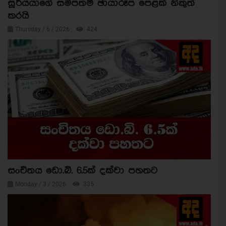
සූර්යයාගේ සමීපතම ඡායාරූප පෙළක් නිකුත්
කරයි
Thursday / 6 / 2026
424
සංචිතය ඩො.බි. 6.5ක් දක්වා පහතට
Monday / 3 / 2026
335