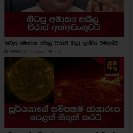
හිටපු අමාත්‍ය අකිල විරාජ් 18දා දක්වා රිමාන්ඩ්
Wednesday / 5 / 2026
442