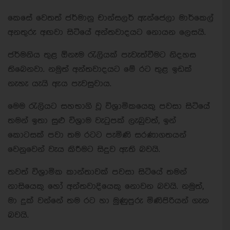
කෙසේ වෙතත් ජර්මානු චාන්සලර් ඇන්ජෙලා මාර්කෙල්
අනතුරු අඟවා සිටියේ අන්තවාදයට නොයන ලෙසයි.
ජර්මනිය තුළ ඕනෑම රැලියක් පැවැත්වීමට නිදහස
තිබෙනවා. නමුත් අන්තවාදයට මේ රට තුළ ඉඩක්
නැහැ යැයි ඇය පැවසුවාය.
මෙම රැලියට සහභාගි වූ විශ්‍රාමිකයෙකු පවසා සිටියේ
තමන් ඉතා සුළු විශ්‍රාම වැටුපක් ලැබුවත්, ඉන්
කොටසක් පවා තම රටට පැමිණි සරණාගතයන්
වෙනුවෙන් වැය කිරීමට සිදුව ඇති බවයි.
තවත් විශ්‍රාමික කාන්තාවක් පවසා සිටියේ තමන්
නාසියෙකු හෝ අන්තවාදියෙකු නොවන බවයි. නමුත්,
මා දුක් වන්නේ තම රට හා මුණුපුරු මිණිපිරියන් ගැන
බවයි.