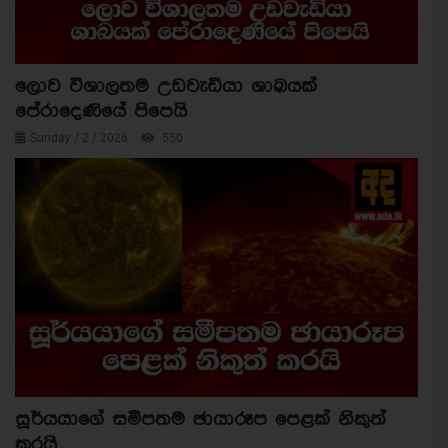
ලොව විශාලතම උඩවැඩියා ශාඛයක්
පේරාදෙණියේ පිපෙයි
Sunday / 2 / 2026
550
සූර්යයාගේ සමීපතම ඡායාරූප පෙළක් නිකුත්
කරයි