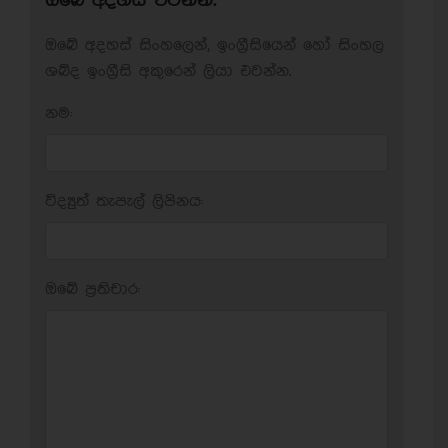
ඔබේ අදහස් එවන්න.
ඔබේ අදහස් සිංහලෙන්, ඉංග්‍රීසියෙන් හෝ සිංහල
ශබ්ද ඉංග්‍රීසි අකුරෙන් ලියා එවන්න.
නම:
විද්‍යුත් තැපැල් ලිපිනය:
ඔබේ ප‍්‍රතිචාර: