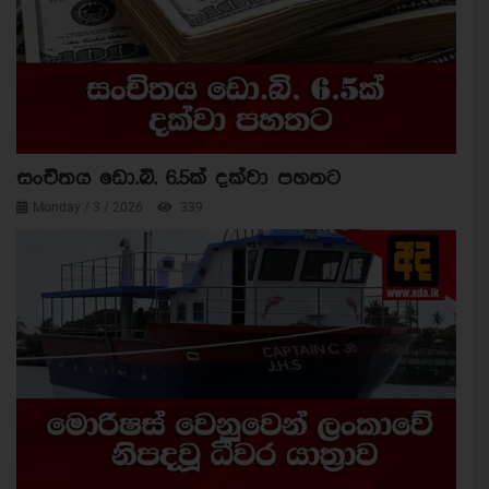
සංචිතය ඩො.බි. 6.5ක් දක්වා පහතට
Monday / 3 / 2026
339