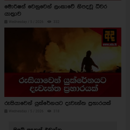
මොරිෂස් වෙනුවෙන් ලංකාවේ නිපදවූ ධීවර
යාත්‍රාව
Wednesday / 5 / 2026
332
රුසියාවෙන් යුක්රේනයට දැවැන්ත ප්‍රහාරයක්
Wednesday / 5 / 2026
318