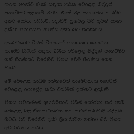
කරන භාණ්ඩ 106ක් සඳහා 25%ක වෙළෙඳ බද්දක්
පැනවීමට සූදානම් බවයි. එසේ බදු පැනවෙන භාණ්ඩ
අතර සෝයා බෝංචි, දොඩම් යුෂවල සිට ගුවන් යානා
දක්වා පරාසයක භාණ්ඩ ඇති බව කියැවෙයි.
ඇමෙරිකාව විසින් චීනයෙන් ආනයනය කෙරෙන
භාණ්ඩ 1,300ක් සඳහා 25%ක වෙළෙඳ බද්දක් පැනවීමට
ගත් තීරණයට එරෙහිව චීනය මෙම තීරණය ගෙන
තිබේ.
මේ වෙළෙඳ ගැටුම හේතුවෙන් ඇමෙරිකානු කොටස්
වෙළෙඳ පොළේද කඩා වැටීමක් දක්නට ලැබුණි.
චීනය පවසන්නේ ඇමෙරිකාව විසින් යෝජනා කර ඇති
වෙළෙඳ බදු ඒකපාර්ශ්වීය සහ ආරක්ෂණවාදී බද්දක්
බවයි. ඊට එරෙහිව දැඩි ක්‍රියාමාර්ග ගන්නා බව චීනය
අවධාරණය කරයි.