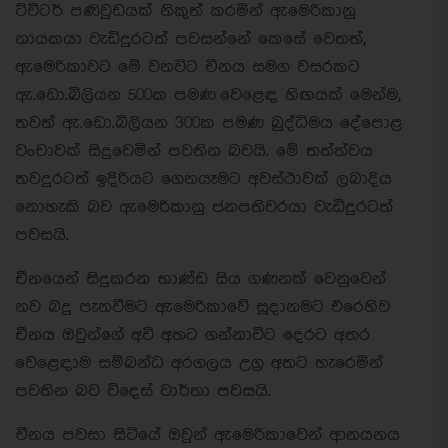
ට්විටර් පණිවුඩයක් නිකුත් කරමින් ඇමෙරිකානු
නායකයා වැඩිදුරටත් පවසන්නේ කෙසේ වෙතත්,
ඇමෙරිකාවට මේ වනවිට චීනය සමග වසරකට
ඇ.ඩො.බිලියන 500ක පමණ වෙළෙඳ හිඟයක් මෙන්ම,
තවත් ඇ.ඩො.බිලියන 300ක පමණ බුද්ධිමය දේපොළ
වංචාවක් සිදුවෙමින් පවතින බවයි. මේ තත්ත්වය
තවදුරටත් ඉදිරියට ගෙනයෑමට අවස්ථාවක් ලබාදිය
නොහැකි බව ඇමෙරිකානු ජනපතිවරයා වැඩිදුරටත්
පවසයි.
චීනයෙන් සිදුකරන භාණ්ඩ සිය ගණනක් වෙනුවෙන්
නව බදු පැනවීමට ඇමෙරිකාවේ සූදානමට එරෙහිව
චීනය ඔවුන්ගේ අවි අතට ගන්නාවිට දෙරට අතර
වෙළෙඳාම සම්බන්ධ අරගලය උග්‍ර අතට හැරෙමින්
පවතින බව විදෙස් වාර්තා පවසයි.
චීනය පවසා සිටියේ ඔවුන් ඇමෙරිකාවෙන් ආනයනය