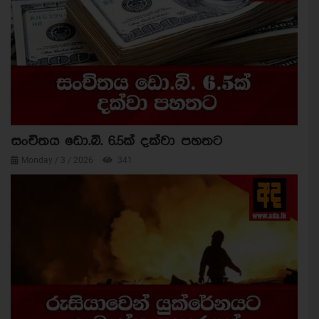
සංචිතය ඩො.බි. 6.5ක් දක්වා පහතට
Monday / 3 / 2026
341