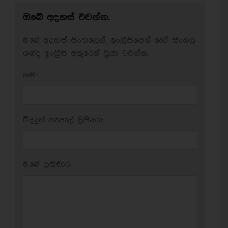
ඔබේ අදහස් එවන්න.
ඔබේ අදහස් සිංහලෙන්, ඉංග්‍රීසියෙන් හෝ සිංහල
ශබ්ද ඉංග්‍රීසි අකුරෙන් ලියා එවන්න.
නම:
විද්‍යුත් තැපැල් ලිපිනය:
ඔබේ ප‍්‍රතිචාර: