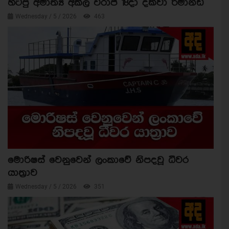
හිටපු අමාත්‍ය අකිල විරාජ් 18දා දක්වා රිමාන්ඩ්
Wednesday / 5 / 2026
463
මොරිෂස් වෙනුවෙන් ලංකාවේ නිපදවූ ධීවර
යාත්‍රාව
Wednesday / 5 / 2026
351