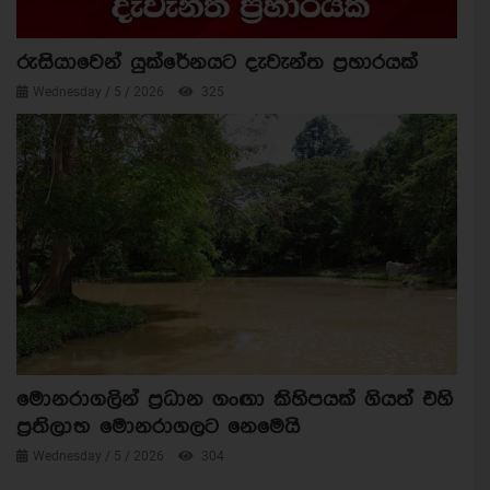
රුසියාවෙන් යුක්රේනයට දැවැන්ත ප්‍රහාරයක්
Wednesday / 5 / 2026
325
මොනරාගලින් ප්‍රධාන ගංඟා කිහිපයක් ගියත් එහි
ප්‍රතිලාභ මොනරාගලට නෙමෙයි
Wednesday / 5 / 2026
304