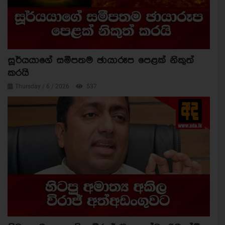
සූර්යයාගේ සමීපතම ඡායාරූප පෙළක් නිකුත්
කරයි
Thursday / 6 / 2026
537