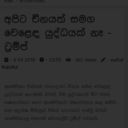
HOME
INTERNATIONAL
අපිට චීනයත් සමග
වෙළෙඳ යුද්ධයක් නෑ -
ට්‍රම්ප්
- 4 04 2018
- 23:55
- 1307 views
- නරේන්
විශ්වජිත්
ඇමෙරිකා එක්සත් ජනපදයට චීනය සමග වෙළෙඳ
යුද්ධයක් නොමැති බවත්, එම යුද්ධයෙන් මීට වසර
ගණනාවකට පෙර ඇමෙරිකාව නියෝජනය කළ මෝඩ
සහ අදක්ෂ මිනිසුන් විසින් පරාජයට පත්වූ බවත්
ඇමෙරිකානු ජනපති ඩොනල්ඩ් ට්‍රම්ප් පවසයි.