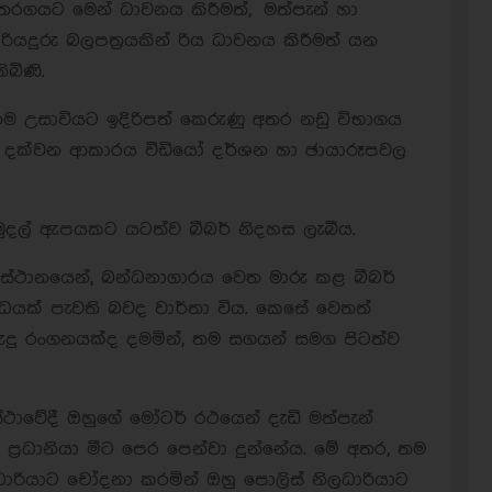
 තරගයට මෙන් ධාවනය කිරීමත්, මත්පැන් හා
 රියදුරු බලපත්‍රයකින් රිය ධාවනය කිරීමත් යන
බිණි.
ිනම උසාවියට ඉදිරිපත් කෙරුණු අතර නඩු විභාගය
දහා දක්වන ආකාරය වීඩියෝ දර්ශන හා ඡායාරූපවල
මුදල් ඇපයකට යටත්ව බීබර් නිදහස ලැබීය.
 ස්ථානයෙන්, බන්ධනාගාරය වෙත මාරු කළ බීබර්
්ධයක් පැවති බවද වාර්තා විය. කෙසේ වෙතත්
රුදු රංගනයක්ද දමමින්, තම සගයන් සමග පිටත්ව
්ථාවේදී ඔහුගේ මෝටර් රථයෙන් දැඩි මත්පැන්
 ප්‍රධානියා මීට පෙර පෙන්වා දුන්නේය. මේ අතර, තම
ාරියාට චෝදනා කරමින් ඔහු පොලිස් නිලධාරියාට