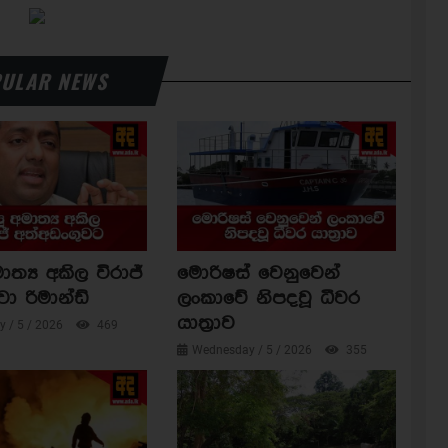
ULAR NEWS
ාත්‍ය අකිල විරාජ්
මොරිෂස් වෙනුවෙන්
වා රිමාන්ඩ්
ලංකාවේ නිපදවූ ධීවර
යාත්‍රාව
 / 5 / 2026
469
Wednesday / 5 / 2026
355