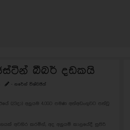
ස්ටින් බීබර් දඩකයි
s
- නරේන් විශ්වජිත්
් ඊයේ (23දා) අලුයම 4.00ට පමණ අත්අඩංගුවට පත්වූ
ාර්ගයක් අවහිර කරමින්, අද අලුයම් කාලයේදී සුපිරි