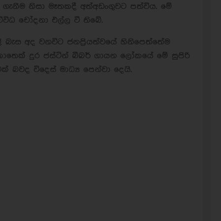
ා ගැනීම නිසා මෑතකදී අත්අඩංගුවට පත්විය. මේ
ිවිධ චෝදනා එල්ල වී තිබේ.
බැස අද වනවිට ජනප්‍රියත්වයේ හිනිපෙත්තේම
කොතෙක් දුර ජස්ටින් බීබර් ගායන ලෝකයේ මේ සුපිරි
් බවද විදෙස් මාධ්‍ය පෙන්වා දෙයි.