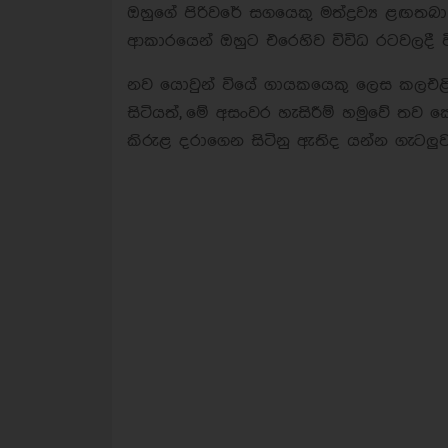
ඔහුගේ පිරිවරේ සගයෙකු මත්ද්‍රව්‍ය ළඟතබ
ආකාරයෙන් ඔහුට එරෙහිව විවිධ රටවලදී ව
නව යොවුන් වියේ ගායකයෙකු ලෙස කලඑළි 
සිටියත්, මේ අසංවර හැසිරීම් හමුවේ තව 
කිරුළ දරාගෙන සිටිනු ඇතිද යන්න ගැටලුවක