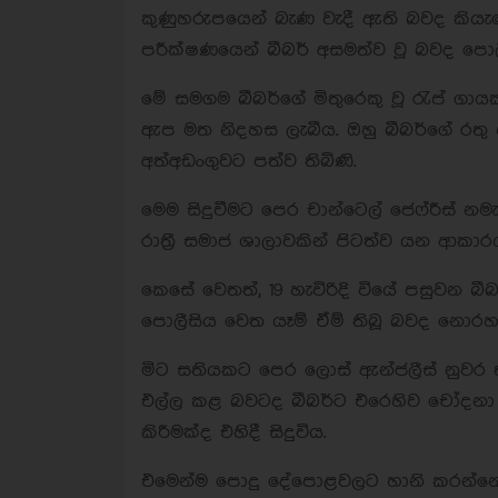
කුණුහරුපයෙන් බැණ වැදී ඇති බවද කියැවෙය
පරීක්ෂණයෙන් බීබර් අසමත්ව වූ බවද පොල
මේ සමගම බීබර්ගේ මිතුරෙකු වූ රැප් ගායක
ඇප මත නිදහස ලැබීය. ඔහු බීබර්ගේ රතු 
අත්අඩංගුවට පත්ව තිබිණි.
මෙම සිදුවීමට පෙර චාන්ටෙල් ජෙෆ්රීස් නම
රාත්‍රී සමාජ ශාලාවකින් පිටත්ව යන ආකා
කෙසේ වෙතත්, 19 හැවිරිදි වියේ පසුවන බ
පොලීසිය වෙත යෑම් ඒම් තිබූ බවද නොරහ
මිට සතියකට පෙර ලොස් ඇන්ජලීස් නුවර ත
එල්ල කළ බවටද බීබර්ට එරෙහිව චෝදනා නැ
කිරීමක්ද එහිදී සිදුවිය.
එමෙන්ම පොදු දේපොළවලට හානි කරන්නෙකු 