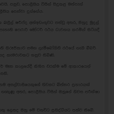
ි. පසුව, පොලීසිය විසින් සිදුකළ මත්පැන්
ීසිය පෙන්වා දුන්නේය.
 ඛලීල් ෂරීෆ්ද අත්අඩංගුවට පත්වූ අතර, ඔහුද මුදල්
පැහැති ෆෙරාරි මෝටර් රථය ධාවනය කරමින් සිටියදී
ැති නිරූපිකාව සමග ලැම්බෝගිනී රථයේ නැගී බීබර්
රයද කැමරාවකට හසුව තිබිණි.
ීබර් මෑත කාලයේදී කිහිප වරක්ම මේ ආකාරයෙන්
සකි.
ම අසල්වාසියෙකුගේ නිවසට බිත්තර ප්‍රහාරයක්
ඟුණු අතර, පොලීසිය විසින් ඔහුගේ නිවස පරීක්ෂා
ලෙසද ඔහු මේ වනවිට ප්‍රසිද්ධියට පත්ව තිබේ.