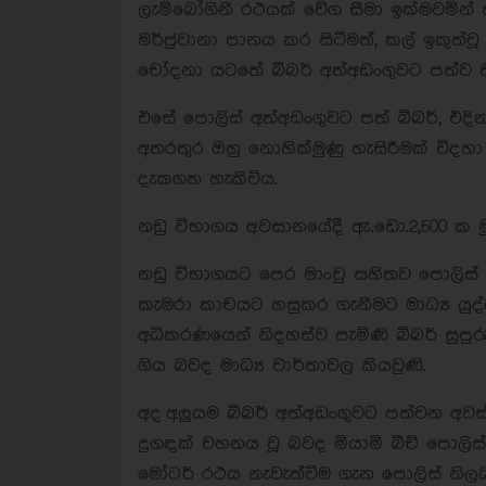
ලැම්බෝගිනී රථයක් වේග සීමා ඉක්මවමින්
මර්ජුවානා පානය කර සිටීමත්, කල් ඉකුත්වූ
චෝදනා යටතේ බීබර් අත්අඩංගුවට පත්ව ති
එසේ පොලිස් අත්අඩංගුවට පත් බීබර්, එද
අතරතුර ඔහු නොහික්මුණු හැසිරීමක් වි
දැකගත හැකිවිය.
නඩු විභාගය අවසානයේදී ඇ.ඩො.2,500 ක 
නඩු විභාගයට පෙර මාංචු සහිතව පොලිස්
කැමරා කාචයට හසුකර ගැනීමට මාධ්‍ය යුද
අධිකරණයෙන් නිදහස්ව පැමිණි බීබර් සුපු
ගිය බවද මාධ්‍ය වාර්තාවල කියවුණි.
අද අලුයම බීබර් අත්අඩංගුවට පත්වන අවස
දුගඳක් වහනය වූ බවද මියාමි බීච් පොලිස්
මෝටර් රථය නැවැත්වීම ගැන පොලිස් නිලධ