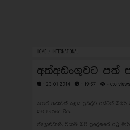
HOME
INTERNATIONAL
අත්අඩංගුවට පත් ජ
- 23 01 2014
- 19:57
- 850 view
පොප් තරුවක් ලෙස ප්‍රසිද්ධ ජස්ටින් බීබර
බව වාර්තා විය.
ෆ්ලොරීඩාහි, මියාමි බීච් ප්‍රදේශයේ පටු ම