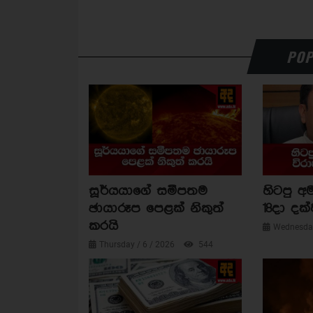
POP
සූර්යයාගේ සමීපතම
හිටපු අම
ඡායාරූප පෙළක් නිකුත්
18දා දක්
කරයි
Wednesday
Thursday / 6 / 2026
544