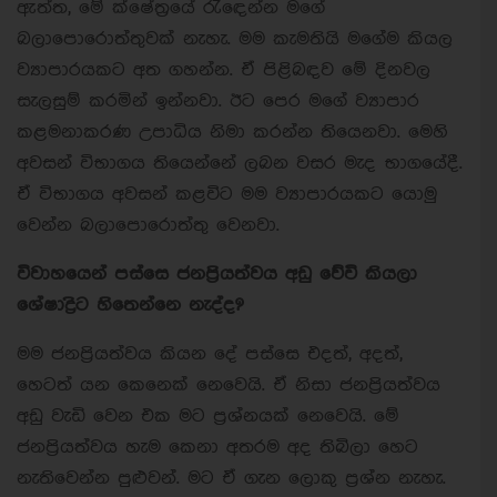
ඇත්ත, මේ ක්ෂේත්‍රයේ රැඳෙන්න මගේ
බලාපොරොත්තුවක් නැහැ. මම කැමතියි මගේම කියල
ව්‍යාපාරයකට අත ගහන්න. ඒ පිළිබඳව මේ දිනවල
සැලසුම් කරමින් ඉන්නවා. ඊට පෙර මගේ ව්‍යාපාර
කළමනාකරණ උපාධිය නිමා කරන්න තියෙනවා. මෙහි
අවසන් විභාගය තියෙන්නේ ලබන වසර මැද භාගයේදී.
ඒ විභාගය අවසන් කළවිට මම ව්‍යාපාරයකට යොමු
වෙන්න බලාපොරොත්තු වෙනවා.
විවාහයෙන් පස්සෙ ජනප්‍රියත්වය අඩු වේවි කියලා
ශේෂාද්‍රිට හිතෙන්නෙ නැද්ද?
මම ජනප්‍රියත්වය කියන දේ පස්සෙ එදත්, අදත්,
හෙටත් යන කෙනෙක් නෙවෙයි. ඒ නිසා ජනප්‍රියත්වය
අඩු ‍වැඩි වෙන එක මට ප්‍රශ්නයක් නෙවෙයි. මේ
ජනප්‍රියත්වය හැම කෙනා අතරම අද තිබිලා හෙට
නැතිවෙන්න පුළුවන්. මට ඒ ගැන ලොකු ප්‍රශ්න නැහැ.