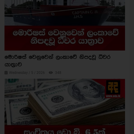
මොරිෂස් වෙනුවෙන් ලංකාවේ නිපදවූ ධීවර
යාත්‍රාව
Wednesday / 5 / 2026
348