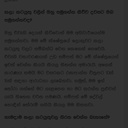
කලා කටයුතු වලින් ඔහු සමුගන්න කිව්ව දවසට ඔබ
සමුගන්නවද?
ඔහු එවැනි දෙයක් කිව්වොත් මම අනිවාර්යෙන්ම
සමුගන්නවා. මම මේ ක්ෂේත්‍රයේ ලොකුවට කලා
කටයුතු වලට සම්බන්ධ වෙන කෙනෙක් නෙවෙයි.
එවැනි වතාවරණයක් උඩ සම්පත් මට මේ ක්ෂේත්‍රයෙන්
ඉවත් වෙන්න කියයි කියල හිතන්න අමාරුයි. අනෙක්
කාරණය තමයි මට වසරකට රඟපාන්න චිත්‍රපට 10ක්
15ක් සඳහා ආරාධනා ලැබෙනවා. නමුත්, මම ඉන්
තෝරා ගන්නේ මට ගැළපෙන හා මට කරන්න පුළුවන්
යැයි හිතෙන චරිත පමණයි. සම්පත් මේ දේවල්
හොඳින් තේරුම් ගනියි කියල මම හිතනවා.
හැමදාම කලා කටයුතුවල නිරත වෙන්න බැහැනේ?