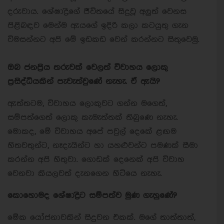
දරුවාය. ශේෂාද්‍රිගේ ජීවිතයේ සිදුවූ අලුත් වෙනස
පිළිබඳව මෙන්ම ඇයගේ ඉදිරි කලා කටයුතු ගැන
විමසන්නට අපි මේ ඉඩකඩ වෙන් කරන්නට සිතුවෙමු.
ඔබ ජනප්‍රිය තරුවක් වෙලත් විවාහය ලොකු
ප්‍රසිද්ධියකින් පැවැත්වුණේ නැහැ. ඒ ඇයි?
ඇත්තටම, විවාහය ලොකුවට ගන්න මගෙත්,
සම්පත්ගෙත් ලොකු කැමැත්තක් තිබුණෙ නැහැ.
මොකද, මේ විවාහය අපේ පවු‍ල් දෙකේ ළඟම
හිතවතුන්ට, නෑදැයින්ට හා යහළුවන්ට පමණක් සීමා
කරන්න අපි හිතුවා. ගොඩක් දෙනෙක් අ‍පි විවාහ
වෙනවා කියලවත් දැනගෙන හිටියෙ නැහැ.
කොහොමද ශේෂාද්‍රිට සම්පත්ව මුණ ගැහුණේ?
මේක යෝජනාවකින් සිදුවන එකක්. මගේ තාත්තාත්,