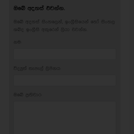
ඔබේ අදහස් එවන්න.
ඔබේ අදහස් සිංහලෙන්, ඉංග්‍රීසියෙන් හෝ සිංහල
ශබ්ද ඉංග්‍රීසි අකුරෙන් ලියා එවන්න.
නම:
විද්‍යුත් තැපැල් ලිපිනය:
ඔබේ ප‍්‍රතිචාර: