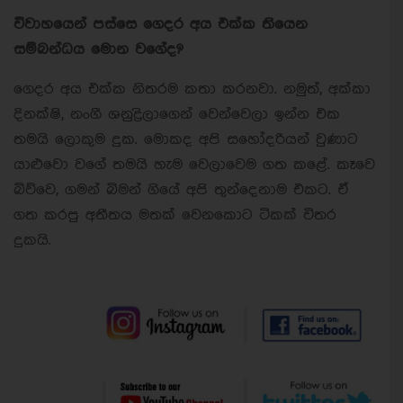
විවාහයෙන් පස්සෙ ගෙදර අය එක්ක තියෙන
සම්බන්ධය මොන වගේද?
ගෙදර අය එක්ක නිතරම කතා කරනවා. නමුත්, අක්කා
දිනක්ෂි, නංගී ශනුද්‍රිලාගෙන් වෙන්වෙලා ඉන්න එක
තමයි ලොකුම දුක. මොකද අපි සහෝදරියන් වුණාට
යාළුවො වගේ තමයි හැම වෙලාවෙම ගත කළේ. කෑවෙ
බිව්වෙ, ගමන් බිමන් ගියේ අපි තුන්දෙනාම එකට. ඒ
ගත කරපු අතීතය මතක් වෙනකොට ටිකක් විතර
දුකයි.