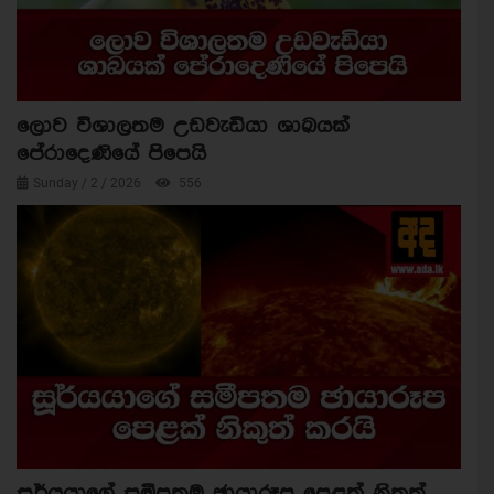
ලොව විශාලතම උඩවැඩියා ශාඛයක්
පේරාදෙණියේ පිපෙයි
Sunday / 2 / 2026
556
සූර්යයාගේ සමීපතම ඡායාරූප පෙළක් නිකුත්