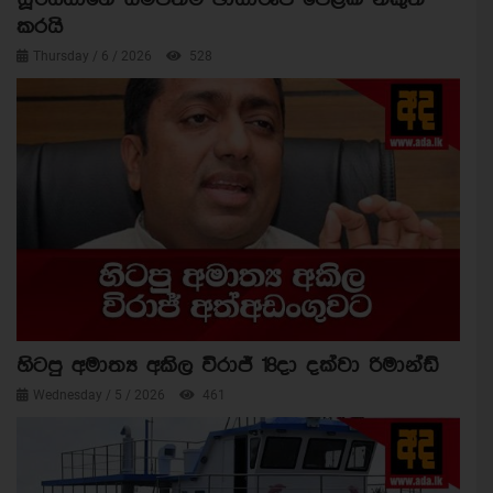
කරයි
Thursday / 6 / 2026
528
හිටපු අමාත්‍ය අකිල විරාජ් 18දා දක්වා රිමාන්ඩ්
Wednesday / 5 / 2026
461