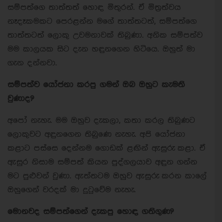
සම්පත්ගෙ තාත්තත් හොඳ මිතුරන්. ඒ මිත්‍රත්වය
නෑදෑකමකට පෙරළන්න මගේ තාත්තටත්, සම්පත්ගෙ
තාත්තටත් ලොකු උවමනාවක් තිබුණා. අනික සම්පත්ව
මම කාලයක සිට දැන හඳුනගෙන හිටියෙ. ඔහුත් මා
ගැන දන්නවා.
සම්පත්ව යෝජනා කරපු ගමන් ඔබ ඔහුට කැමති
වුණාද?
අපෝ නැහැ. මම ඔහුව දැකලා, කතා කරල තිබුණට
ලොකුවට අඳුනගෙන තිබුණෙ නැහැ. අපි යෝජනා
කළාට පස්සෙ දෙන්නම ගොඩක් ළඟින් ඇසුරු කළා. ඒ
ඇසුර නිසාම සම්පත් කියන පුද්ගලයාව අඳුන ගන්න
මට පුළුවන් වුණා. ඇත්තටම ඔහුව ඇසුරු කරන කාලේ
ඔහුගෙන් වරදක් මා දුටුවේම නැහැ.
මොනවද සම්පත්ගෙන් දැකපු හොඳ ගතිගුණ?