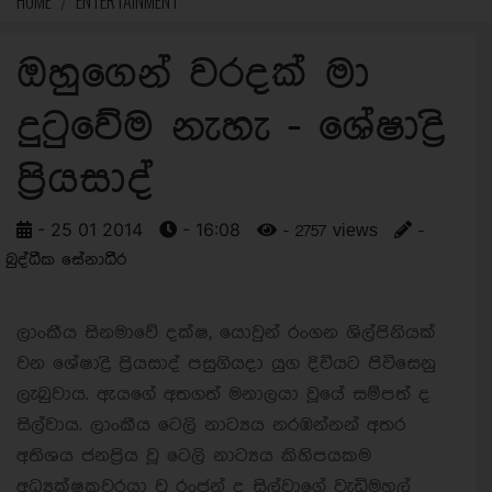
HOME
ENTERTAINMENT
ඔහුගෙන් වරදක් මා
දුටුවේම නැහැ - ශේෂාද්‍රි
ප්‍රියසාද්
- 25 01 2014
- 16:08
- 2757 views
-
බුද්ධීක සේනාධීර
ලාංකීය සිනමාවේ දක්ෂ, යොවුන් රංගන ශිල්පිනියක්
වන ශේෂාද්‍රි ප්‍රියසාද් පසුගියදා යුග දිවියට පිවිසෙනු
ලැබුවාය. ඇයගේ අතගත් මනාලයා වූයේ සම්පත් ද
සිල්වාය. ලාංකීය ටෙලි නාට්‍යය නරඹන්නන් අතර
අතිශය ජනප්‍රිය වූ ටෙලි නාට්‍යය කිහිපයකම
අධ්‍යක්ෂකවරයා වූ රංජන් ද සිල්වාගේ වැඩිමහල්