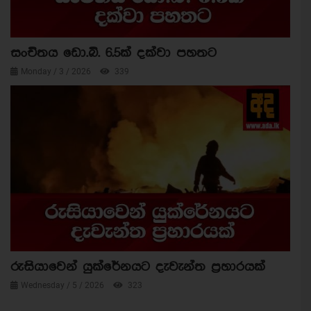
සංචිතය ඩො.බි. 6.5ක් දක්වා පහතට
Monday / 3 / 2026
339
රුසියාවෙන් යුක්රේනයට දැවැන්ත ප්‍රහාරයක්
Wednesday / 5 / 2026
323