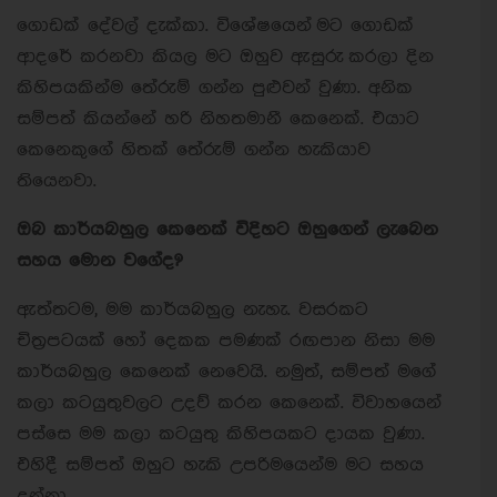
ගොඩක් දේවල් දැක්කා. විශේෂයෙන් මට ගොඩක්
ආදරේ කරනවා කියල මට ඔහුව ඇසුරු කරලා දින
කිහිපයකින්ම තේරුම් ගන්න පුළුවන් වුණා. අනික
සම්පත් කියන්නේ හරි නිහතමානී කෙනෙක්. එයාට
‍කෙනෙකුගේ හිතක් තේරුම් ගන්න හැකියාව
තියෙනවා.
ඔබ කාර්යබහුල කෙනෙක් විදිහට ඔහුගෙන් ලැබෙන
සහය මොන වගේද?
ඇත්තටම, මම කාර්යබහුල නැහැ. වසරකට
චිත්‍රපටයක් හෝ දෙකක පමණක් රඟපාන නිසා මම
කාර්යබහුල කෙනෙක් නෙවෙයි. නමුත්, සම්පත් මගේ
කලා කටයුතුවලට උදව් කරන කෙනෙක්. විවාහයෙන්
පස්සෙ මම කලා කටයුතු කිහිපයකට දායක වුණා.
එහිදී සම්පත් ඔහුට හැකි උපරිමයෙන්ම මට සහය
දුන්නා.