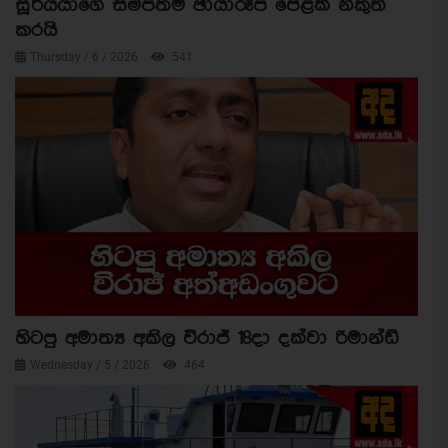
සූර්යයාගේ සමීපතම ඡායාරූප පෙළක් නිකුත්
කරයි
Thursday / 6 / 2026
541
හිටපු අමාත්‍ය අකිල විරාජ් 18දා දක්වා රිමාන්ඩ්
Wednesday / 5 / 2026
464