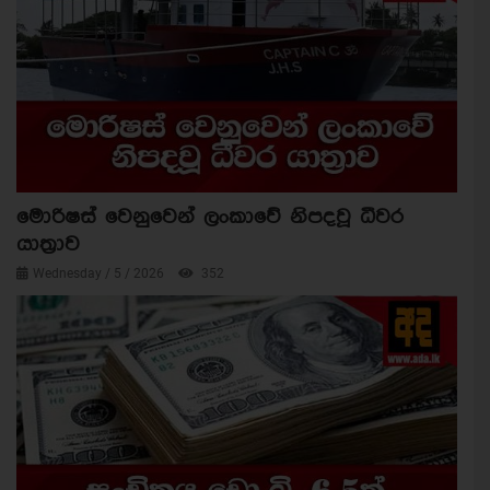
මොරිෂස් වෙනුවෙන් ලංකාවේ නිපදවූ ධීවර
යාත්‍රාව
Wednesday / 5 / 2026
352