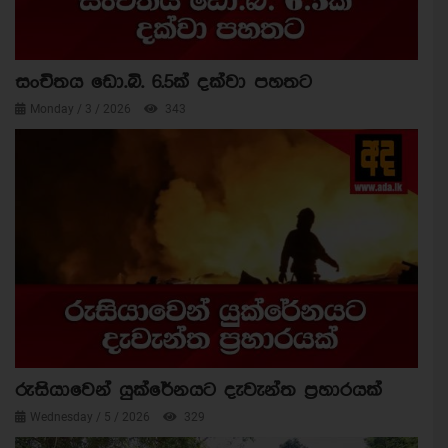
සංචිතය ඩො.බි. 6.5ක් දක්වා පහතට
Monday / 3 / 2026
343
රුසියාවෙන් යුක්රේනයට දැවැන්ත ප්‍රහාරයක්
Wednesday / 5 / 2026
329