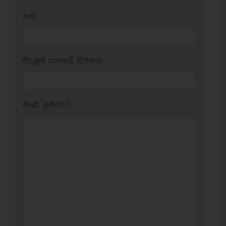
නම:
විද්‍යුත් තැපැල් ලිපිනය:
ඔබේ ප‍්‍රතිචාර: