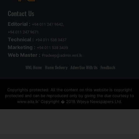
Contact Us
Editorial :
+94 011 247 9642,
+94 011 247 9671
Technical :
+94 011 538 3437
Marketing :
+94 011 538 3439
Web Master :
Pradeep@admin.wnl.lk
WNL Home
Home Delivery
Advertise With Us
Feedback
Copyrights protected: All the content on this website is copyright
protected and can be reproduced only by giving the due courtesy to
www.ada.lk' Copyright � 2018 Wijeya Newspapers Ltd.
ad space