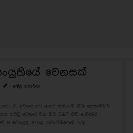
 සංයුතියේ වෙනසක්
- ෂමිල පෙරේරා
කා 20 දර්ශකයට අයත් සමාගම් 2014 දෙසැම්බර්
හත පරිදි වෙනස් වන බව S&P ඩව් ජෝන්ස්
බර් 19 වෙළෙඳ පොළ සමාප්තියෙන් පසු)