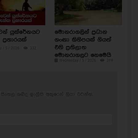
ෙන් යුක්රේනයට
මොනරාගලින් ප්‍රධාන
ප්‍රහාරයක්
ගංඟා කිහිපයක් ගියත්
එහි ප්‍රතිලාභ
 / 5 / 2026
332
මොනරාගලට නෙමෙයි
Wednesday / 5 / 2026
319
සිංහල ශබ්ද ඉංග්‍රීසි අකුරෙන් ලියා එවන්න.