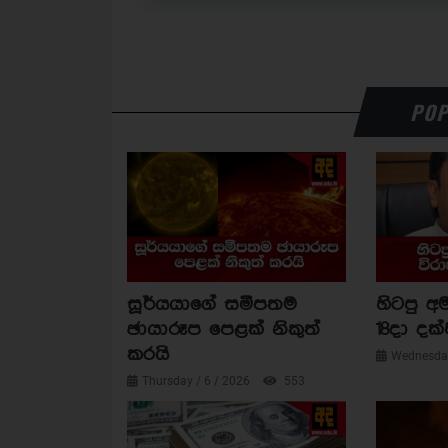
POP
සූර්යයාගේ සමීපතම
හිටපු අම
ඡායාරූප පෙළක් නිකුත්
18දා දක්
කරයි
Wednesday
Thursday / 6 / 2026
553