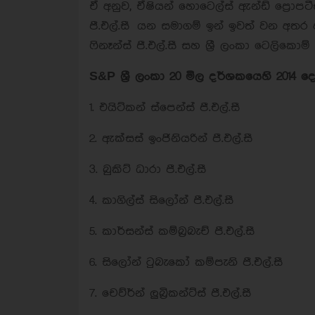
ඒ අනුව, ඒෂියන් හොටෙල්ස් ඇන්ඩ් ප්‍රොපටීස් 
පී.එල්.සී යන සමාගම් ඉන් ඉවත් වන අතර ඇක්
ෆිනෑන්ස් පී.එල්.සී සහ ශ්‍රී ලංකා ටෙලිකොම
S&P ශ්‍රී ලංකා 20 මිල දර්ශකයෙහි 2014 
1. එයිට්කන් ස්පෙන්ස් පී.එල්.සී
2. ඇක්සස් ඉංජිනියරින් පී.එල්.සී
3. බුකිට් ධාරා පී.එල්.සී
4. කාගිල්ස් සිලෝන් පී.එල්.සී
5. කාර්සන්ස් කම්බ්‍රබැච් පී.එල්.සී
6. සිලෝන් ටුබැකෝ කම්පැනි පී.එල්.සී
7. චෙව්ර්න් ලුබ්‍රිකන්ට්ස් පී.එල්.සී