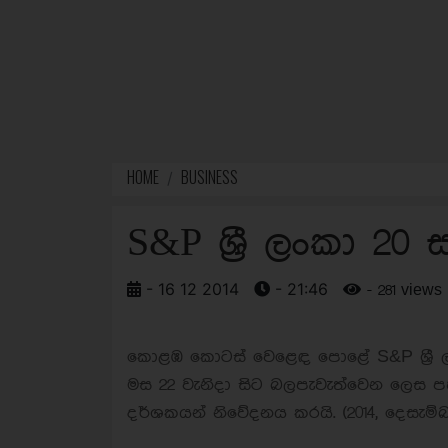
HOME
BUSINESS
S&P ශ්‍රී ලංකා 20
- 16 12 2014
- 21:46
- 281 views
කොළඹ කොටස් වෙළෙඳ පොළේ S&P ශ්‍රී ලං
මස 22 වැනිදා සිට බලපැවැත්වෙන ලෙස ප
දර්ශකයන් නිවේදනය කරයි. (2014, දෙසැම්