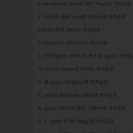
8. කොමර්ෂල් බෑන්ක් ඔෆ් සිලෝන් පී.එල්.සී
9. පීපල්ස් ලීසිං ඇන්ඩ් ෆිනෑන්ස් පී.එල්.සී.
10.ඩී.එෆ්.සී.සී. බෑන්ක් පී.එල්.සී
11. ඩයලොග් අක්සියාටා පී.එල්.සී
12. ඩිස්ටිලරීස් කම්පැනි ඔෆ් ශ්‍රී ලංකා පී.එල්.
13. හැටන් නැෂනල් බෑන්ක් පී.එල්.සී
14. ශ්‍රී ලංකා ටෙලිකොම් පී.එල්.සී.
15. ජෝන් කීල්ස් හොල්ඩින්ස් පී.එල්.සී
16. ලංකා ඔරික්ස් ලීසිං කම්පැනි පී.එල්.සී
17. ද ලයන් බ_වරී සිලෝන් පී.එල්.සී