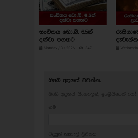
සංචිතය ඩො.බි. 6.5ක්
රුසියාව
දක්වා පහතට
දැවැන්ත 
Monday / 3 / 2026
347
Wednesday
ඔබේ අදහස් එවන්න.
ඔබේ අදහස් සිංහලෙන්, ඉංග්‍රීසියෙන් හෝ 
නම:
විද්‍යුත් තැපැල් ලිපිනය: