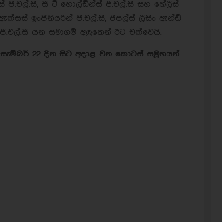
පී.එල්.සී, සී ටී හොල්ඩින්ස් පී.එල්.සී සහ හේලීස්
සස් ඉංජිනියරින් පී.එල්.සී, පීපල්ස් ලීසිං ඇන්ඩ්
් පී.එල්.සී යන සමාගම් අලුතෙන් ඊට එක්වෙයි.
දෙසැම්බර් 22 දින සිට අදාළ වන කොටස් සමූහයන්