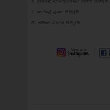
18. නැෂනල් ඩිවලොප්මන්ට් බෑන්ක් පී.එල්.සී
19. නෙස්ලේ ලංකා පී.එල්.සී
20. සම්පත් බෑන්ක් පී.එල්.සී