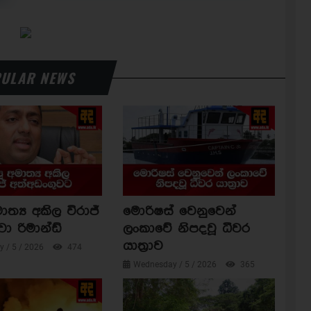
ULAR NEWS
ාත්‍ය අකිල විරාජ්
මොරිෂස් වෙනුවෙන්
වා රිමාන්ඩ්
ලංකාවේ නිපදවූ ධීවර
යාත්‍රාව
 / 5 / 2026
474
Wednesday / 5 / 2026
365