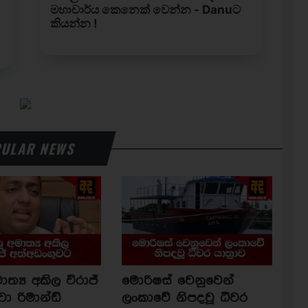
ULAR NEWS
ාත්‍ය අකිල විරාජ්
මොරිෂස් වෙනුවෙන්
වා රිමාන්ඩ්
ලංකාවේ නිපදවූ ධීවර