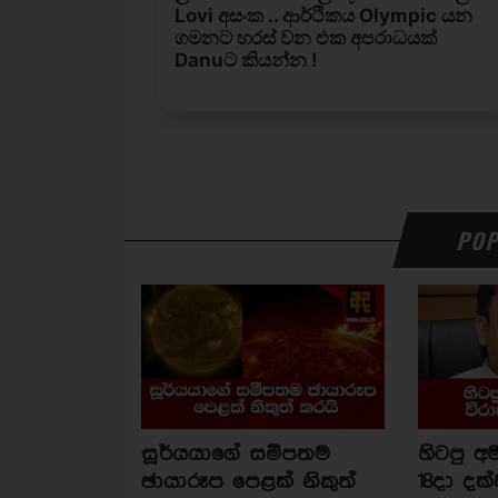
POP
සූර්යයාගේ සමීපතම
හිටපු අම
ඡායාරූප පෙළක් නිකුත්
18දා දක්