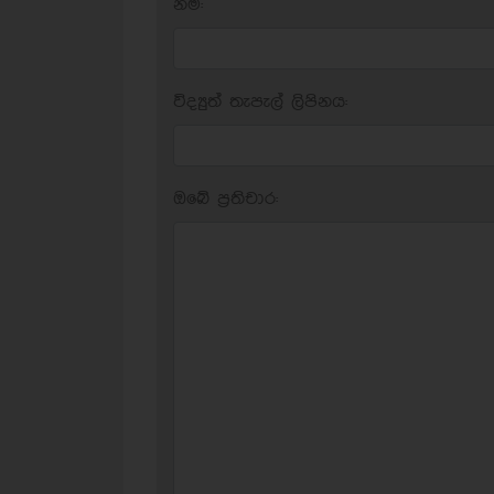
නම:
විද්‍යුත් තැපැල් ලිපිනය:
ඔබේ ප‍්‍රතිචාර: