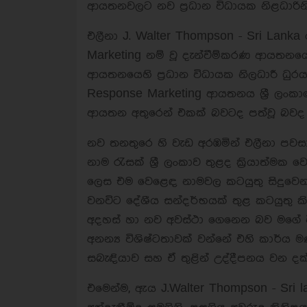
ආයතනවලට නව ප්‍රධාන විධායක නිළධාරි
එලීනා J. Walter Thompson - Sri Lank
Marketing නම් වූ දැන්වීම්කරණ ආයතනය
ආයතනයෙහි ප්‍රධාන විධායක නිලධාරී ධ
Response Marketing ආයතනය ශ්‍රී ලංකා
ආයතන අතුරෙන් එකක් බවටද පත්වූ බවද 
නව තනතුරෙ හි වැඩ අරඹමින් එලීනා පවසා
නාම රැසක් ශ්‍රී ලංකාව තුළද ක්‍රියාත්මක 
ලෙස එම වෙළෙඳ නාමවල කටයුතු සිදුවෙ
වනවිට දේශීය සන්දර්භයක් තුළ කටයුතු කි
අදහස් හා නව අවස්ථා ගෙනෙන බව මගේ විශ
අනන්‍ය විශිෂ්ටතාවක් වන්නේ එහි කාර්ය
සබැඳියාව සහ ඒ තුළින් උද්දීපනය වන දක
එමෙන්ම, ඇය J.Walter Thompson - Sri 