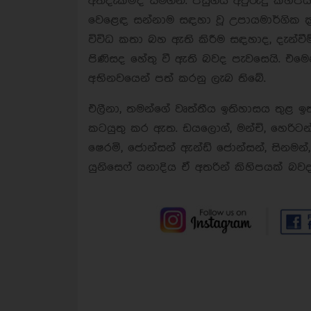
අත්දැකීම්ද සමගිනි. පසුගිය අවුරුදු කිහ
වෙළෙඳ සන්නාම සඳහා වූ උපායමාර්ගික ක‍
විවිධ කතා බහ ඇති කිරීම සඳහාද, දැන්ව
පිණිසද හේතු වී ඇති බවද පැවසෙයි. එමෙ
අභිනවයෙන් පත් කරනු ලැබ තිබේ.
එලීනා, තමන්ගේ වෘත්තීය ඉතිහාසය තුළ ඉත
කටයුතු කර ඇත. ඩයලොග්, මන්චි, හෙරිටන්ස
ෂෙරමි, ජොන්සන් ඇන්ඩ් ජොන්සන්, සිනමන්, 
යුනිසෙෆ් යනාදිය ඒ අතරින් කිහිපයක් බවද