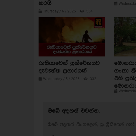
කරයි
Wednesday
Thursday / 6 / 2026
554
රුසියාවෙන් යුක්රේනයට
මොනරාගල
දැවැන්ත ප්‍රහාරයක්
ගංඟා කි
එහි ප්‍රත
Wednesday / 5 / 2026
332
මොනරා
Wednesday
ඔබේ අදහස් එවන්න.
ඔබේ අදහස් සිංහලෙන්, ඉංග්‍රීසියෙන් හෝ 