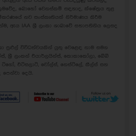
ිපය ඇතුළත ඇය විසින් නිමවා වැඩිදියුණු කරනලද
්‍රමවේද, බොහෝ වෙනස්කම් සඳහාද, ක්ෂේත්‍රය තුළ
ීම්කරණයේ නව සංස්කෘතියක් නිර්මාණය කිරීම
න්ම, ඇය IAA ශ්‍රී ලංකා ශාඛාවේ සභාපතිනිය ලෙසද
ා පුළුල් විවිධත්වයකින් යුතු වෙළෙඳ නාම සමග
්, ශ්‍රී ලංකන් එයාර්ලයින්ස්, කොකාකෝලා, බේබි
ටිගෝ, එටිසලාට්, වෝල්ස්, නෙස්ට්ලේ, කීල්ස් සහ
 පෙන්වා දෙයි.