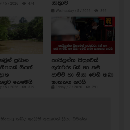
යාත්‍රාව
 / 5 / 2026
474
Wednesday / 5 / 2026
366
ින් ප්‍රධාන
තායිලන්ත සිසුවෙක්
හිපයක් ගියත්
ගුරුවරු 5ක් හා තම
ිලාභ
ආච්චි හා සීයා වෙඩි තබා
ගලට නෙමෙයි
ඝාතනය කරයි
 / 5 / 2026
319
Friday / 7 / 2026
291
සිංහල ශබ්ද ඉංග්‍රීසි අකුරෙන් ලියා එවන්න.