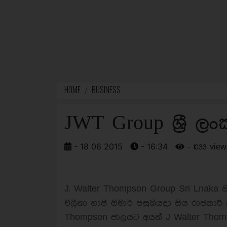
HOME
BUSINESS
JWT Group ශ්‍රී 
- 18 06 2015
- 16:34
- 1033 view
J. Walter Thompson Group Sri Lnaka හ
එලීනා හාජි ඔමාර් පසුගියදා සිය රාජකාරී
Thompson ජාලයට අයත් J Walter Thomps