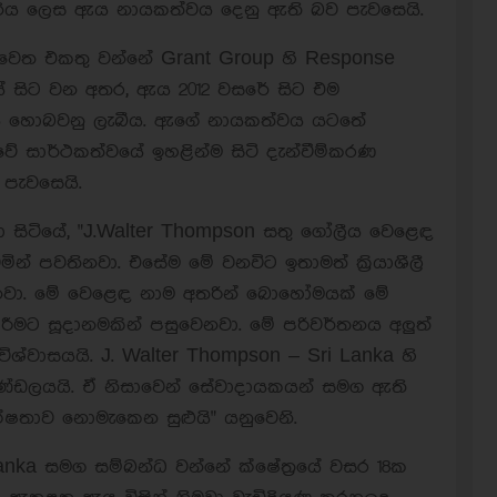
නිය ලෙස ඇය නායකත්වය දෙනු ඇති බව පැවසෙයි.
a වෙත එකතු වන්නේ Grant Group හි Response
ේ සිට වන අතර, ඇය 2012 වසරේ සිට එම
ුරය හොබවනු ලැබීය. ඇගේ නායකත්වය යටතේ
වේ සාර්ථකත්වයේ ඉහළින්ම සිටි දැන්වීම්කරණ
පැවසෙයි.
 සිටියේ, "J.Walter Thompson සතු ගෝලීය වෙළෙඳ
වෙමින් පවතිනවා. එසේම මේ වනවිට ඉතාමත් ක්‍රියාශීලී
නවා. මේ වෙළෙඳ නාම අතරින් බොහෝමයක් මේ
රීමට සූදානමකින් පසුවෙනවා. මේ පරිවර්තනය අලුත්
්වාසයයි. J. Walter Thompson – Sri Lanka හි
 මණ්ඩලයයි. ඒ නිසාවෙන් සේවාදායකයන් සමග ඇති
්ෂතාව නොමැකෙන සුළුයි" යනුවෙනි.
lanka සමග සම්බන්ධ වන්නේ ක්ෂේත්‍රයේ වසර 18ක