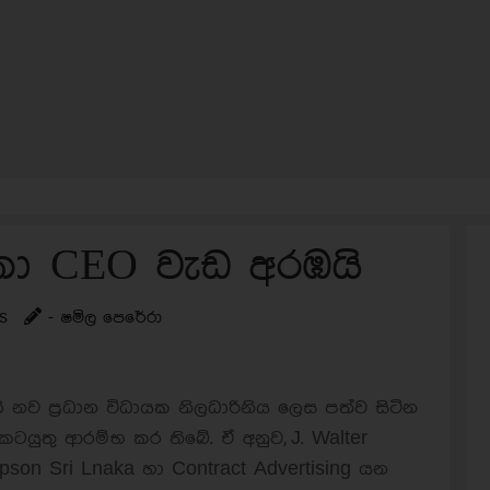
ලංකා CEO වැඩ අරඹයි
s
- ෂමිල පෙරේරා
ි නව ප්‍රධාන විධායක නිලධාරිනිය ලෙස පත්ව සිටින
 කටයුතු ආරම්භ කර තිබේ. ඒ අනුව, J. Walter
on Sri Lnaka හා Contract Advertising යන