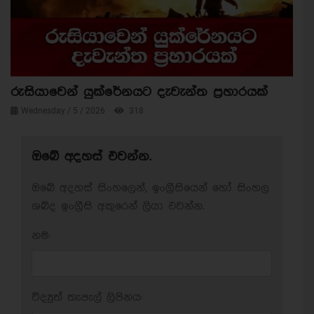
රුසියාවෙන් යුක්රේනයට දැවැන්ත ප්‍රහාරයක්
Wednesday / 5 / 2026
318
ඔබේ අදහස් එවන්න.
ඔබේ අදහස් සිංහලෙන්, ඉංග්‍රීසියෙන් හෝ සිංහල
ශබ්ද ඉංග්‍රීසි අකුරෙන් ලියා එවන්න.
නම:
විද්‍යුත් තැපැල් ලිපිනය: