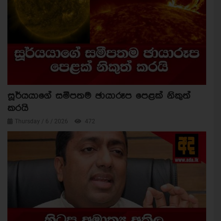
සූර්යයාගේ සමීපතම ඡායාරූප පෙළක් නිකුත්
කරයි
Thursday / 6 / 2026
472