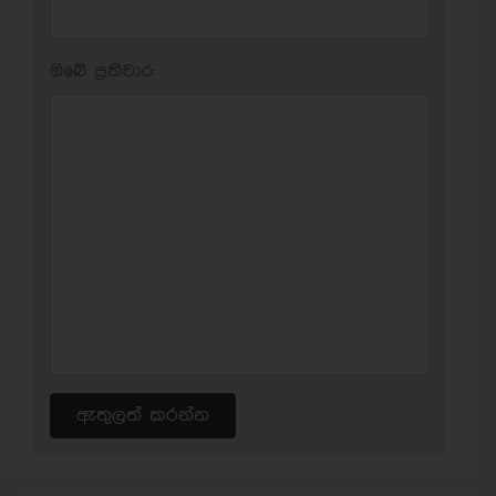
ඔබේ ප‍්‍රතිචාර:
ඇතුලත් කරන්න