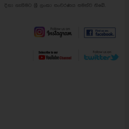
දිනා ගැනීමට ශ්‍රී ලංකා සංචරණය සමත්ව තිබේ.