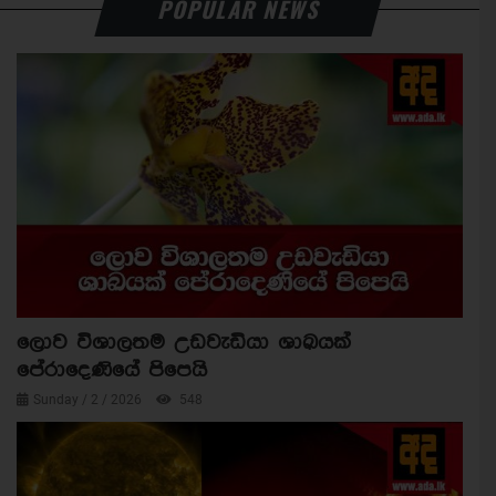
POPULAR NEWS
ලොව විශාලතම උඩවැඩියා ශාඛයක්
පේරාදෙණියේ පිපෙයි
Sunday / 2 / 2026
548