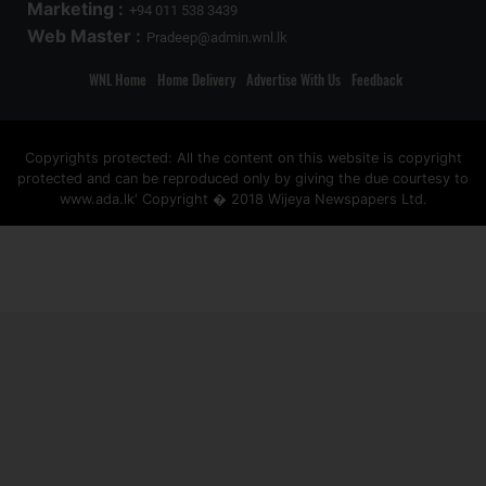
Marketing :
+94 011 538 3439
Web Master :
Pradeep@admin.wnl.lk
WNL Home
Home Delivery
Advertise With Us
Feedback
Copyrights protected: All the content on this website is copyright
protected and can be reproduced only by giving the due courtesy to
www.ada.lk' Copyright � 2018 Wijeya Newspapers Ltd.
ad space