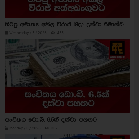
හිටපු අමාත්‍ය අකිල විරාජ් 18දා දක්වා රිමාන්ඩ්
Wednesday / 5 / 2026
455
සංචිතය ඩො.බි. 6.5ක් දක්වා පහතට
Monday / 3 / 2026
337