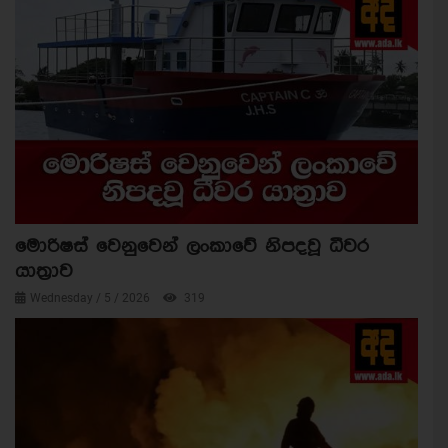
මොරිෂස් වෙනුවෙන් ලංකාවේ නිපදවූ ධීවර
යාත්‍රාව
Wednesday / 5 / 2026
319