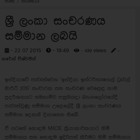
HOME
BUSINESS
ශ්‍රී ලංකා සංචරණය
සම්මාන ලබයි
- 22 07 2015
- 19:49
- 439 views
-
නරේන් විශ්වජිත්
ඉන්දියාවේ පැවැත්වෙන 'ඉන්දියා ඉන්ටර්නැෂනල් ට්‍රැවල්
මාර්ට් 2015' සංචාරක සහ සංචරණ වෙළෙඳ නාම
ප්‍රදර්ශනයට සමගාමීව පසුගියදා බැංගලෝරයේදී
පැවැත්වුණු සම්මාන උළෙලේදී ශ්‍රී ලංකා සංචරණය
සම්මාන දෙකක් දිනාගෙන තිබේ.
ඒ යටතේ හොඳම MICE ක්‍රියාකාරිකයාට හිමි
සම්මානය සහ හොඳම ඉදිරිපත් කිරීමට හිමි සම්මානය