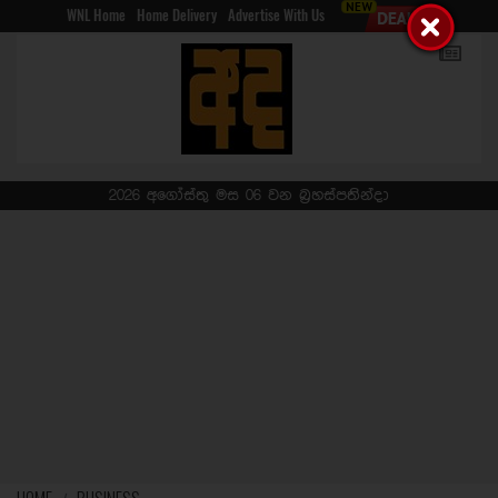
WNL Home
Home Delivery
Advertise With Us
2026 අගෝස්තු මස 06 වන බ්‍රහස්පතින්දා