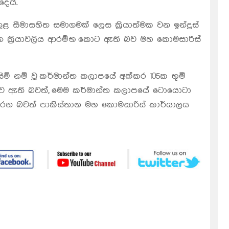
ෙයි.
ුළ සීමාසහිත සමාගමක් ලෙස ක්‍රියාත්මක වන ඉන්දුස්
දන ක්‍රියාවලිය ආරම්භ කොට ඇති බව මහ කොමසාරිස්
ිම් නම් වූ කර්මාන්ත කලාපයේ අක්කර 105ක භූමි
ිතව ඇති බවත්, මෙම කර්මාන්ත කලාපයේ ටොයොටා
රෙන බවත් පාකිස්තාන මහ කොමසාරිස් කාර්යාලය