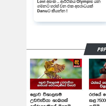
POP
ලොව විශාලතම
රජයේ 
උඩවැඩියා ශාඛයක්
කළ 75000