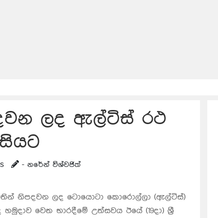
දවන ලද ඇල්ටිස් රථ
සියට
ws
- නරේන් විශ්වජිත්
වෙතින් නිපදවන ලද ටොයොටා කොරොල්ලා (ඇල්ටිස්)
ද හමුදාව වෙත භාරදීමේ උත්සවය ඊයේ (19දා) ශ්‍රී