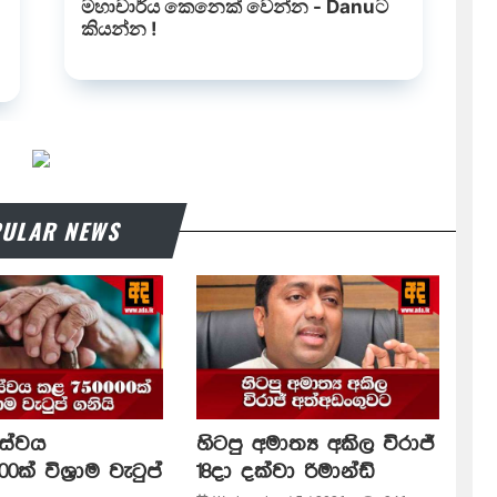
ULAR NEWS
සේවය
හිටපු අමාත්‍ය අකිල විරාජ්
0ක් විශ්‍රාම වැටුප්
18දා දක්වා රිමාන්ඩ්