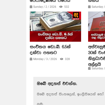
පේරාදෙණියේ පිපෙයි
ගනියි
Sunday / 2 / 2026
532
Saturday 
සංචිතය ඩො.බි. 6.5ක්
අස්වැසුම
දක්වා පහතට
30ක් ව
නිලධාරි
Monday / 3 / 2026
328
අල්ලයි
Saturday 
ඔබේ අදහස් එවන්න.
ඔබේ අදහස් සිංහලෙන්, ඉංග්‍රීසියෙන් හෝ 
නම: