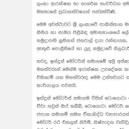
ලංකා ආරක්ෂක හා නාගරික සංවර්ධන අම
මහතාගේ ප්‍රධානත්වයෙන් පැවැත්විණි.
මෙම අවස්ථාවට ශ්‍රී ලංකාවේ පාකිස්තාන ම
නීතිය හා සාමය පිළිබඳ අමාත්‍යාංශයේ ලේක
හමුදාපති ලුතිනන් ජනරාල් දයා රත්නායක
ඇතුළු පොලීසියේ හා යුද හමුදාවේ නිලධාර
තවද, ඉන්දුස් මෝටර්ස් සමාගමේ අලී අස්ඝ
මහත්වරුන් මෙන්ම ආරක්ෂක උපදේශක කර්නල්
එතිශාම් යන මහත්වරුද මෙම උත්සවයට ස
කාර්යාලය පවසයි.
ඉන්දුස් මෝටර්ස් සමාගම විසින් ටොයොටා
ඒවා හවුස් ඔෆ් හබීබ්, ටොයොටා මෝට
ජපාන සමාගම් සමග ඒකාබද්ධ ව්‍යාපාරයක් 
මෝටර් රථ එකලස් කිරීම්, නිෂ්පාදන වැඩිදිය