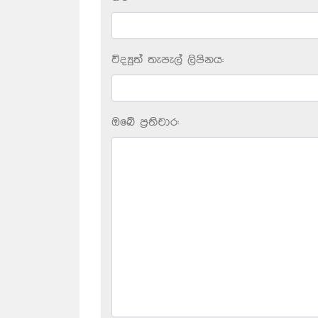
විද්‍යුත් තැපැල් ලිපිනය:
ඔබේ ප‍්‍රතිචාර: