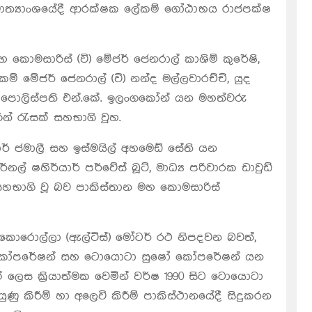
ාත්‍යාංශයේදී ආරක්ෂක ලේකම් ගෝඨාභය රාජපක්ෂ
හ කොමසාරිස් (වි) මේජර් ජෙනරාල් කාශිම් කුරේෂි,
ම් මේජර් ජෙනරාල් (වි) නන්ද මල්ලවාරච්චි, යුද
, පොලිස්පති එන්.කේ. ඉලංගකෝන් යන මහත්වරු
ීන් රැසක් සහභාගි වූහ.
ාර් ජමාලී සහ ඉස්මයිල් අහමෙඩ් සේති යන
 ෂහිර්යාර් පර්වේස් බූට්, මාධ්‍ය පරිවාරක ඩාවුඩ්
හභාගි වූ බව පාකිස්තාන මහ කොමසාරිස්
 කොරොල්ලා (ඇල්ටිස්) මෝටර් රථ නිපදවන බවත්,
ර් කෝපරේෂන් සහ ටොයොටා සුෂෝ කෝපරේෂන් යන
ලෙස ක්‍රියාත්මක වෙමින් වර්ෂ 1990 සිට ටොයොටා
ුණු කිරීම් හා අලෙවි කිරීම් පාකිස්ථානයේදී සිදුකරන