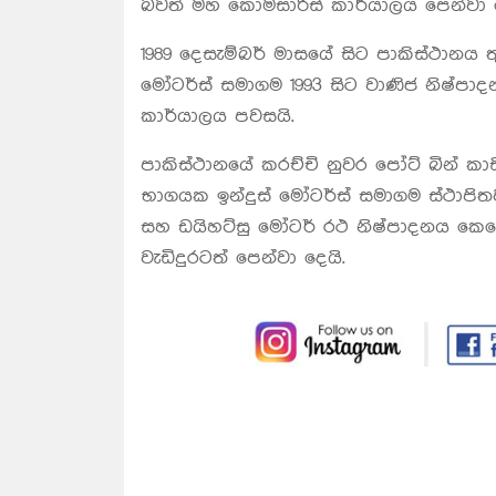
බවත් මහ කොමසාරිස් කාර්යාලය පෙන්වා ද
1989 දෙසැම්බර් මාසයේ සිට පාකිස්ථානය ත
මෝටර්ස් සමාගම 1993 සිට වාණිජ නිෂ්පා
කාර්යාලය පවසයි.
පාකිස්ථානයේ කරච්චි නුවර පෝට් බින් කාස
භාගයක ඉන්දුස් මෝටර්ස් සමාගම ස්ථාප
සහ ඩයිහට්සු මෝටර් රථ නිෂ්පාදනය කෙ
වැඩිදුරටත් පෙන්වා දෙයි.