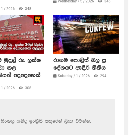
Wednesday / 5 / 2026
346
/ 1 / 2026
348
 මුදල් රු. ලක්ෂ
රාගම පොලිස් බල ප්‍ර
ංචා කළ
දේශයට ඇඳිරි නිතිය
නියන් දෙදෙනෙක්
Saturday / 1 / 2026
294
/ 1 / 2026
308
සිංහල ශබ්ද ඉංග්‍රීසි අකුරෙන් ලියා එවන්න.