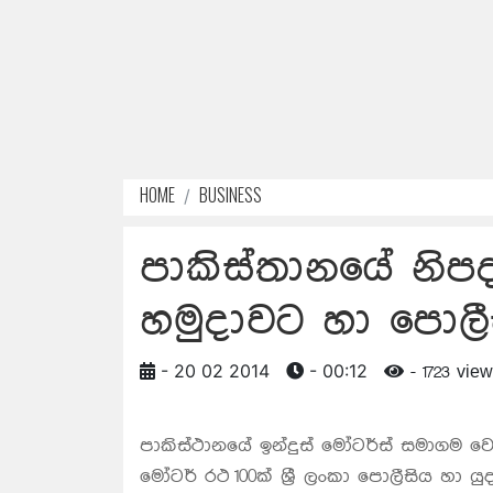
HOME
BUSINESS
පාකිස්තානයේ නිප
හමුදාවට හා පොලී
- 20 02 2014
- 00:12
- 1723 vie
පාකිස්ථානයේ ඉන්දුස් මෝටර්ස් සමාගම 
මෝටර් රථ 100ක් ශ්‍රී ලංකා පොලීසිය හා යු