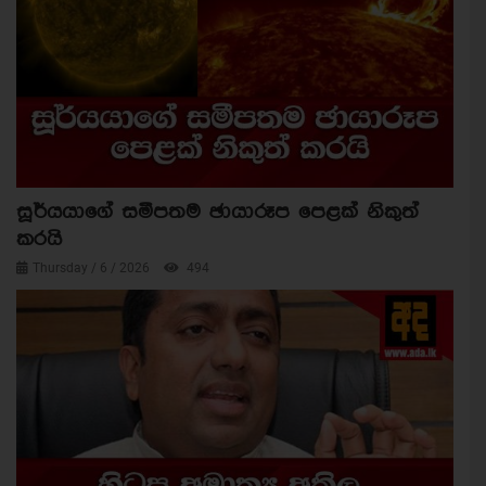
සූර්යයාගේ සමීපතම ඡායාරූප පෙළක් නිකුත්
කරයි
Thursday / 6 / 2026
494