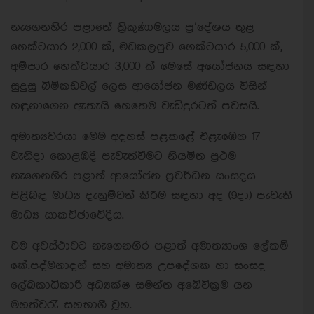
නැගෙනහිර පළාතේ ත්‍රිකුණාමලය ප්‍ර‘දේශය තුළ
හෙක්ටයාර 2,000 ක්, මඩකලපුව හෙක්ටයාර 5,000 ක්,
අම්පාර හෙක්ටයාර 3,000 ක් මෙසේ අයෝජනය සඳහා
සුදුසු බිම්කඩවල් ලෙස ආයෝජන මණ්ඩලය විසින්
හඳුනාගෙන ඇතැයි හෙතෙම වැඩිදුරටත් පවසයි.
අමාත්‍යවරයා මෙම අදහස් පළකළේ එළැඹෙන 17
වැනිදා කොළඹදී පැවැත්වීමට නියමිත ප්‍රථම
නැගෙනහිර පළාත් ආයෝජන ප්‍රවර්ධන සංසදය
පිළිබඳ මාධ්‍ය දැනුම්වත් කිරීම සඳහා අද (9දා) පැවැති
මාධ්‍ය සාකච්ඡාවේදීය.
එම අවස්ථාවට නැගෙනහිර පළාත් අමාත්‍යාංශ ලේකම්
කේ.පද්මනාදන් සහ අමාත්‍ය උපදේශක හා සංසද
ලේඛකාධිකාරී අධ්‍යක්ෂ සමන්ත අබේවික්‍රම යන
මහත්වරැ සහභාගී වූහ.