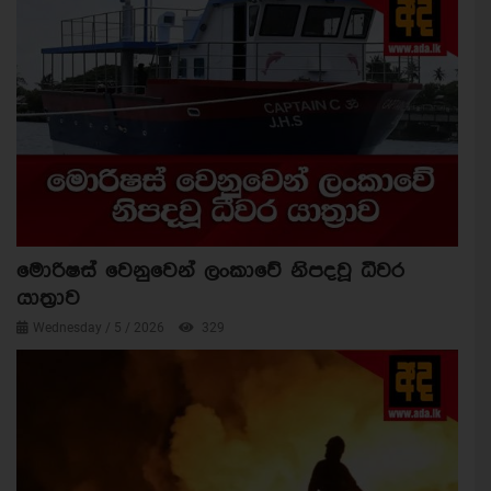
මොරිෂස් වෙනුවෙන් ලංකාවේ නිපදවූ ධීවර
යාත්‍රාව
Wednesday / 5 / 2026
329