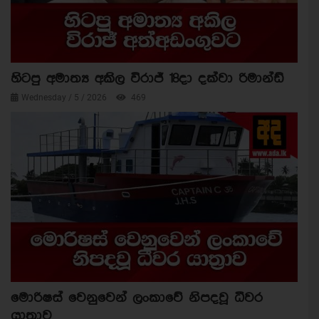
හිටපු අමාත්‍ය අකිල විරාජ් 18දා දක්වා රිමාන්ඩ්
Wednesday / 5 / 2026
469
මොරිෂස් වෙනුවෙන් ලංකාවේ නිපදවූ ධීවර
යාත්‍රාව