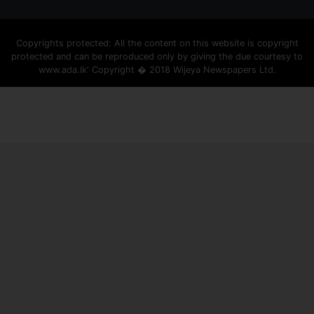
Copyrights protected: All the content on this website is copyright
protected and can be reproduced only by giving the due courtesy to
www.ada.lk' Copyright � 2018 Wijeya Newspapers Ltd.
ad space