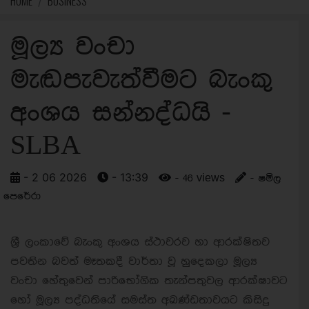
HOME
BUSINESS
මූල්‍ය වංචා
මැඬපැවැත්වීමට බැංකු
අංශය සන්නද්ධයි -
SLBA
- 2 06 2026
- 13:39
- 46 views
- ෂමිල
පෙරේරා
ශ්‍රී ලංකාවේ බැංකු අංශය ස්ථාවරව හා ආරක්ෂිතව
පවතින බවත් මෑතකදී වාර්තා වූ හුදෙකලා මූල්‍ය
වංචා හේතුවෙන් පාරිභෝගික තැන්පතුවල ආරක්ෂාවට
හෝ මූල්‍ය පද්ධතියේ සමස්ත අඛණ්ඩතාවයට කිසිදු