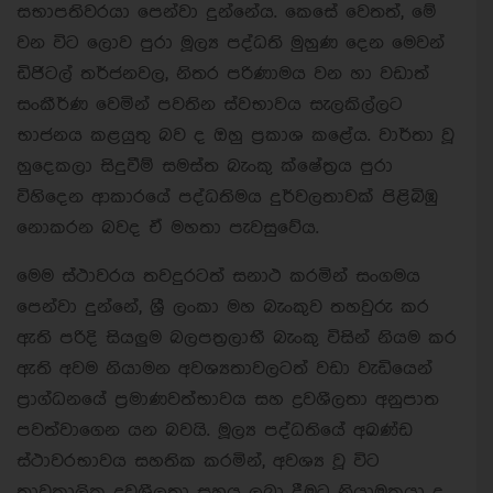
සභාපතිවරයා පෙන්වා දුන්නේය. කෙසේ වෙතත්, මේ
වන විට ලොව පුරා මූල්‍ය පද්ධති මුහුණ දෙන මෙවන්
ඩිජිටල් තර්ජනවල, නිතර පරිණාමය වන හා වඩාත්
සංකීර්ණ වෙමින් පවතින ස්වභාවය සැලකිල්ලට
භාජනය කළයුතු බව ද ඔහු ප්‍රකාශ කළේය. වාර්තා වූ
හුදෙකලා සිදුවීම් සමස්ත බැංකු ක්ෂේත්‍රය පුරා
විහිදෙන ආකාරයේ පද්ධතිමය දුර්වලතාවක් පිළිබිඹු
නොකරන බවද ඒ මහතා පැවසුවේය.
මෙම ස්ථාවරය තවදුරටත් සනාථ කරමින් සංගමය
පෙන්වා දුන්නේ, ශ්‍රී ලංකා මහ බැංකුව තහවුරු කර
ඇති පරිදි සියලුම බලපත්‍රලාභී බැංකු විසින් නියම කර
ඇති අවම නියාමන අවශ්‍යතාවලටත් වඩා වැඩියෙන්
ප්‍රාග්ධනයේ ප්‍රමාණවත්භාවය සහ ද්‍රවශීලතා අනුපාත
පවත්වාගෙන යන බවයි. මූල්‍ය පද්ධතියේ අඛණ්ඩ
ස්ථාවරභාවය සහතික කරමින්, අවශ්‍ය වූ විට
තාවකාලික ද්‍රවශීලතා සහය ලබා දීමට නියාමකයා ද