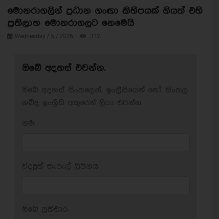
මොනරාගලින් ප්‍රධාන ගංඟා කිහිපයක් ගියත් එහි
ප්‍රතිලාභ මොනරාගලට නෙමෙයි
Wednesday / 5 / 2026
312
ඔබේ අදහස් එවන්න.
ඔබේ අදහස් සිංහලෙන්, ඉංග්‍රීසියෙන් හෝ සිංහල
ශබ්ද ඉංග්‍රීසි අකුරෙන් ලියා එවන්න.
නම:
විද්‍යුත් තැපැල් ලිපිනය:
ඔබේ ප‍්‍රතිචාර: