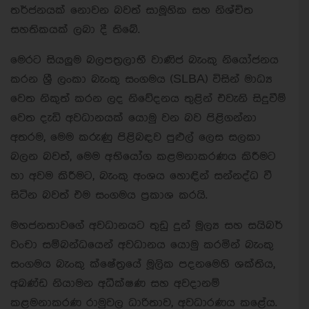
තර්ජනයක් නොවන බවත් සාමූහික සහ නිශ්චිත
සහතිකයක් ලබා දී තිබේ.
මෙරට සියලුම බලපත්‍රලාභී වාණිජ බැංකු නියෝජනය
කරන ශ්‍රී ලංකා බැංකු සංගමය (SLBA) විසින් මාධ්‍ය
වෙත නිකුත් කරන ලද නිවේදනය තුළින් එවැනි සිදුවීම්
වෙත දැඩි අවධානයක් යොමු වන බව පිළිගන්නා
අතරම, මෙම කරුණු පිළිබඳව පුළුල් ලෙස සලකා
බලන බවත්, මෙම අභියෝග කළමනාකරණය කිරීමට
හා අවම කිරීමට, බැංකු අංශය හොඳින් සන්නද්ධ වී
සිටින බවත් එම සංගමය ප්‍රකාශ කරයි.
මහජනතාවගේ අවධානයට තුඩු දුන් මූල්‍ය සහ සයිබර්
වංචා සම්බන්ධයෙන් අවධානය යොමු කරමින් බැංකු
සංගමය බැංකු ක්ෂේත්‍රයේ මූලික පදනමෙහි ශක්තිය,
අඛණ්ඩ නියාමන අධීක්ෂණ සහ අවදානම්
කළමනාකරණ රාමුවල ධාරිතාව, අවධාරණය කළේය.