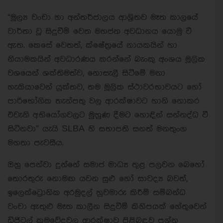
“මූල්‍ය වංචා හා අන්තර්ජාලය ආශ්‍රිතව මෑත කාලයේ
වාර්තා වූ සිදුවීම් වෙත මහජන අවධානය යොමු වී
ඇත. කෙසේ වෙතත්, ක්ෂේත්‍රයේ නායකයින් හා
නියාමකයින් අවධාරණය කරන්නේ බැංකු අංශය මූලික
වශයෙන් ශක්තිමත්ව, නොසැලී සිටීමේ මනා
හැකියාවෙන් යුක්තව, තම මූලික ස්ථාවරභාවයට හෝ
පාරිභෝගික තැන්පතු වල ආරක්ෂාවට හානි නොකර
එවැනි අභියෝගවලට මුහුණ දීමට හොඳින් සන්නද්ධ වී
සිටිනවා” යැයි SLBA හි සභාපති සනත් මනතුංග
මහතා පැවසීය.
ඔහු පෙන්වා දුන්නේ සමාජ මාධ්‍ය තුළ පලවන බෙහෝ
තොරතුරු නොමඟ යවන සුළු හෝ සාවද්‍ය බවත්,
ඉලෙක්ට්‍රොනික අරමුදල් හුවමාරු කිරීම් සම්බන්ධ
වංචා ඇතුළු මෑත කාලීන සිදුවීම් කිහිපයක් හේතුවෙන්
ඩිජිටල් ක්‍රමවේදවල ආරක්ෂාව පිළිබඳව ප්‍රශ්න