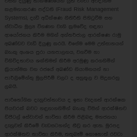
විසින් දියුණු තාක්ෂණයෙන් යුත් වංචා අවදානම්
කළමනාකරණ පද්ධති (Fraud Risk Management
Systems), දැඩි අධීක්ෂණ නීතිරීති පිහිටුවීම සහ
ස්වාධීන මූල්‍ය විගණන වැනි ක්‍රමවේද සඳහා
ආයෝජනය කිරීම මගින් අන්තර්ජාල ආරක්ෂණ රාමු
අඛණ්ඩව වැඩි දියුණු කරයි. එසේම මෙම උත්සාහයන්
බැංකු අංශය පුරා යහපාලනය, වගවීම හා
විනිවිදභාවය ශක්තිමත් කිරීම අරමුණු කරගනිමින්
ක්‍රියාත්මක වන රජයේ අඛණ්ඩ නියාමනයන් හා
පාර්ලිමේන්තු මුලපිරීම් වලට ද අනුකූල ව සිදුකරනු
ලබයි.
පාරිභෝගික දැනුවත්භාවය ද ඉතා වැදගත් ආරක්ෂක
පියවරක් බවට හඳුනාගනිමින් බැංකු විසින් ආරක්ෂිතව
ඩිජිටල් සේවාවන් භාවිතා කිරීම පිළිබඳ මහජනයා
දැනුවත් කිරීමේ වැඩසටහන්ද තීව්‍ර කර ඇත. මුරපද
ආරක්ෂිතව භාවිතා කිරීම, තතුබෑම් නොහොත් රවටා