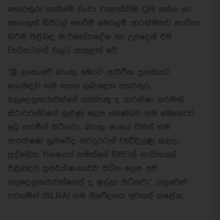
තොරතුරු ගැනීමේ වංචා වැළැක්වීම, QR කේත හා
අනෙකුත් ඩිජිටල් ගෙවීම් මෙවලම් ආරක්ෂිතව භාවිතා
කිරීම පිළිබඳ මාර්ගෝපදේශ හා උපදෙස් එම
වැඩසටහන් වලට ඇතුළත් වේ.
“ශ්‍රී ලංකාවේ බැංකු, මෙරට ආර්ථික ප්‍රගතියට
නොමඳව තම සහය ලබාදෙන අතරතුර,
ගනුදෙනුකරුවන්ගේ තැන්පතු ද ආරක්ෂා කරමින්,
ස්ථාවරත්වයේ කුළුණු ලෙස අඛණ්ඩව තම මෙහෙවර
ඉටු කරමින් සිටිනවා. බැංකු අංශය විසින් තම
ආරක්ෂණ ක්‍රමවේද තවදුරටත් වැඩිදියුණු කළද,
පුද්ගලික වශයෙන් තමන්ගේ ඩිජිටල් භාවිතයන්
පිළිබඳව සුපරීක්ෂාකාරීව සිටින ලෙස අපි
ගනුදෙනුකරුවන්ගෙන් ද ඉල්ලා සිටිනවා” යනුවෙන්
පවසමින් (SLBA) තම නිවේදනය අවසන් කළේය.