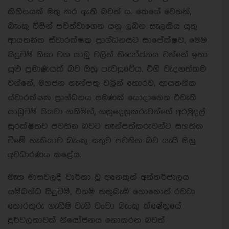
කිහිපයක් මතු කර ඇති බවත් ය. කෙසේ වෙතත්,
බැංකු විසින් පවත්වාගෙන යනු ලබන සැලකිය යුතු
ආයතනික ස්වාරක්ෂක ප්‍රාග්ධනයට සාපේක්ෂව, මෙම
සිදුවීම් නිසා වන පාඩු වලින් නියෝජනය වන්නේ ඉතා
සුළු ප්‍රමාණයක් බව ඔහු පැවසුවේය. එහි වැදගත්කම
වන්නේ, මහජන තැන්පතු වලින් තොරව, ආයතනික
ස්වාරක්ෂක ප්‍රාග්ධනය පමණක් යොදාගෙන එවැනි
පාඩුවීම් පියවා ගනිමින්, ගනුදෙනුකරුවන්ගේ අරමුදල්
සුරක්ෂිතව පවතින බවට තැන්පත්කරුවන්ට සහතික
වීමේ හැකියාව බැංකු සතුව පවතින බව යැයි ඔහු
අවධාරණය කළේය.
මෑත මාසවලදී වාර්තා වූ අනෙකුත් අන්තර්ජාලය
සම්බන්ධ සිදුවීම්, එනම් තතුබෑම් නොහොත් රවටා
තොරතුරු ගැනීම වැනි වංචා බැංකු ක්ෂේත්‍රයේ
දුර්වලතාවක් නියෝජනය නොකරන බවත්