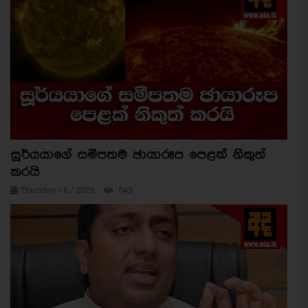
සූර්යයාගේ සමීපතම ඡායාරූප පෙළක් නිකුත්
කරයි
Thursday / 6 / 2026
543