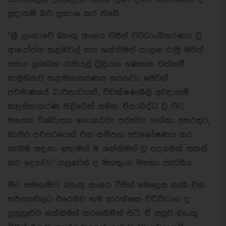
සූදානම් බව ප්‍රකාශ කර තිබේ.
“ශ්‍රී ලංකාවේ බැංකු අංශය විසින් විවිධාංගීකරණය වූ
ආයෝජන කළඹවල් සහ ශක්තිමත් පාලන රාමු මගින්
සහය ලැබෙන රුපියල් ට්‍රිලියන ගණනක වත්කම්
සාමූහිකව කළමනාකරණය කරනවා. මෙවන්
පරිමාණයේ ධාරිතාවයක්, විචක්ෂණශීලී අවදානම්
කළමනාකරණ පිළිවෙත් සමඟ ඒකාබද්ධ වූ විට,
මහජන විශ්වාසය නොකඩවා පවත්වා ගන්නා අතරතුර,
බාහිර පරිසරයෙන් එන කම්පන අවශෝෂණය කර
ගැනීම සඳහා ඉතාමත් ම ශක්තිමත් වූ පදනමක් සකස්
කර දෙනවා” යනුවෙන් ද මනතුංග මහතා පැවසීය.
මීට සමගාමීව, බැංකු අංශය විසින් මෙලෙස නැගී එන
තර්ජනවලට එරෙහිව තම ආරක්ෂක විධිවිධාන ද
යුහුසුළුව ශක්තිමත් කරගනිමින් සිටී. ඒ අනුව බැංකු