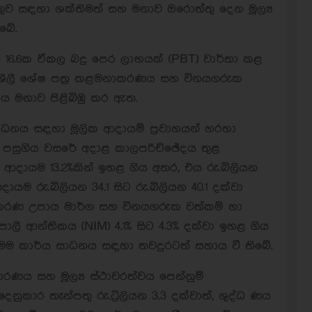
ාර්තුව සඳහා ශක්තිමත් සහ මනාව ඔරොත්තු දෙන මූල්‍ය
බේ.
 16.6ක ඒකල බදු පෙර ලාභයක් (PBT) වාර්තා කළ
ණශීලී ශේෂ පත්‍ර කළමනාකරණය සහ විනයගරුක
 මනාව පිළිබිඹු කර ඇත.
ධනය සඳහා මූලික ආදායම් ප්‍රවාහයන් හරහා
. පසුගිය වසරේ අදාළ කාලපරිච්ඡේදය තුළ
් ආදායම 13.2%කින් ඉහළ ගිය අතර, එය රු.බිලියන
ායම රු.බිලියන 34.1 සිට රු.බිලියන 40.1 දක්වා
ිමිලකරණ උපාය මාර්ග සහ විනයගරුක වත්කම් හා
ී ආන්තිකය (NIM) 4.1% සිට 4.3% දක්වා ඉහළ ගිය
 මෙම කාර්ය සාධනය සඳහා තවදුරටත් සහාය වී තිබේ.
සාරණය සහ මූල්‍ය ස්ථාවරත්වය පෙන්නුම්
ුදෙනුකාර තැන්පතු රු.ට්‍රිලියන 3.3 දක්වාත්, ශුද්ධ ණය