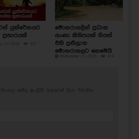
ෙන් යුක්රේනයට
මොනරාගලින් ප්‍රධාන
ප්‍රහාරයක්
ගංඟා කිහිපයක් ගියත්
එහි ප්‍රතිලාභ
 / 5 / 2026
331
මොනරාගලට නෙමෙයි
Wednesday / 5 / 2026
314
සිංහල ශබ්ද ඉංග්‍රීසි අකුරෙන් ලියා එවන්න.