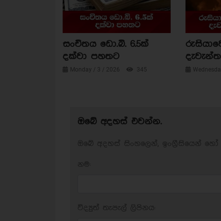
සංචිතය ඩො.බි. 6.5ක්
රුසියාව
දක්වා පහතට
දැවැන්ත 
Monday / 3 / 2026
345
Wednesday
ඔබේ අදහස් එවන්න.
ඔබේ අදහස් සිංහලෙන්, ඉංග්‍රීසියෙන් හෝ 
නම:
විද්‍යුත් තැපැල් ලිපිනය: