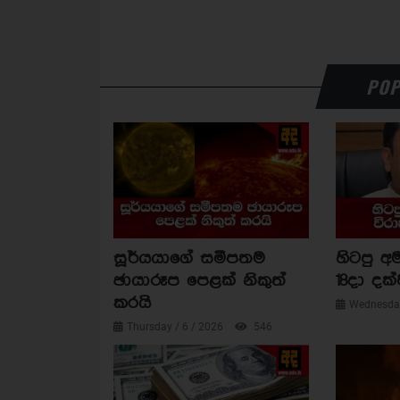
POP
සූර්යයාගේ සමීපතම
හිටපු අම
ඡායාරූප පෙළක් නිකුත්
18දා දක්
කරයි
Wednesday
Thursday / 6 / 2026
546