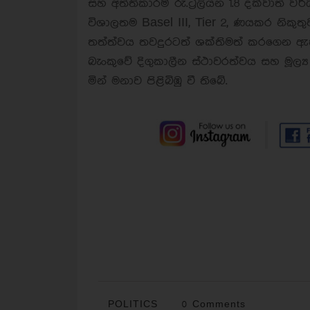
සහ අත්තිකාරම් රු.ට්‍රිලියන 1.8 දක්වාත් ව
විශාලතම Basel III, Tier 2, ණයකර නිකුතු
තත්ත්වය තවදුරටත් ශක්තිමත් කරගෙන ඇත.
බැංකුවේ දිගුකාලීන ස්ථාවරත්වය සහ මූල
මින් මනාව පිළිබිඹු වී තිබේ.
POLITICS
0 Comments