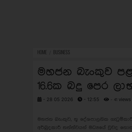
HOME
BUSINESS
මහජන බැංකුව පළමු
16.6ක බදු පෙර ලා
- 28 05 2026
- 12:55
- 41 views
මහජන බැංකුව, භූ දේශපාලනික ගැටුම්කා
අර්බුදකාරී තත්ත්වයන් මධ්‍යයේ වුවද නො