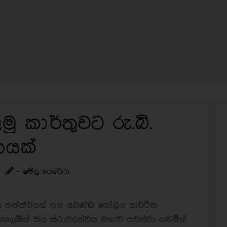
 කාර්තුවට රු.බි.
භයක්
- ෂමිල පෙරේරා
රී තත්ත්වයන් සහ අඛණ්ඩ ගෝලීය ආර්ථික
සැලෙමින් සිය ස්ථාවරත්වය මනාව පවත්වා ගනිමින්