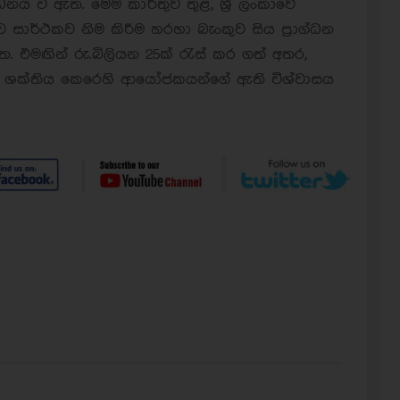
ර්ධනය වී ඇත. මෙම කාර්තුව තුළ, ශ්‍රී ලංකාවේ
ව සාර්ථකව නිම කිරීම හරහා බැංකුව සිය ප්‍රාග්ධන
 එමඟින් රු.බිලියන 25ක් රැස් කර ගත් අතර,
්‍ය ශක්තිය කෙරෙහි ආයෝජකයන්ගේ ඇති විශ්වාසය