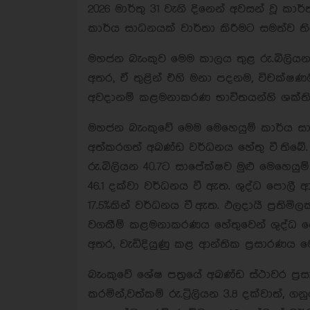
2026 මාර්තු 31 වැනි දිනෙන් අවසන් වූ ක
කාර්ය සාධනයක් වාර්තා කිරීමට සමත්ව ති
මහජන බැංකුව මෙම කාලය තුළ රු.බිලියන
අතර, ඒ තුළින් එහි මනා පදනම, විචක්ෂ
අවදානම් කළමනාකරණ භාවිතයන්හි ශක්තිය
මහජන බැංකුවේ මෙම මෙහෙයුම් කාර්ය සා
අත්කරගත් අඛණ්ඩ වර්ධනය හේතු වී තිබේ
රු.බිලියන 40.7ට සාපේක්ෂව මුළු මෙහෙයුම
46.1 දක්වා වර්ධනය වී ඇත. ශුද්ධ පොලී ආද
17.5%කින් වර්ධනය වී ඇත. ඵලදායී ප්‍රත
වගකීම් කළමනාකරණය හේතුවෙන් ශුද්ධ පොල
අතර, වැඩිදියුණු කළ ආන්තික ප්‍රසාරණය
බැංකුවේ ශේෂ පත්‍රයේ අඛණ්ඩ ස්ථාවර ප්‍ර
කරමින්,වත්කම් රු.ට්‍රිලියන 3.8 දක්වාත්, ගන