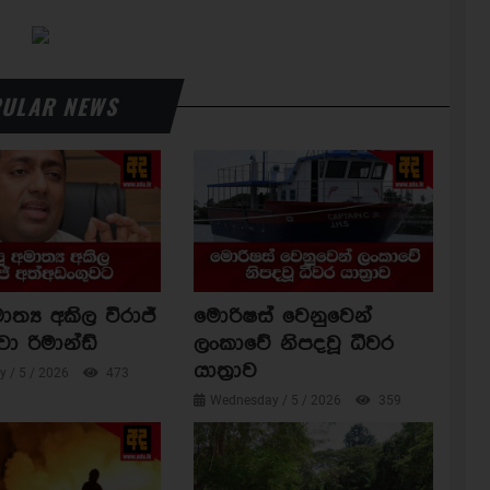
ULAR NEWS
ාත්‍ය අකිල විරාජ්
මොරිෂස් වෙනුවෙන්
වා රිමාන්ඩ්
ලංකාවේ නිපදවූ ධීවර
යාත්‍රාව
 / 5 / 2026
473
Wednesday / 5 / 2026
359