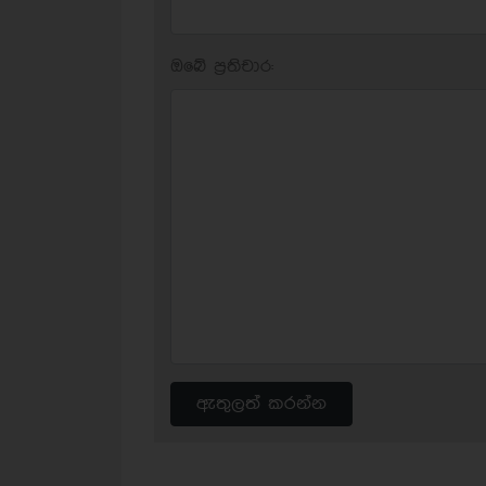
ඔබේ ප‍්‍රතිචාර:
ඇතුලත් කරන්න