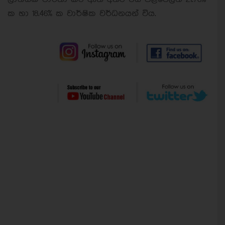
ක හා 18.46% ක වාර්ෂික වර්ධනයන් විය.