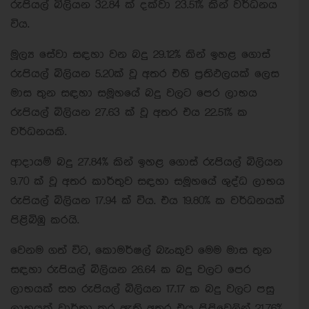
රුපියල් බිලියන 32.84 ක් දක්වා 23.51% කින් වර්ධනය
විය.
මූල්‍ය සේවා සඳහා වන බදු 29.12% කින් ඉහළ ගොස්
රුපියල් බිලියන 5.20ක් වූ අතර එහි ප්‍රතිඵලයක් ලෙස
මාස තුන සඳහා සමූහයේ බදු වලට පෙර ලාභය
රුපියල් බිලියන 27.63 ක් වූ අතර එය 22.51% ක
වර්ධනයකි.
ආදායම් බදු 27.84% කින් ඉහළ ගොස් රුපියල් බිලියන
9.70 ක් වූ අතර කාර්තුව සඳහා සමූහයේ ශුද්ධ ලාභය
රුපියල් බිලියන 17.94 ක් විය. එය 19.80% ක වර්ධනයක්
පිළිබිඹු කරයි.
වෙනම ගත් විට, කොමර්ෂල් බැංකුව මෙම මාස තුන
සඳහා රුපියල් බිලියන 26.64 ක බදු වලට පෙර
ලාභයක් සහ රුපියල් බිලියන 17.17 ක බදු වලට පසු
ලාභයක් වාර්තා කර ඇති අතර එය පිළිවෙලින් 21.76%