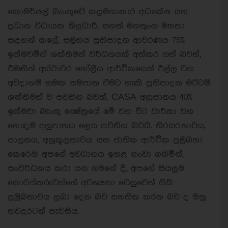
කොමර්ෂල් බැංකුවේ කළමනාකාර අධ්‍යක්ෂ සහ
ප්‍රධාන විධායක නිළධාරී, සනත් මනතුංග මහතා
සඳහන් කලේ, සමූහය ප්‍රතිපාදන ආවරණය 75%
ඉක්මවමින් ශක්තිමත් වර්ධනයක් අත්කර ගත් බවත්,
එමඟින් අස්ථාවර ගෝලීය ආර්ථිකයෙන් එල්ල වන
අවදානම් සමඟ සමපාත වීමට හැකි ප්‍රතිපාදන මට්ටම්
ශක්තිමත් ව පවතින බවත්, CASA අනුපාතය 40%
ඉක්මවා බැංකු ක්‍ෂේත්‍රයේ මේ වන විට වාර්තා වන
හොඳම අනුපාතය ලෙස පවතින බවයි. තිරසරභාවය,
පාලනය, අනුකූලතාවය සහ ජාතික ආර්ථික ප්‍රමුඛතා
කෙරෙහි අපගේ අවධානය ඉහළ නංවා ගනිමින්,
සංවර්ධනය කරා යන ගමනේ දී, අපගේ සියලුම
කොටස්කරුවන්ගේ අවශ්‍යතා වෙනුවෙන් නිසි
ප්‍රමුඛතාවය ලබා දෙන බව සහතික කරන බව ද ඔහු
තවදුරටත් පැවසීය.