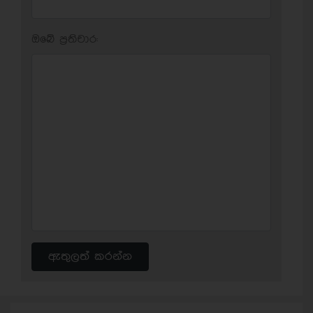
ඔබේ ප‍්‍රතිචාර:
ඇතුලත් කරන්න