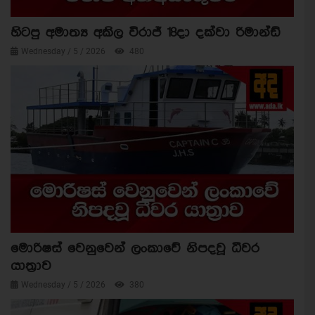
හිටපු අමාත්‍ය අකිල විරාජ් 18දා දක්වා රිමාන්ඩ්
Wednesday / 5 / 2026
480
මොරිෂස් වෙනුවෙන් ලංකාවේ නිපදවූ ධීවර
යාත්‍රාව
Wednesday / 5 / 2026
380