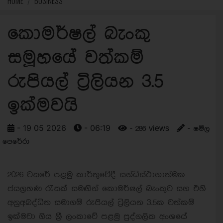
HOME
BUSINESS
කොමර්ෂල් බැංකු
සමූහයේ වත්කම්
රුපියල් ට්‍රිලියන 3.5
ඉක්මවයි
- 19 05 2026
- 06:19
- 286 views
- ෂමිල
පෙරේරා
2026 වසරේ පළමු කාර්තුවේදී සන්ධිස්ථානාත්මක
ජයග්‍රහණ රැසක් සමඟින් කොමර්ෂල් බැංකුව සහ එහි
අනුඅබද්ධිත සමාගම් රුපියල් ට්‍රිලියන 3.5ක වත්කම්
ඉක්මවා ගිය ශ්‍රී ලංකාවේ පළමු පුද්ගලික අංශයේ