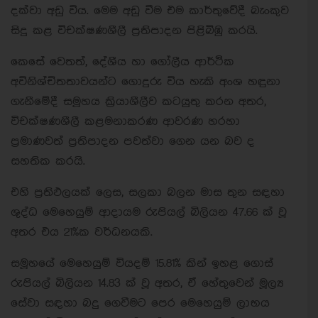
දක්වා අඩු විය. මෙම අඩු වීම එම කාර්තුවේදී බැංකුව
සිදු කළ විචක්ෂණශීලී ප්‍රතිපාදන පිළිබිඹු කරයි.
කෙසේ වෙතත්, දේශීය හා ගෝලීය ආර්ථික
අවිනිශ්චිතතාවයන්ට ගොදුරු විය හැකි අංශ හඳුනා
ගැනීමේදී සමූහය ක්‍රියාශීලීව කටයුතු කරන අතර,
විචක්ෂණශීලී කළමනාකරණ ආවරණ හරහා
ප්‍රමාණවත් ප්‍රතිපාදන පවත්වා ගෙන යන බව ද
සහතික කරයි.
එහි ප්‍රතිඵලයක් ලෙස, සලකා බලන මාස තුන සඳහා
ශුද්ධ මෙහෙයුම් ආදායම රුපියල් බිලියන 47.66 ක් වූ
අතර එය 21%ක වර්ධනයකි.
සමූහයේ මෙහෙයුම් වියදම් 15.81% කින් ඉහළ ගොස්
රුපියල් බිලියන 14.83 ක් වූ අතර, ඒ හේතුවෙන් මූල්‍ය
සේවා සඳහා බදු ගෙවීමට පෙර මෙහෙයුම් ලාභය