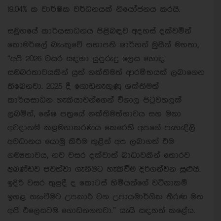
19.04% ක වාර්ෂික වර්ධනයක් නියෝජනය කරයි.
සමූහයේ කාර්යසාධනය පිළිබඳව අදහස් දක්වමින්
කොමර්ෂල් බැංකුවේ සභාපති ෂාර්හන් මුසීන් මහතා,
“අපි 2026 වසර සඳහා සුපුරුදු ලෙස හොඳ
සමබරතාවයකින් යුත් ශක්තිමත් ආරම්භයක් ලබාගෙන
තිබෙනවා. 2025 දී ගොඩනැඟුණු ශක්තිමත්
කාර්යසාධන හැකියාවන්ගෙන් විශාල පිටුවහලක්
ලබමින්, ශේෂ පත්‍රයේ ශක්තිමත්භාවය සහ මනා
අවදානම් කළමනාකරණය කෙරෙහි අපගේ පැහැදිලි
අවධානය යොමු කිරීම තුළින් අප ලබාගත් එම
ගම්‍යතාවය, නව වසර දක්වාත් බාධාවකින් තොරව
අඛණ්ඩව පවත්වා ගැනීමට හැකිවීම දිරිගන්වන සුළුයි.
ඉදිරි වසර තුළදී ද කොටස් හිමියන්ගේ වටිනාකම්
ඉහළ නැංවීමට උපකාරී වන උපායමාර්ගික තීරණ මත
අපි එලෙසටම ගොඩනගනවා.” යැයි සඳහන් කළේය.