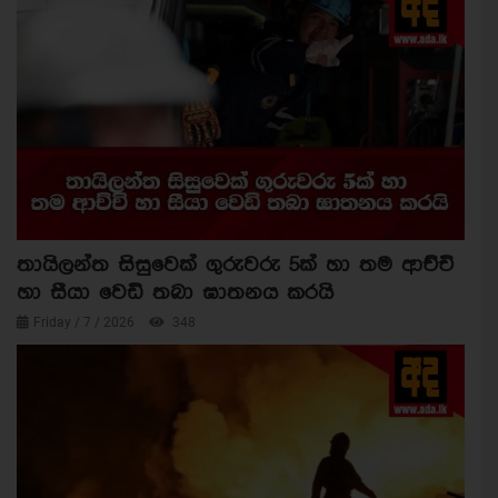
තායිලන්ත සිසුවෙක් ගුරුවරු 5ක් හා තම ආච්චි
හා සීයා වෙඩි තබා ඝාතනය කරයි
Friday / 7 / 2026
348