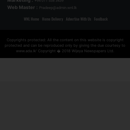
Marketing :
+94 011 538 3439
Web Master :
Pradeep@admin.wnl.lk
WNL Home
Home Delivery
Advertise With Us
Feedback
Copyrights protected: All the content on this website is copyright
protected and can be reproduced only by giving the due courtesy to
www.ada.lk' Copyright � 2018 Wijeya Newspapers Ltd.
ad space