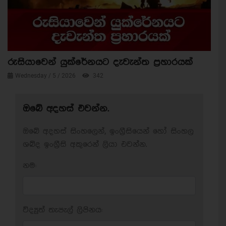
රුසියාවෙන් යුක්රේනයට දැවැන්ත ප්‍රහාරයක්
Wednesday / 5 / 2026
342
ඔබේ අදහස් එවන්න.
ඔබේ අදහස් සිංහලෙන්, ඉංග්‍රීසියෙන් හෝ සිංහල
ශබ්ද ඉංග්‍රීසි අකුරෙන් ලියා එවන්න.
නම:
විද්‍යුත් තැපැල් ලිපිනය: