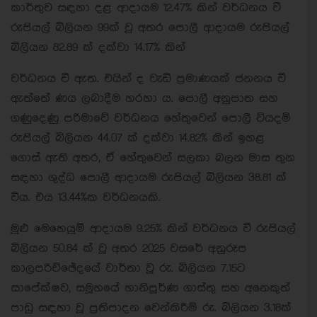
කාර්තුව සඳහා දළ ආදායම 12.47% කින් වර්ධනය වී
රුපියල් බිලියන 99ක් වූ අතර පොලී ආදායම රුපියල්
බිලියන 82.89 ක් දක්වා 14.17% කින්
වර්ධනය වී ඇත. එයින් ද වැඩි ප්‍රමාණයක් ජනනය වී
ඇත්තේ ණය ලබාදීම හරහා ය. පොලී අනුපාත සහ
ගණුදෙණු පරිමාවේ වර්ධනය හේතුවෙන් පොලී වියදම්
රුපියල් බිලියන 44.07 ක් දක්වා 14.82% කින් ඉහළ
ගොස් ඇති අතර, ඒ හේතුවෙන් සලකා බලන මාස තුන
සඳහා ශුද්ධ පොලී ආදායම රුපියල් බිලියන 38.81 ක්
විය. එය 13.44%ක වර්ධනයකි.
මුළු මෙහෙයුම් ආදායම 9.25% කින් වර්ධනය වී රුපියල්
බිලියන 50.84 ක් වූ අතර 2025 වසරේ අනුරූප
කාලපරිච්ඡේදයේ වාර්තා වූ රු. බිලියන 7.15ට
සාපේක්ෂව, සමූහයේ හානිපූර්ණ ගාස්තු සහ අනෙකුත්
පාඩු සඳහා වූ ප්‍රතිපාදන වෙන්කිරීම් රු. බිලියන 3.18ක්