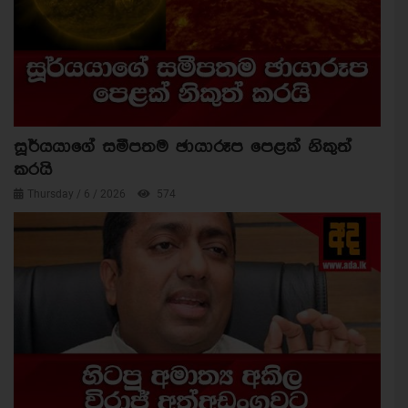
සූර්යයාගේ සමීපතම ඡායාරූප පෙළක් නිකුත්
කරයි
Thursday / 6 / 2026
574