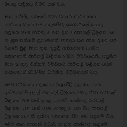
බැංකු සමූහය බවට පත් විය.
ණය කේන්ද්‍ර කරගත් 2025 වසරේ වාර්තාගත
කාර්යසාධනය මත පදනම්ව, කොමර්ෂල් බැංකු
සමූහය 2026 මාර්තු 31 වන දිනට රුපියල් ට්‍රිලියන 3.61
ක මුළු වත්කම් ප්‍රමාණයක් වාර්තා කර ඇති අතර එය
වසරේ මුල් මාස තුන තුළදී අත්කරගත් 6.81%ක
නැතහොත් රුපියල් බිලියන 230ක වර්ධනයකි. පසුගිය
මාස 12 තුළ වත්කම් වර්ධනය රුපියල් බිලියන 610ක්
නැතහොත් 20.34%ක වාර්ෂික වර්ධනයක් විය.
මෙම වර්ධනය අදාල කාර්තුවේදී දළ ණය සහ
අත්තිකාරම් මුදල් රුපියල් ට්‍රිලියන 2.16 දක්වා රුපියල්
බිලියන 71.61 කින් ඉහළ යාමත්, තැන්පතු රුපියල්
බිලියන 171.14 කින් 2026 මාර්තු 31 වන විට රුපියල්
ට්‍රිලියන 2.87 ක් දක්වා වර්ධනය වීම මත පදනම් විය.
මෙය ණය පොතේ 31.35% ක සහ තැන්පතු කළඹේ