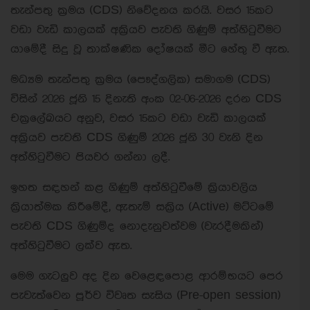
තැන්පතු ක්‍රමය (CDS) නිවේදනය කරයි. වසර 15කට
වඩා වැඩි කාලයක් අක්‍රියව පැවති ගිණුම් අත්හිටුවීමට
යාමේදී සිදු වූ තාක්ෂණික දෝෂයක් මීට හේතු වී ඇත.
මධ්‍යම තැන්පතු ක්‍රමය (පෞද්ගලික) සමාගම (CDS)
විසින් 2026 ජූනි 15 දිනැති අංක 02-06-2026 දරන CDS
චක්‍රලේඛයට අනුව, වසර 15කට වඩා වැඩි කාලයක්
අක්‍රියව පැවති CDS ගිණුම් 2026 ජූනි 30 වැනි දින
අත්හිටුවීමට පියවර ගන්නා ලදී.
ඉහත සඳහන් කළ ගිණුම් අත්හිටුවීමේ ක්‍රියාවලිය
ක්‍රියාත්මක කිරීමේදී, ඇතැම් සක්‍රිය (Active) මට්ටමේ
පැවති CDS ගිණුම්ද නොදැනුවත්වම (වැරදීමකින්)
අත්හිටුවීමට ලක්ව ඇත.
මෙම ගැටලුව අද දින වෙළෙඳපොළ ආරම්භයට පෙර
පැවැත්වෙන පූර්ව විවෘත සැසිය (Pre-open session)