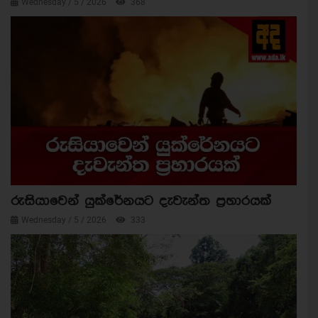
Wednesday / 5 / 2026
368
රුසියාවෙන් යුක්රේනයට දැවැන්ත ප්‍රහාරයක්
Wednesday / 5 / 2026
333