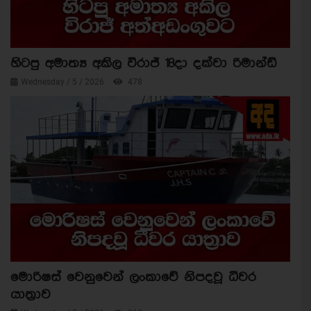
හිටපු අමාත්‍ය අකිල විරාජ් 18දා දක්වා රිමාන්ඩ්
Wednesday / 5 / 2026
478
මොරිෂස් වෙනුවෙන් ලංකාවේ නිපදවූ ධීවර
යාත්‍රාව