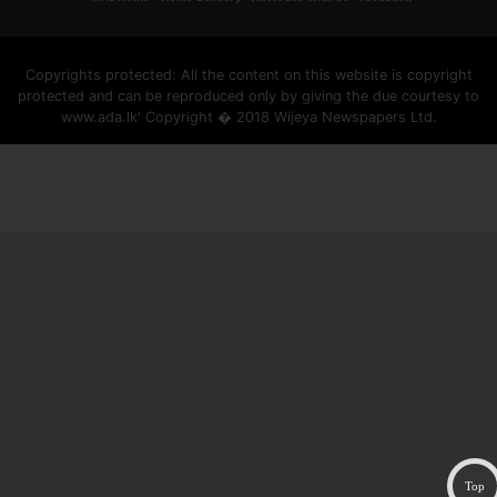
Copyrights protected: All the content on this website is copyright
protected and can be reproduced only by giving the due courtesy to
www.ada.lk' Copyright � 2018 Wijeya Newspapers Ltd.
ad space
Top