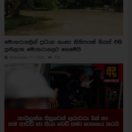
මොනරාගලින් ප්‍රධාන ගංඟා කිහිපයක් ගියත් එහි
ප්‍රතිලාභ මොනරාගලට නෙමෙයි
Wednesday / 5 / 2026
322