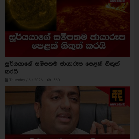
සූර්යයාගේ සමීපතම ඡායාරූප පෙළක් නිකුත්
කරයි
Thursday / 6 / 2026
560