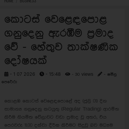
HOME
BUSINESS
කොටස් වෙළෙඳපොළ
ගනුදෙනු ඇරඹීම ප්‍රමාද
වේ - හේතුව තාක්ෂණික
දෝෂයක්
- 1 07 2026
- 15:48
- 30 views
- ෂමිල
පෙරේරා
කොළඹ කොටස් වෙළෙඳපොළේ අද (ජූලි 01) දින
සාමාන්‍ය ගනුදෙනු කටයුතු (Regular Trading) ආරම්භ
කිරීම නියමිත වේලාවට වඩා ප්‍රමාද වූ අතර, එය
පෙරවරු 11.00 දක්වා දීර්ඝ කිරීමට සිදුවූ බව මධ්‍යම