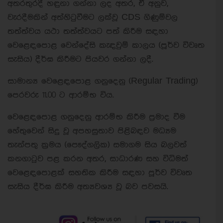
අතරතුරදී හඳුනා ගන්නා ලද අතර, ඒ අනුව,
වැරදීමකින් අත්හිටුවීමට ලක්වූ CDS ගිණුම්වල
තත්ත්වය යථා තත්ත්වයට පත් කිරීම සඳහා
වෙළෙඳපොළ වෙන්දේසි කැඳවුම් කාලය (පූර්ව විවෘත
සැසිය) දීර්ඝ කිරීමට පියවර ගන්නා ලදී.
සාමාන්‍ය වෙළෙඳපොළ ගනුදෙනු (Regular Trading)
පෙරවරු 11.00 ට ආරම්භ විය.
වෙළෙඳපොළ ගනුදෙනු ආරම්භ කිරීම ප්‍රමාද වීම
හේතුවෙන් සිදු වූ අපහසුතාව පිළිබඳව මධ්‍යම
තැන්පතු ක්‍රමය (පෞද්ගලික) සමාගම සිය බලවත්
කනගාටුව පළ කරන අතර, සාධාරණ සහ විධිමත්
වෙළෙඳපොළක් සහතික කිරීම සඳහා පූර්ව විවෘත
සැසිය දීර්ඝ කිරීම අත්‍යවශ්‍ය වූ බව පවසයි.