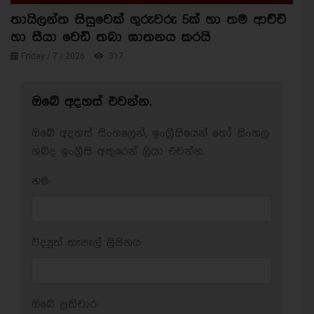
තායිලන්ත සිසුවෙක් ගුරුවරු 5ක් හා තම ආච්චි
හා සීයා වෙඩි තබා ඝාතනය කරයි
Friday / 7 / 2026
317
ඔබේ අදහස් එවන්න.
ඔබේ අදහස් සිංහලෙන්, ඉංග්‍රීසියෙන් හෝ සිංහල
ශබ්ද ඉංග්‍රීසි අකුරෙන් ලියා එවන්න.
නම:
විද්‍යුත් තැපැල් ලිපිනය:
ඔබේ ප‍්‍රතිචාර: