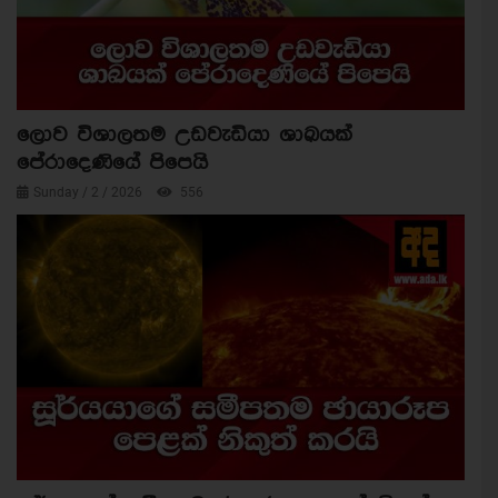
ලොව විශාලතම උඩවැඩියා ශාඛයක්
පේරාදෙණියේ පිපෙයි
Sunday / 2 / 2026
556