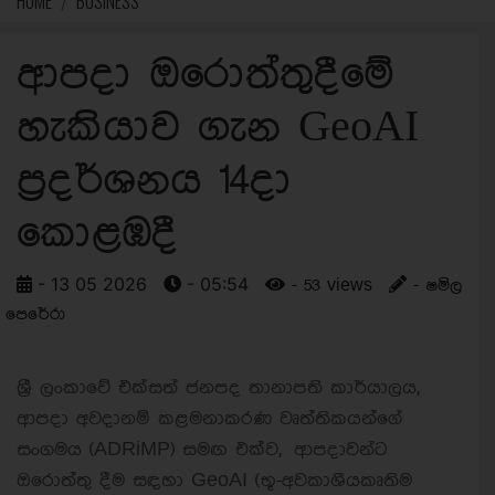
HOME
BUSINESS
ආපදා ඔරොත්තුදීමේ
හැකියාව ගැන GeoAI
ප්‍රදර්ශනය 14දා
කොළඹදී
- 13 05 2026
- 05:54
- 53 views
- ෂමිල
පෙරේරා
ශ්‍රී ලංකාවේ එක්සත් ජනපද තානාපති කාර්යාලය,
ආපදා අවදානම් කළමනාකරණ වෘත්තිකයන්ගේ
සංගමය (ADRiMP) සමඟ එක්ව, ආපදාවන්ට
ඔරොත්තු දීම සඳහා GeoAI (භූ-අවකාශීයකෘතිම