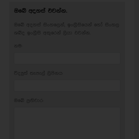
ඔබේ අදහස් එවන්න.
ඔබේ අදහස් සිංහලෙන්, ඉංග්‍රීසියෙන් හෝ සිංහල
ශබ්ද ඉංග්‍රීසි අකුරෙන් ලියා එවන්න.
නම:
විද්‍යුත් තැපැල් ලිපිනය:
ඔබේ ප‍්‍රතිචාර: