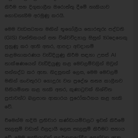
කිරීම සහ දිගුකාලීන ඔරොත්තු දීමේ හැකියාව
ගොඩනැගීම අරමුණු කරයි.
මෙම වැඩසටහන මඟින් භූගෝලීය තොරතුරු පද්ධති
(GIS) වෘත්තිකයන් සහ විශ්වවිද්‍යාල සිසුන් 150දෙනෙකු
පුහුණු කර ඇති අතර, ආපදා අවදානම්
කළමනාකරණය වැඩිදියුණු කිරීම සඳහා උසස් AI
තාක්ෂණයෙන් වැඩිදියුණු කළ මෙවලම්වලින් ඔවුන්
සන්නද්ධ කර ඇත. නිදසුනක් ලෙස, මෙම මෙවලම්
මඟින් ගංවතුරට ගොදුරු වන ප්‍රදේශ තත්‍ය කාලීනව
සිතියම්ගත කළ හැකි අතර, කුණාටුවක් නිශ්චිත
ප්‍රජාවන්ට බලපාන ආකාරය පුරෝකථනය කළ හැකි
වේ.
එමෙන්ම හදිසි ප්‍රතිචාර කණ්ඩායම්වලට ඉවත් කිරීමේ
සැලසුම් වඩාත් ඵලදායී ලෙස සැලසුම් කිරීමට සහාය
වේ. මෙම හැකියාවන් ප්‍රදර්ශනයේදීද පෙන්වනු ඇත.