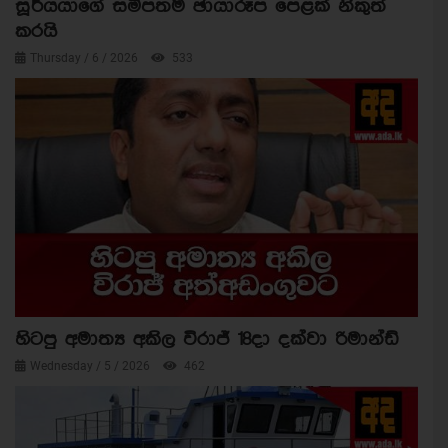
සූර්යයාගේ සමීපතම ඡායාරූප පෙළක් නිකුත්
කරයි
Thursday / 6 / 2026
533
හිටපු අමාත්‍ය අකිල විරාජ් 18දා දක්වා රිමාන්ඩ්
Wednesday / 5 / 2026
462