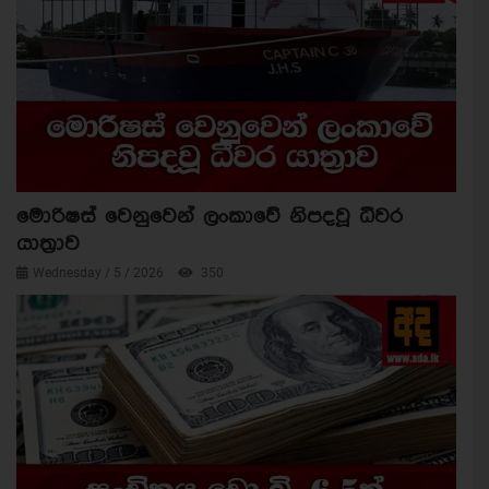
මොරිෂස් වෙනුවෙන් ලංකාවේ නිපදවූ ධීවර
යාත්‍රාව
Wednesday / 5 / 2026
350