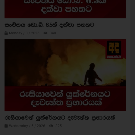
සංචිතය ඩො.බි. 6.5ක් දක්වා පහතට
Monday / 3 / 2026
340
රුසියාවෙන් යුක්රේනයට දැවැන්ත ප්‍රහාරයක්
Wednesday / 5 / 2026
325