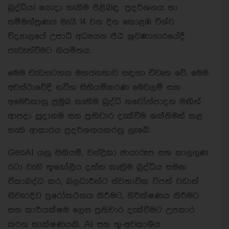
බුද්ධිය) යොදා ගැනීම පිළිබඳ ප්‍රදර්ශනය හා
සම්මන්ත්‍රණය මැයි 14 වන දින කොළඹ විශ්ව
විද්‍යාලයේ උපාධි අධ්‍යයන පීඨ ශ්‍රවණාගාරයේදී
පැවැත්වීමට නියමිතය.
මෙම වැඩසටහන මහජනතාව සඳහා විවෘත වේ. මෙම
අවස්ථාවේදී නවීන සිතියම්කරණ මෙවලම් සහ
අමෙරිකානු ප්‍රමුඛ කෘතිම බුද්ධි නවෝත්පාදන මඟින්
ආපදා සූදානම සහ ප්‍රතිචාර දැක්වීම ශක්තිමත් කළ
හැකි ආකාරය ප්‍රදර්ශනයකරනු ලැබේ.
GeoAI යනු සිතියම්, චන්ද්‍රිකා ඡායාරූප සහ කාලගුණ
රටා වැනි භූගෝලීය දත්ත කෘත්‍රිම බුද්ධිය සමඟ
ඒකාබද්ධ කර, බලධාරීන්ට ස්වභාවික විපත් වඩාත්
නිවැරදිව පුරෝකථනය කිරීමට, නිරීක්ෂණය කිරීමට
සහ කාර්යක්ෂම ලෙස ප්‍රතිචාර දැක්වීමට උපකාර
කරන තාක්ෂණයකි. AI සහ භූ-අවකාශීය