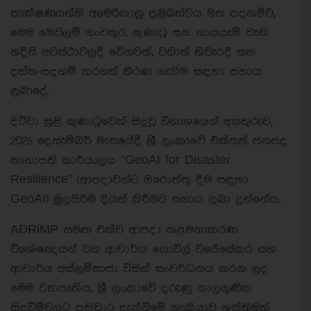
තාක්ෂණයන්හි අමෙරිකානු ප්‍රමුඛත්වය මත පදනම්ව,
මෙම මෙවලම් ගංවතුර, කුණාටු සහ නායයෑම් වැනි
හදිසි අවස්ථාවලදී වේගවත්, වඩාත් නිවැරදි සහ
දත්ත-පදනම් කරගත් තීරණ ගැනීම සඳහා සහාය
ලබාදේ.
දිට්වා සුළි කුණාටුවෙන් සිදුවූ විනාශයෙන් අනතුරුව,
2025 දෙසැම්බර් මාසයේදී ශ්‍රී ලංකාවේ එක්සත් ජනපද
තානාපති කාර්යාලය “GeoAI for Disaster
Resilience” (ආපදාවන්ට ඔරොත්තු දීම සඳහා
GeoAI) මුලපිරීම දියත් කිරීමට සහාය ලබා දුන්නේය.
ADRiMP සමඟ එක්ව ආපදා කළමනාකරණ
විශේෂඥයන් වන ආචාර්ය නොවිල් විජේසේකර සහ
ආචාර්ය අස්ලම්සාජා විසින් සංවර්ධනය කරන ලද
මෙම ව්‍යාපෘතිය, ශ්‍රී ලංකාවේ දරුණු කාලගුණික
සිදුවීම්වලට ප්‍රතිචාර දැක්වීමේ හැකියාව ශක්තිමත්