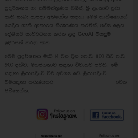
ප්‍රදර්ශනය හා සම්මන්ත්‍රණය මගින්, ශ්‍රී ලංකාව පුරා
ඇති සැබෑ ආපදා අභියෝග සඳහා මෙම තාක්ෂණයන්
යෙදිය හැකි ආකාරය නිරූපණය කරමින්, නව්‍ය ලෙස
දේශීයව සංවර්ධනය කරන ලද GeoAI විසඳුම්
ඉදිරිපත් කරනු ඇත.
මෙම ප්‍රදර්ශනය මැයි 14 වන දින පෙ.ව. 11:00 සිට ප.ව.
5:00 දක්වා මහජනතාව සඳහා විවෘතව පවතී. මේ
සඳහා ලියාපදිංචි වීම අවශ්‍ය වේ. ලියාපදිංචි
වීමසඳහා කරුණාකර
https://arcg.is/0b9bbL2
වෙත
පිවිසෙන්න.