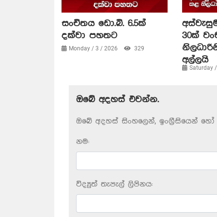
සංචිතය ඩො.බි. 6.5ක්
අස්වැසුම
දක්වා පහතට
30ක් ව
නිලධාරි
Monday / 3 / 2026
329
අල්ලයි
Saturday 
ඔබේ අදහස් එවන්න.
ඔබේ අදහස් සිංහලෙන්, ඉංග්‍රීසියෙන් හෝ 
නම:
විද්‍යුත් තැපැල් ලිපිනය: