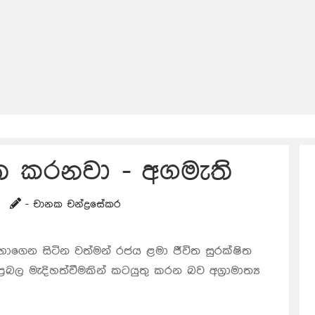
ිත කරනවා - අගමැති
- චානක චන්ද්‍රසේකර
ාගෙන සිටින වත්මන් රජය ළමා ජීවිත සුරක්ෂිත
‍රබල මැදිහත්වීමකින් කටයුතු කරන බව අග්‍රාමාත්‍ය