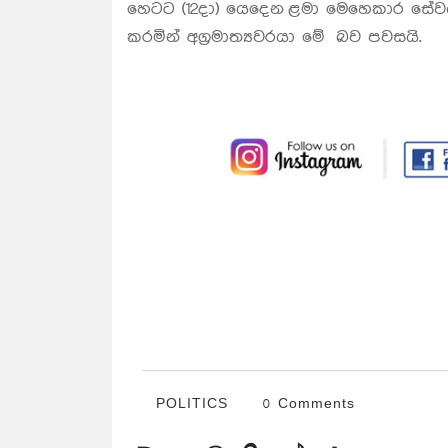
හෙටට (12දා) යෙදෙන ළමා මෙහෙකාර සේවය ප
කරමින් අග්‍රමාත්‍යවරයා මේ බව පවසයි.
POLITICS
0 Comments