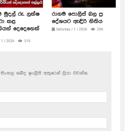
 මුදල් රු. ලක්ෂ
රාගම පොලිස් බල ප්‍ර
ංචා කළ
දේශයට ඇඳිරි නිතිය
නියන් දෙදෙනෙක්
Saturday / 1 / 2026
296
/ 1 / 2026
310
සිංහල ශබ්ද ඉංග්‍රීසි අකුරෙන් ලියා එවන්න.