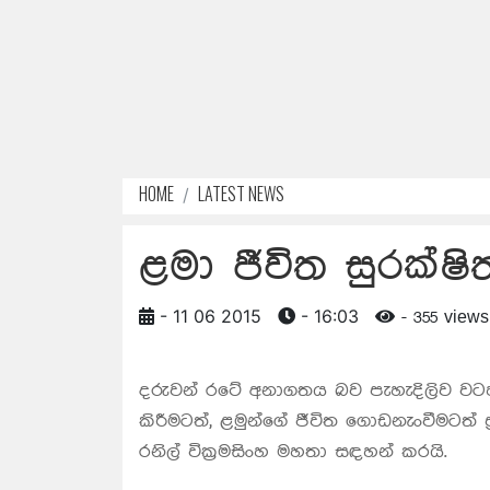
HOME
LATEST NEWS
ළමා ජීවිත සුරක්ෂ
- 11 06 2015
- 16:03
- 355 views
දරුවන් රටේ අනාගතය බව පැහැදිලිව වටහ
කිරීමටත්, ළමුන්ගේ ජීවිත ගොඩනැංවීමටත් ප්
රනිල් වික්‍රමසිංහ මහතා සඳහන් කරයි.