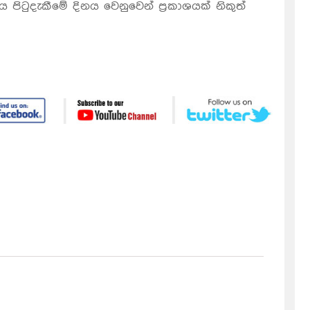
ිටුදැකීමේ දිනය වෙනුවෙන් ප්‍රකාශයක් නිකුත්