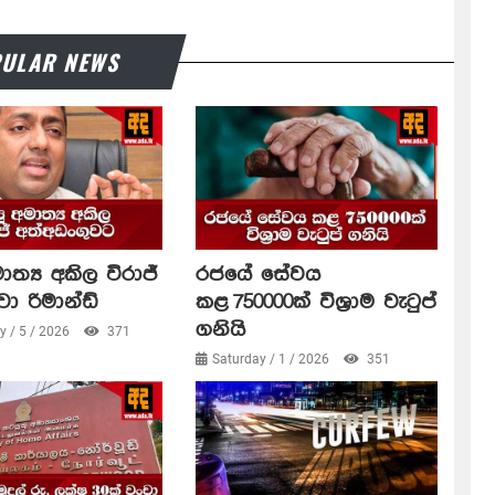
ULAR NEWS
ාත්‍ය අකිල විරාජ්
රජයේ සේවය
වා රිමාන්ඩ්
කළ 750000ක් විශ්‍රාම වැටුප්
ගනියි
 / 5 / 2026
371
Saturday / 1 / 2026
351