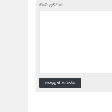
ඔබේ ප‍්‍රතිචාර:
ඇතුලත් කරන්න