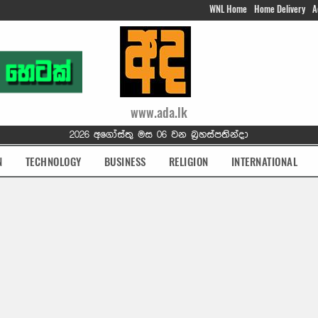
WNL Home
Home Delivery
A
www.ada.lk
2026 අගෝස්තු මස 06 වන බ්‍රහස්පතින්දා
N
TECHNOLOGY
BUSINESS
RELIGION
INTERNATIONAL