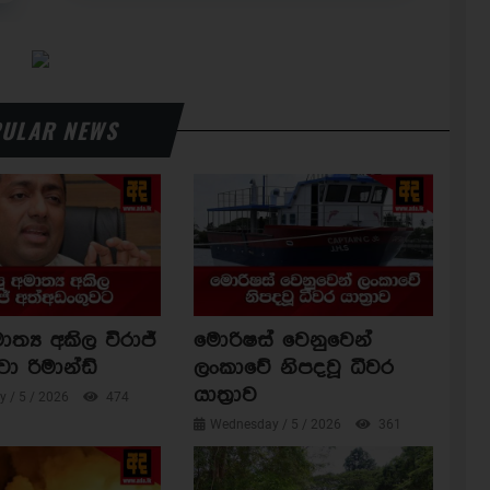
ULAR NEWS
ාත්‍ය අකිල විරාජ්
මොරිෂස් වෙනුවෙන්
වා රිමාන්ඩ්
ලංකාවේ නිපදවූ ධීවර
යාත්‍රාව
 / 5 / 2026
474
Wednesday / 5 / 2026
361