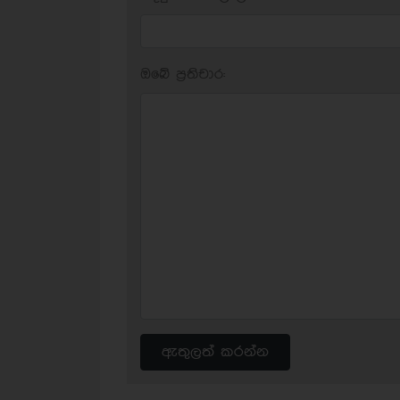
ඔබේ ප‍්‍රතිචාර:
ඇතුලත් කරන්න