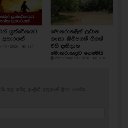
ෙන් යුක්රේනයට
මොනරාගලින් ප්‍රධාන
ප්‍රහාරයක්
ගංඟා කිහිපයක් ගියත්
එහි ප්‍රතිලාභ
 / 5 / 2026
331
මොනරාගලට නෙමෙයි
Wednesday / 5 / 2026
314
සිංහල ශබ්ද ඉංග්‍රීසි අකුරෙන් ලියා එවන්න.