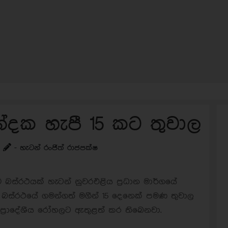
්දක හැපී 15 කට තුවාල
- හැටන් රංජිත් රාජපක්ෂ
බස්රථයක් හැටන් නුවරඑළිය ප්‍රධාන මාර්ගයේ
ම බස්රථයේ ගමන්ගත් මගීන් 15 දෙනෙක් පමණ තුවාල
්‍රාදේශීය රෝහලට ඇතුළත් කර තිඛෙනවා.