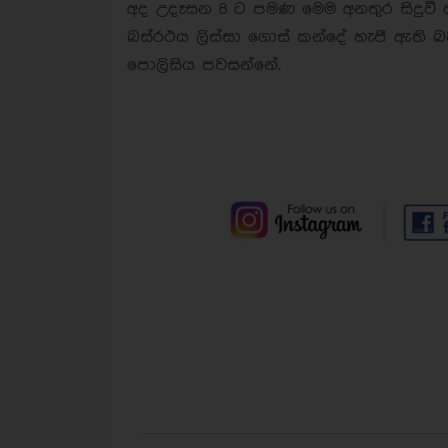
අද උදෑසන 8 ට පමණ මෙම අනතුර සිදුවී
බස්රථය ලිස්සා ගොස් කන්දේ හැපී ඇති 
පොලිසිය පවසන්නේ.