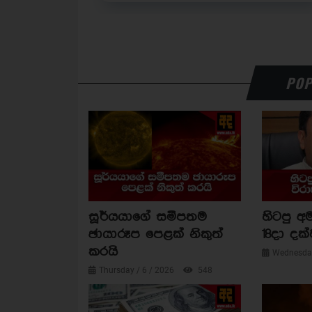
POP
සූර්යයාගේ සමීපතම
හිටපු අම
ඡායාරූප පෙළක් නිකුත්
18දා දක්
කරයි
Wednesday
Thursday / 6 / 2026
548