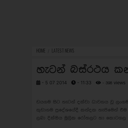
HOME
LATEST NEWS
හැටන් බස්රථය කන
- 5 07 2014
- 11:33
- 398 views
ඩයගම සිට හැටන් දක්වා ධාවනය වූ ලංගම 
කුඩාගම ප්‍රදේශයේදී කන්දක හැපිමෙන් එ
ලබා දික්ඔය මූලික රෝහලට හා කොටගල ප