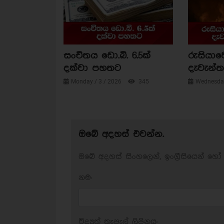
සංචිතය ඩො.බි. 6.5ක්
රුසියාව
දක්වා පහතට
දැවැන්ත 
Monday / 3 / 2026
345
Wednesday
ඔබේ අදහස් එවන්න.
ඔබේ අදහස් සිංහලෙන්, ඉංග්‍රීසියෙන් හෝ 
නම:
විද්‍යුත් තැපැල් ලිපිනය: