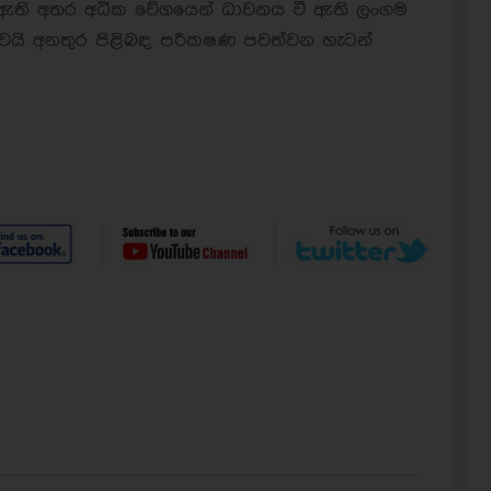
 ඇති අතර අධික වේගයෙන් ධාවනය වී ඇති ලංගම
බවයි අනතුර පිළිබඳ පරීක‍ෂණ පවත්වන හැටන්