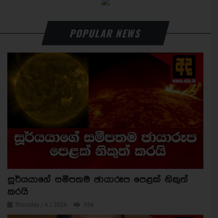
POPULAR NEWS
සූර්යයාගේ සමීපතම ඡායාරූප පෙළක් නිකුත්
කරයි
Thursday / 6 / 2026
556