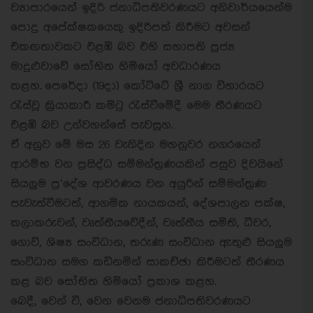
ව්‍යාපාරයෙන් ඉදිරි ජනාධිපතිවරණයට අනිවාර්යයෙන්ම
පොදු අපේක්ෂකයෙකු ඉදිරිපත් කිරීමට අවසන්
එකඟතාවකට එළඹි බව එහි සභාපති පූජ්‍ය
මාදුළුවාවේ සෝභිත හිමියෝ අවධාරණය
කළහ. පෙරේදා (19දා) කෝට්ටේ ශ්‍රී නාග විහාරයට
රැස්වූ ක්‍රියාකාරී කමිටු රැස්වීමේදී මෙම තීරණයට
එළඹි බව උන්වහන්සේ පැවසූහ.
ඒ අනුව මේ මස 26 වැනිදින මහනුවර නගරයෙන්
ආරම්භ වන ප්‍රසිද්ධ සම්මන්ත්‍රණයකින් පසුව දිවයිනේ
සියලුම ප්‍ර‘දේශ ආවරණය වන අයුරින් සම්මන්ත්‍රණ
පැවැත්වීමටත්, ආගමික නායකයන්, දේශපාලන පක්ෂ,
කලාකරුවන්, වෘත්තීයවේදීන්, වෘත්තීය සමිති, ධීවර,
ගොවි, ශිෂ්‍ය සංවිධාන, තරුණ සංවිධාන ඇතුළු සියලුම
සංවිධාන සමග කඩිනමින් සාකච්ඡා කිරීමටත් තීරණය
කළ බව සෝභිත හිමියෝ ප්‍රකාශ කළහ.
බෙදී, වෙන් වී, වෙන වෙනම ජනාධිපතිවරණයට