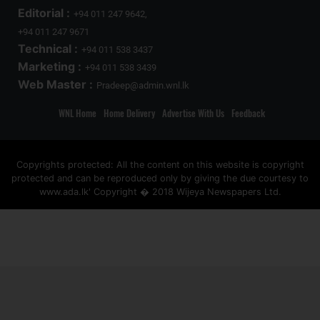
Editorial :
+94 011 247 9642,
+94 011 247 9671
Technical :
+94 011 538 3437
Marketing :
+94 011 538 3439
Web Master :
Pradeep@admin.wnl.lk
WNL Home
Home Delivery
Advertise With Us
Feedback
Copyrights protected: All the content on this website is copyright
protected and can be reproduced only by giving the due courtesy to
www.ada.lk' Copyright � 2018 Wijeya Newspapers Ltd.
ad space