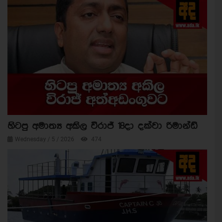
හිටපු අමාත්‍ය අකිල විරාජ් 18දා දක්වා රිමාන්ඩ්
Wednesday / 5 / 2026
474