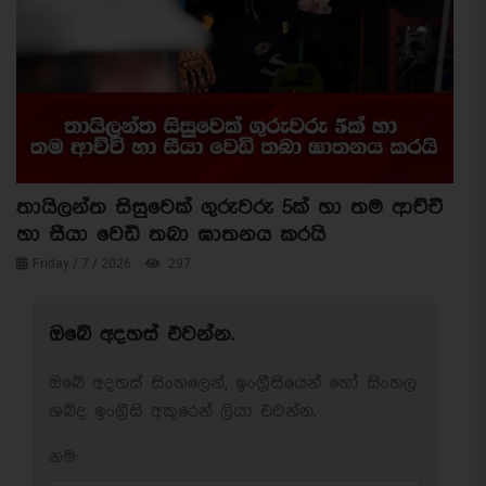
තායිලන්ත සිසුවෙක් ගුරුවරු 5ක් හා තම ආච්චි
හා සීයා වෙඩි තබා ඝාතනය කරයි
Friday / 7 / 2026
297
ඔබේ අදහස් එවන්න.
ඔබේ අදහස් සිංහලෙන්, ඉංග්‍රීසියෙන් හෝ සිංහල
ශබ්ද ඉංග්‍රීසි අකුරෙන් ලියා එවන්න.
නම: