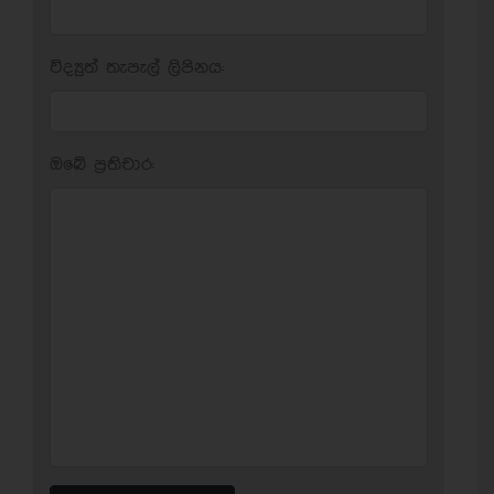
විද්‍යුත් තැපැල් ලිපිනය:
ඔබේ ප‍්‍රතිචාර: