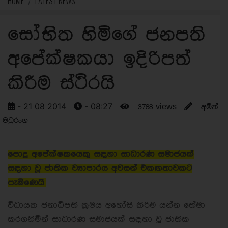
HOME
LATEST NEWS
සෝභිත හිමිගේ ජනපති
අපේක්ෂකයා ඉදිරිපත්
කිරීම ස්ථිරයි
- 21 08 2014
- 08:27
- 3788 views
- අම්ත්
මධුරංග
පොදු අපේක්ෂකයෙකු සඳහා සාධාරණ සමාජයක්
සඳහා වූ ජාතික ව්‍යාපාරය අවසන් එකඟතාවකට
පැමිණෙයි
විධායක ජනාධිපති ක්‍රමය අහෝසි කිරීම යන්න තේමා
කරගනිමින් සාධාරණ සමාජයක් සඳහා වූ ජාතික