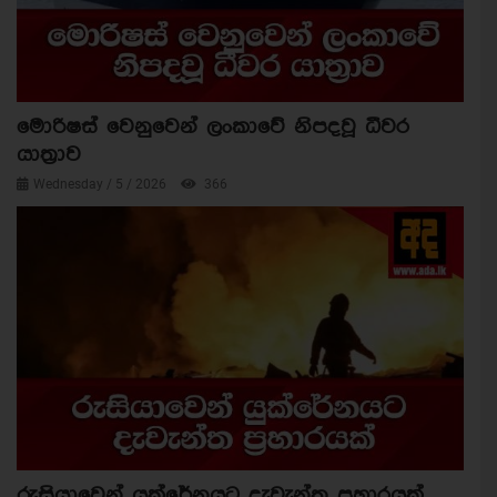
මොරිෂස් වෙනුවෙන් ලංකාවේ නිපදවූ ධීවර
යාත්‍රාව
Wednesday / 5 / 2026
366
රුසියාවෙන් යුක්රේනයට දැවැන්ත ප්‍රහාරයක්