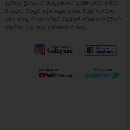
ඉදිරිපත් වුවහොත් ජයග්‍රහණයක් ලැබීම අසීරු බැවින්
ඒ සඳහා සියලුම දේශපාලන පක්ෂ, සිවිල් සංවිධාන
සමග පොදු එකඟතාවකට එළඹීමේ අවශ්‍යතාව දීර්ඝව
සාකච්ඡා කළ බවද උන්වහන්සේ කීහ.