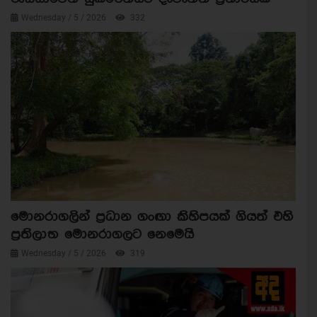
Wednesday / 5 / 2026
332
මොනරාගලින් ප්‍රධාන ගංඟා කිහිපයක් ගියත් එහි
ප්‍රතිලාභ මොනරාගලට නෙමෙයි
Wednesday / 5 / 2026
319