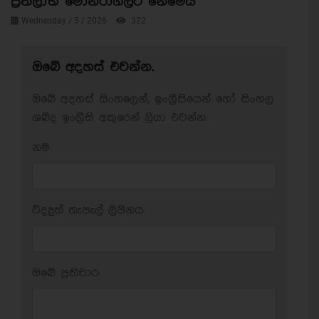
ප්‍රතිලාභ මොනරාගලට නෙමෙයි
Wednesday / 5 / 2026
322
ඔබේ අදහස් එවන්න.
ඔබේ අදහස් සිංහලෙන්, ඉංග්‍රීසියෙන් හෝ සිංහල
ශබ්ද ඉංග්‍රීසි අකුරෙන් ලියා එවන්න.
නම:
විද්‍යුත් තැපැල් ලිපිනය:
ඔබේ ප‍්‍රතිචාර: