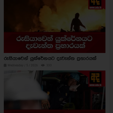
රුසියාවෙන් යුක්රේනයට දැවැන්ත ප්‍රහාරයක්
Wednesday / 5 / 2026
333