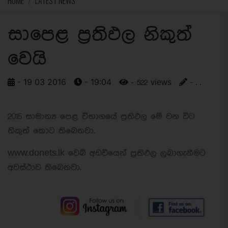
HOME
LATEST NEWS
සාපෙළ ප්‍රතිඵල නිකුත්
වෙයි
- 19 03 2016
- 19:04
- 522 views
- . .
2015 සාමාන්‍ය පෙළ විභාගයේ ප්‍රතිඵල මේ වන විට
නිකුත් කොට තිබෙනවා.
www.donets.lk වෙබ් අඩවියෙන් ප්‍රතිඵල ලබාගැනීමට
අවස්ථාව තිබෙනවා.