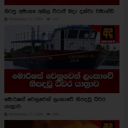
හිටපු අමාත්‍ය අකිල විරාජ් 18දා දක්වා රිමාන්ඩ්
Wednesday / 5 / 2026
478
මොරිෂස් වෙනුවෙන් ලංකාවේ නිපදවූ ධීවර
යාත්‍රාව
Wednesday / 5 / 2026
368