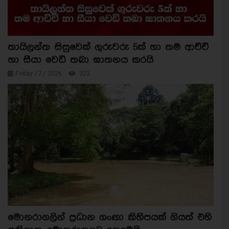
තායිලන්ත සිසුවෙක් ගුරුවරු 5ක් හා තම ආච්චි
හා සීයා වෙඩි තබා ඝාතනය කරයි
Friday / 7 / 2026
323
මොනරාගලින් ප්‍රධාන ගංඟා කිහිපයක් ගියත් එහි