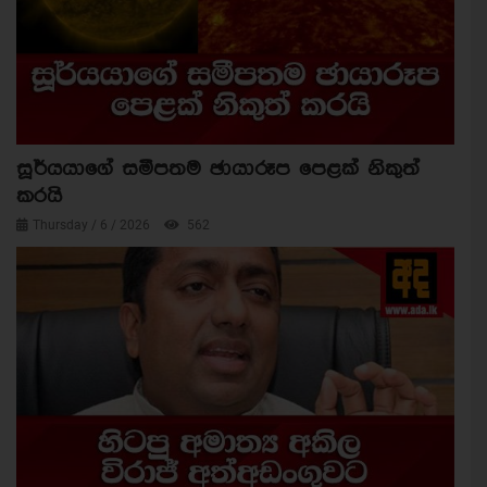
සූර්යයාගේ සමීපතම ඡායාරූප පෙළක් නිකුත්
කරයි
Thursday / 6 / 2026
562