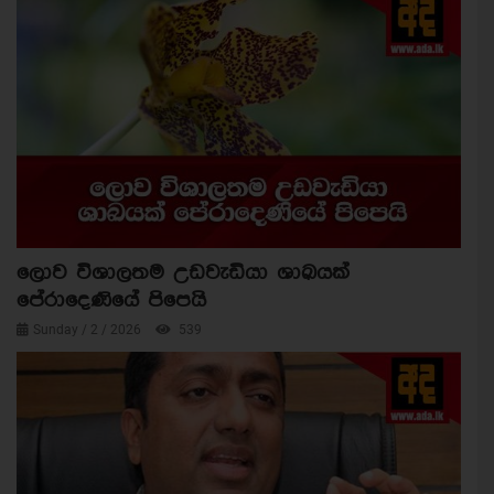
ලොව විශාලතම උඩවැඩියා ශාඛයක්
පේරාදෙණියේ පිපෙයි
Sunday / 2 / 2026
539