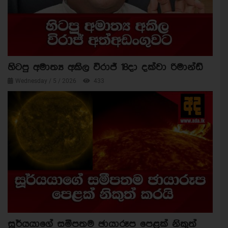
හිටපු අමාත්‍ය අකිල විරාජ් 18දා දක්වා රිමාන්ඩ්
Wednesday / 5 / 2026
433
සූර්යයාගේ සමීපතම ඡායාරූප පෙළක් නිකුත්