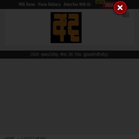
WNL Home
Home Delivery
Advertise With Us
2026 අගෝස්තු මස 06 වන බ්‍රහස්පතින්දා