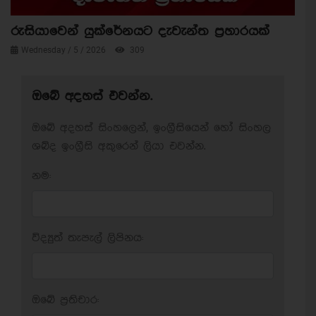
රුසියාවෙන් යුක්රේනයට දැවැන්ත ප්‍රහාරයක්
Wednesday / 5 / 2026
309
ඔබේ අදහස් එවන්න.
ඔබේ අදහස් සිංහලෙන්, ඉංග්‍රීසියෙන් හෝ සිංහල
ශබ්ද ඉංග්‍රීසි අකුරෙන් ලියා එවන්න.
නම:
විද්‍යුත් තැපැල් ලිපිනය:
ඔබේ ප‍්‍රතිචාර: