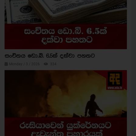
සංචිතය ඩො.බි. 6.5ක් දක්වා පහතට
Monday / 3 / 2026
334