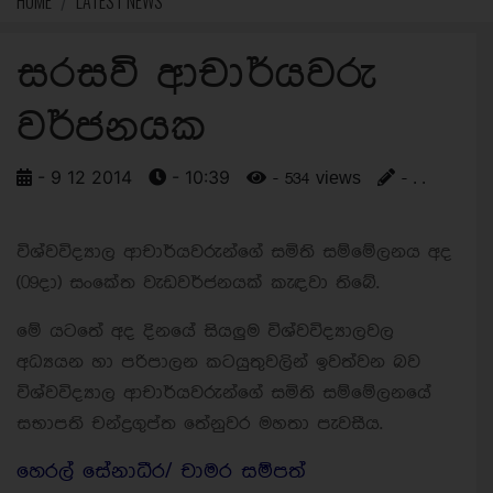
HOME
LATEST NEWS
සරසවි ආචාර්යවරු
වර්ජනයක
- 9 12 2014
- 10:39
- 534 views
- . .
විශ්වවිද්‍යාල ආචාර්යවරුන්ගේ සමිති සම්මේලනය අද
(09දා) සංකේත වැඩවර්ජනයක් කැඳවා තිබේ.
මේ යටතේ අද දිනයේ සියලුම විශ්වවිද්‍යාලවල
අධ්‍යයන හා පරිපාලන කටයුතුවලින් ඉවත්වන බව
විශ්වවිද්‍යාල ආචාර්යවරුන්ගේ සමිති සම්මේලනයේ
සභාපති චන්ද්‍රගුප්ත තේනුවර මහතා පැවසීය.
හෙරල් සේනාධීර/ චාමර සම්පත්