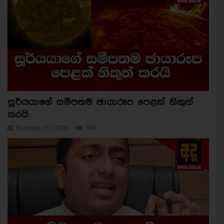
සූර්යයාගේ සමීපතම ඡායාරූප පෙළක් නිකුත්
කරයි
Thursday / 6 / 2026
554