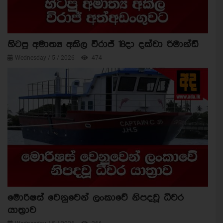
හිටපු අමාත්‍ය අකිල විරාජ් 18දා දක්වා රිමාන්ඩ්
Wednesday / 5 / 2026
474
මොරිෂස් වෙනුවෙන් ලංකාවේ නිපදවූ ධීවර
යාත්‍රාව