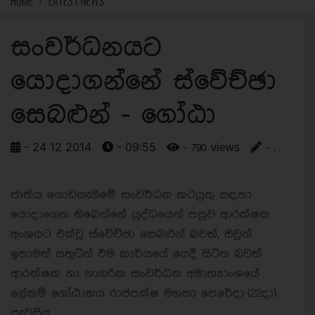
HOME
LATEST NEWS
සංවර්ධනයට
යොදාගන්නේ ස්වේච්ඡා
සෙබළුන් - ගෝඨා
- 24 12 2014
- 09:55
- 790 views
- . .
ජාතිය ගොඩනැගීමේ සංවර්ධන කටයුතු සඳහා
යොදාගෙන තිබෙන්නේ යුද්ධයෙන් පසුව ආරක්ෂක
අංශයට එක්වූ ස්වේච්ඡා සෙබළුන් බවත්, ඔවුන්
ඉතාමත් සතුටින් එම කාර්යයේ යෙදී සිටින බවත්
ආරක්ෂක හා නාගරික සංවර්ධන අමාත්‍යාංශයේ
ලේකම් ගෝඨාභය රාජපක්ෂ මහතා පෙරේදා (22දා)
පැවසීය.