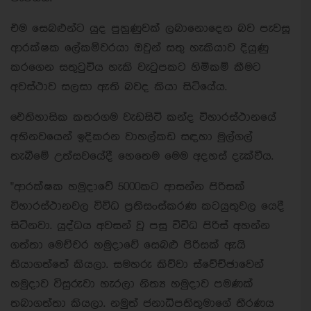
එම සෙබළුන්ට යුද පුහුණුවක් ලබානොදෙන බව පැවසූ
ආරක්ෂක ලේකම්වරයා ඔවුන් සතු හැකියාව දියුණු
කරගෙන සතුටුවිය හැකි වැටුපකට හිමිකම් කීමට
අවස්ථාව සලසා ඇති බවද කියා සිටියේය.
ඓතිහාසික කතරගම වැඩසිටි කන්ද විහාරස්ථානයේ
අභිනවයෙන් ඉදිකරන වාහල්කඩ සඳහා මුල්ගල්
තැබීමේ උත්සවයේදී හෙතෙම මෙම අදහස් දැක්වීය.
"ආරක්ෂක හමුදාවේ 5000කට ආසන්න පිරිසක්
විහාරස්ථානවල විවිධ ප්‍රතිසංස්කරණ කටයුතුවල යෙදී
සිටිනවා. යුද්ධය අවසන් වූ පසු විවිධ පිරිස් අහන්න
ගත්තා මෙච්චර හමුදාවේ සෙබළු පිරිසක් ඇයි
තියාගත්තේ කියලා. සමහරු කිව්වා ස්වේච්ඡාවෙන්
හමුදාව විසුරුවා හැරලා නිත්‍ය හමුදාව පමණක්
තබාගත්තා කියලා. නමුත් ජනාධිපතිතුමාගේ තීරණය