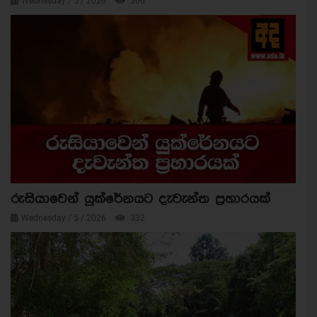
Wednesday / 5 / 2026
366
රුසියාවෙන් යුක්රේනයට දැවැන්ත ප්‍රහාරයක්
Wednesday / 5 / 2026
332