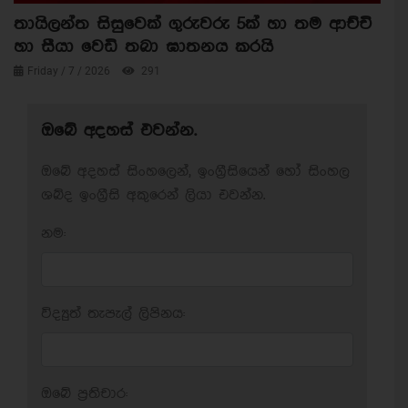
තායිලන්ත සිසුවෙක් ගුරුවරු 5ක් හා තම ආච්චි
හා සීයා වෙඩි තබා ඝාතනය කරයි
Friday / 7 / 2026
291
ඔබේ අදහස් එවන්න.
ඔබේ අදහස් සිංහලෙන්, ඉංග්‍රීසියෙන් හෝ සිංහල
ශබ්ද ඉංග්‍රීසි අකුරෙන් ලියා එවන්න.
නම:
විද්‍යුත් තැපැල් ලිපිනය:
ඔබේ ප‍්‍රතිචාර: