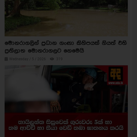
මොනරාගලින් ප්‍රධාන ගංඟා කිහිපයක් ගියත් එහි
ප්‍රතිලාභ මොනරාගලට නෙමෙයි
Wednesday / 5 / 2026
319