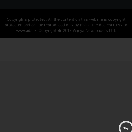
Copyrights protected: All the content on this website is copyright
protected and can be reproduced only by giving the due courtesy to
www.ada.lk' Copyright � 2018 Wijeya Newspapers Ltd.
ad space
Top