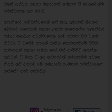
වුණේ යුද්ධය සඳහා බඳවාගත් හමුදාව ඒ වෙනුවෙන්ම
පවත්වාගත යුතු බවයි.
ආරක්ෂාව සම්බන්ධයෙන් ගත් කල ලබාගත් නිදහස
ඉදිරියට ගෙනයාම සඳහා උතුරු නැගෙනහිර පළාත්වල
හමුදා කඳවුරු පවත්වාගෙන යාම අවශ්‍ය බව එතුමා
කිව්වා. ඒ වගේම අපගේ ජාතිය ගොඩනැගීමේ විවිධ
කාර්යයන් සඳහා හමුදා සෙබළුන් පාවිච්චි කරන්න
පුළුවන්. ඒ නිසා ඒ අය තවදුරටත් තබාගැනීම අවශ්‍ය
නිසයි අපි දිගටම මේ හමුදාවේ සංඛ්‍යාව පවත්වාගෙන
යන්නේ." යැයි පැවැසීය.